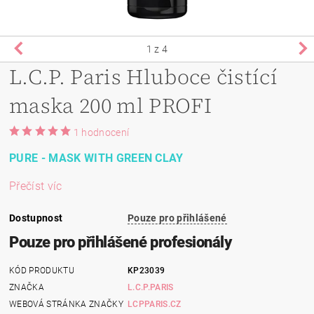
1
z 4
L.C.P. Paris Hluboce čistící
maska 200 ml PROFI
1 hodnocení
PURE - MASK WITH GREEN CLAY
Přečíst víc
Dostupnost
Pouze pro přihlášené
Pouze pro přihlášené profesionály
KÓD PRODUKTU
KP23039
ZNAČKA
L.C.P.PARIS
WEBOVÁ STRÁNKA ZNAČKY
LCPPARIS.CZ