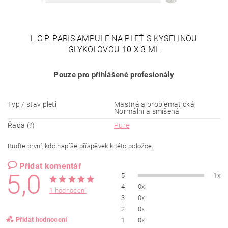
L.C.P. PARIS AMPULE NA PLEŤ S KYSELINOU
GLYKOLOVOU 10 X 3 ML
Pouze pro přihlášené profesionály
Typ / stav pleti
Mastná a problematická,
Normální a smíšená
Řada (?)
Pure
Buďte první, kdo napíše příspěvek k této položce.
Přidat komentář
5,0
5
1x
4
0x
1 hodnocení
3
0x
2
0x
Přidat hodnocení
1
0x