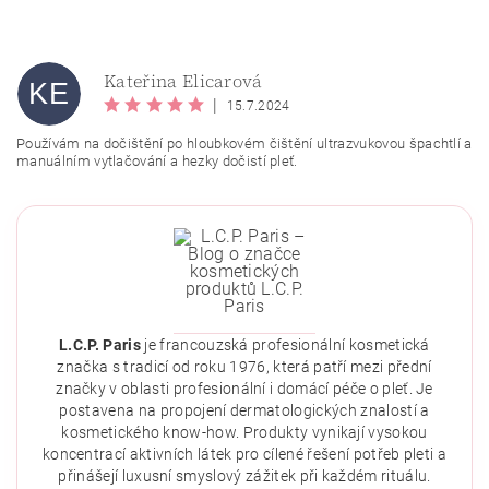
Kateřina Elicarová
KE
|
15.7.2024
Používám na dočištění po hloubkovém čištění ultrazvukovou špachtlí a
manuálním vytlačování a hezky dočistí pleť.
Vložením hodnocení souhlasíte se
zásadami ochrany
osobních údajů
.
L.C.P. Paris
je francouzská profesionální kosmetická
značka s tradicí od roku 1976, která patří mezi přední
značky v oblasti profesionální i domácí péče o pleť. Je
postavena na propojení dermatologických znalostí a
kosmetického know-how. Produkty vynikají vysokou
koncentrací aktivních látek pro cílené řešení potřeb pleti a
přinášejí luxusní smyslový zážitek při každém rituálu.