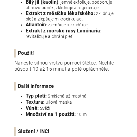
Bílý jíl (kaolin)
: jemně exfoliuje, podporuje
obnovu buněk, zklidňuje a regeneruje.
Extrakt z měsíčku lékařského:
zklidňuje
pleť a zlepšuje mikrocirkulaci.
Allantoin
: zjemňuje a zklidňuje.
Extrakt z mořské řasy Laminaria
:
revitalizuje a chrání pleť.
Použití
Naneste silnou vrstvu pomocí štětce. Nechte
působit 10 až 15 minut a poté opláchněte.
Další informace
Typ pleti:
Smíšená až mastná
Textura:
Jílová maska
Vůně:
Svěží
Množství na 1 použití:
10 ml
Složení / INCI