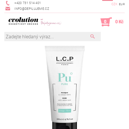
+420 731 514 401
CZK
EUR
INFO@DEPILUJEME.CZ
0
0 Kč