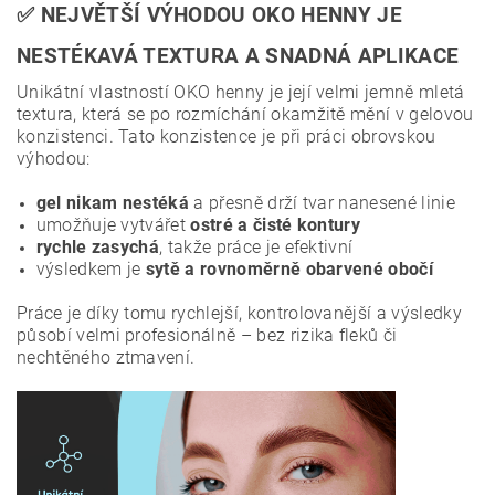
✅ NEJVĚTŠÍ VÝHODOU OKO HENNY JE
NESTÉKAVÁ TEXTURA A SNADNÁ APLIKACE
Unikátní vlastností OKO henny je její velmi jemně mletá
textura, která se po rozmíchání okamžitě mění v gelovou
konzistenci. Tato konzistence je při práci obrovskou
výhodou:
gel nikam nestéká
a přesně drží tvar nanesené linie
umožňuje vytvářet
ostré a čisté kontury
rychle zasychá
, takže práce je efektivní
výsledkem je
sytě a rovnoměrně obarvené obočí
Práce je díky tomu rychlejší, kontrolovanější a výsledky
působí velmi profesionálně – bez rizika fleků či
nechtěného ztmavení.