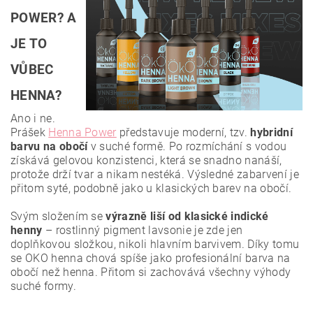
POWER? A
JE TO
VŮBEC
HENNA?
Ano i ne.
Prášek
Henna Power
představuje moderní, tzv.
hybridní
barvu
na obočí
v suché formě. Po rozmíchání s vodou
získává gelovou konzistenci, která se snadno nanáší,
protože drží tvar a nikam nestéká. Výsledné zabarvení je
přitom syté, podobně jako u klasických barev na obočí.
Svým složením se
výrazně liší od klasické indické
henny
– rostlinný pigment lavsonie je zde jen
doplňkovou složkou, nikoli hlavním barvivem. Díky tomu
se OKO henna chová spíše jako profesionální barva na
obočí než henna. Přitom si zachovává všechny výhody
suché formy.