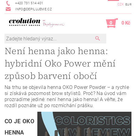
+420 731 514 401
CZK
EUR
INFO@DEPILUJEME.CZ
0
0 Kč
Není henna jako henna:
hybridní Oko Power mění
způsob barvení obočí
Na trhu se objevila henna OKO Power Powder – a rychle
si získává pozornost brow stylistů. Proč? Na úvod vám
prozradíme jediné: není henna jako henna! A věřte, že
rozdíl poznáte už po rozmíchání prášku.
CO JE OKO
HENNA