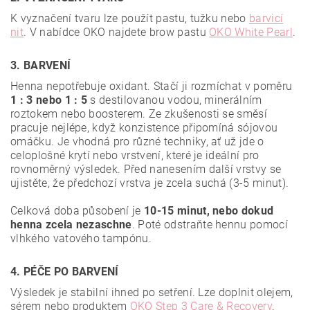
K vyznačení tvaru lze použít pastu, tužku nebo
barvicí
nit
. V nabídce OKO najdete brow pastu
OKO White Pearl
.
3. BARVENÍ
Henna nepotřebuje oxidant. Stačí ji rozmíchat v poměru
1 : 3 nebo 1 : 5
s destilovanou vodou, minerálním
roztokem nebo boosterem. Ze zkušenosti se směsí
pracuje nejlépe, když konzistence připomíná sójovou
omáčku. Je vhodná pro různé techniky, ať už jde o
celoplošné krytí nebo vrstvení, které je ideální pro
rovnoměrný výsledek. Před nanesením další vrstvy se
ujistěte, že předchozí vrstva je zcela suchá (3-5 minut).
Celková doba působení je
10-15 minut, nebo dokud
henna zcela nezaschne
. Poté odstraňte hennu pomocí
vlhkého vatového tampónu.
4. PÉČE PO BARVENÍ
Výsledek je stabilní ihned po setření. Lze doplnit olejem,
sérem nebo produktem
OKO Step 3 Care & Recovery
.