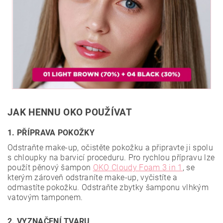
JAK HENNU OKO POUŽÍVAT
1. PŘÍPRAVA POKOŽKY
Odstraňte make-up, očistěte pokožku a připravte ji spolu
s chloupky na barvicí proceduru. Pro rychlou přípravu lze
použít pěnový šampon
OKO Cloudy Foam 3 in 1
, se
kterým zároveň odstraníte make-up, vyčistíte a
odmastíte pokožku. Odstraňte zbytky šamponu vlhkým
vatovým tamponem.
2. VYZNAČENÍ TVARU