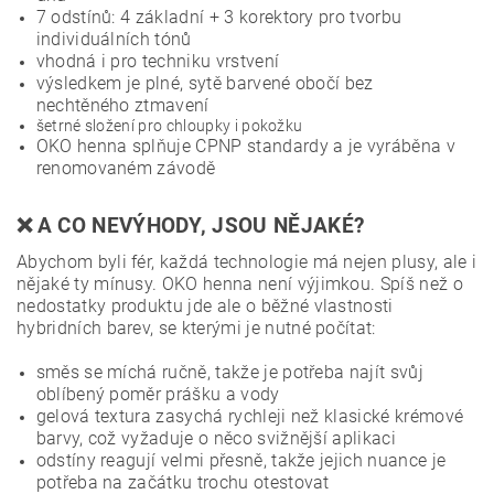
7 odstínů: 4 základní + 3 korektory pro tvorbu
individuálních tónů
vhodná i pro techniku vrstvení
výsledkem je plné, sytě barvené obočí bez
nechtěného ztmavení
šetrné složení pro chloupky i pokožku
OKO henna splňuje CPNP standardy a je vyráběna v
renomovaném závodě
❌
A CO NEVÝHODY, JSOU NĚJAKÉ?
Abychom byli fér, každá technologie má nejen plusy, ale i
nějaké ty mínusy. OKO henna není výjimkou. Spíš než o
nedostatky produktu jde ale o běžné vlastnosti
hybridních barev, se kterými je nutné počítat:
směs se míchá ručně, takže je potřeba najít svůj
oblíbený poměr prášku a vody
gelová textura zasychá rychleji než klasické krémové
barvy, což vyžaduje o něco svižnější aplikaci
odstíny reagují velmi přesně, takže jejich nuance je
potřeba na začátku trochu otestovat