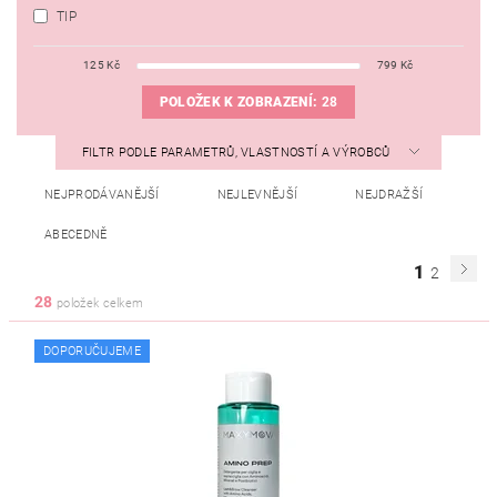
TIP
125
Kč
799
Kč
POLOŽEK K ZOBRAZENÍ:
28
FILTR PODLE PARAMETRŮ, VLASTNOSTÍ A VÝROBCŮ
NEJPRODÁVANĚJŠÍ
NEJLEVNĚJŠÍ
NEJDRAŽŠÍ
ABECEDNĚ
1
2
28
položek celkem
DOPORUČUJEME