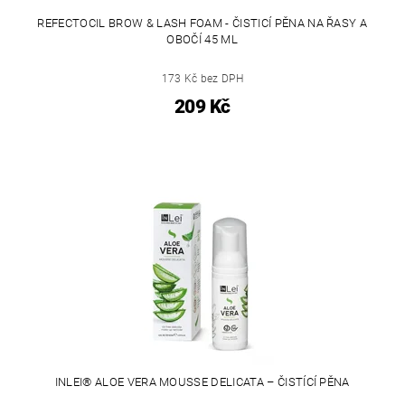
REFECTOCIL BROW & LASH FOAM - ČISTICÍ PĚNA NA ŘASY A
OBOČÍ 45 ML
173 Kč bez DPH
209 Kč
INLEI® ALOE VERA MOUSSE DELICATA – ČISTÍCÍ PĚNA