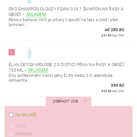
OKO SHAMPOO CLOUDY FOAM 3 IN 1 ŠAMPON NA ŘASY A
OBOČÍ
–
SKLADEM
Pěnový šampon OKO je určený k použití na řasy a obočí před
laminací....
od 280 Kč
231 Kč
bez DPH
3.
ÉLAN DETOX-MOUSSE 2.0 ČISTICÍ PĚNA NA ŘASY A OBOČÍ
150 ML
–
SKLADEM
Díky profesionální čisticí pěny ÉLAN Detox 2.0 jednoduše
odmastíte...
390 Kč
322 Kč
bez DPH
ZOBRAZIT VÍCE
NA SKLADĚ
AKCE
NOVINKA