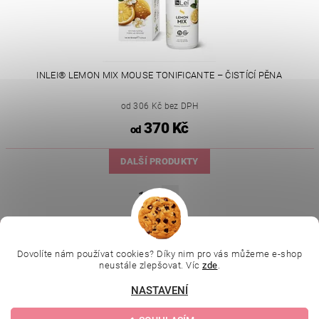
INLEI® LEMON MIX MOUSE TONIFICANTE – ČISTÍCÍ PĚNA
od 306 Kč bez DPH
370 Kč
od
DALŠÍ PRODUKTY
1
2
|
|
|
Ella Baché
L.C.P. Paris
Kosmetická škola
|
Online kosmetické kurzy
Kozmetickyobchod.sk
Dovolíte nám používat cookies? Díky nim pro vás můžeme e-shop
neustále zlepšovat. Víc
zde
.
NASTAVENÍ
Upravit nastavení
2026 © Evolution | Depilujeme.cz, všechna práva vyhrazena