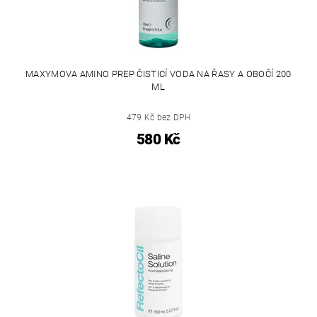
MAXYMOVA AMINO PREP ČISTICÍ VODA NA ŘASY A OBOČÍ 200
ML
479 Kč bez DPH
580 Kč