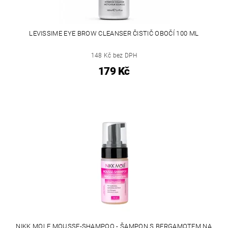
LEVISSIME EYE BROW CLEANSER ČISTIČ OBOČÍ 100 ML
148 Kč bez DPH
179 Kč
NIKK MOLE MOUSSE-SHAMPOO - ŠAMPON S BERGAMOTEM NA