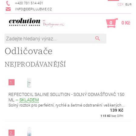
+420 731 514 401
CZK
EUR
INFO@DEPILUJEME.CZ
0
0 Kč
Odličovače
NEJPRODÁVANĚJŠÍ
1.
REFECTOCIL SALINE SOLUTION - SOLNÝ ODMAŠŤOVAČ 150
ML
–
SKLADEM
Solný roztok pro perfektní, rychlé a šetrné odstranění veškerých...
139 Kč
115 Kč
bez DPH
2.