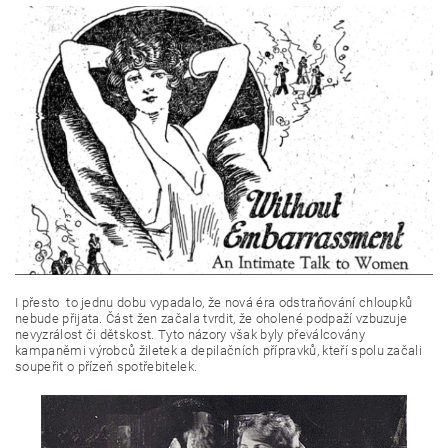
I přesto to jednu dobu vypadalo, že nová éra odstraňování chloupků
nebude přijata. Část žen začala tvrdit, že oholené podpaží vzbuzuje
nevyzrálost či dětskost. Tyto názory však byly převálcovány
kampaněmi výrobců žiletek a depilačních přípravků, kteří spolu začali
soupeřit o přízeň spotřebitelek.