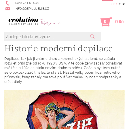
+420 731 514 401
CZK
EUR
INFO@DEPILUJEME.CZ
0
0 Kč
Historie moderní depilace
Depilace, tak jak ji známe dnes z kosmetických salonů, se začala
rozvíjet přibližně od roku 1920 v USA. V té době ženy začaly odhalovat
svá těla a kůže se stala novým druhem oděvu. Začalo být tedy nutné
se o pokožku začít náležitě starat. Nastal velký boom kosmetického
průmyslu, ženy začaly masově používat make-up, nosit podprsenky a
držet diety.