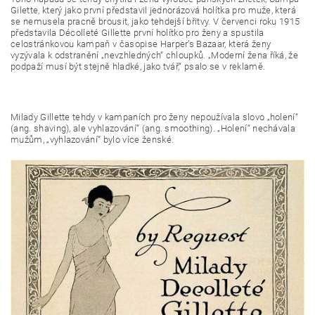
Gilette, který jako první představil jednorázová holítka pro muže, která
se nemusela pracně brousit, jako tehdejší břitvy. V červenci roku 1915
představila Décolleté Gillette první holítko pro ženy a spustila
celostránkovou kampaň v časopise Harper’s Bazaar, která ženy
vyzývala k odstranění „nevzhledných“ chloupků. „Moderní žena říká, že
podpaží musí být stejně hladké, jako tvář,“ psalo se v reklamě.
Milady Gillette tehdy v kampaních pro ženy nepoužívala slovo „holení“
(ang. shaving), ale vyhlazování“ (ang. smoothing). „Holení“ nechávala
mužům, „vyhlazování“ bylo více ženské.