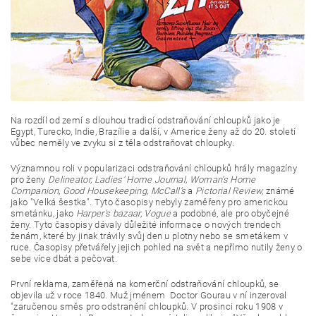
Na rozdíl od zemí s dlouhou tradicí odstraňování chloupků jako je
Egypt, Turecko, Indie, Brazílie a další, v Americe ženy až do 20. století
vůbec neměly ve zvyku si z těla odstraňovat chloupky.
Významnou roli v popularizaci odstraňování chloupků hrály magazíny
pro ženy
Delineator, Ladies’ Home Journal, Woman’s Home
Companion, Good Housekeeping, McCall’s
a
Pictorial Review,
známé
jako "Velká šestka". Tyto časopisy nebyly zaměřeny pro americkou
smetánku, jako
Harper's bazaar, Vogue
a podobné, ale pro obyčejné
ženy. Tyto časopisy dávaly důležité informace o nových trendech
ženám, které by jinak trávily svůj den u plotny nebo se smetákem v
ruce. Časopisy přetvářely jejich pohled na svět a nepřímo nutily ženy o
sebe více dbát a pečovat.
První reklama, zaměřená na komerční odstraňování chloupků, se
objevila už v roce 1840. Muž jménem Doctor Gourau v ní inzeroval
"zaručenou směs pro odstranění chloupků. V prosinci roku 1908 v