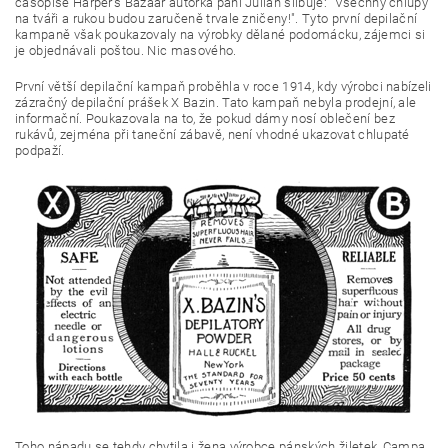
časopise Harper's Bazaar autorka paní Julian slibuje: "Všechny chlupy
na tváři a rukou budou zaručeně trvale zničeny!". Tyto první depilační
kampaně však poukazovaly na výrobky dělané podomácku, zájemci si
je objednávali poštou. Nic masového.
První větší depilační kampaň proběhla v roce 1914, kdy výrobci nabízeli
zázračný depilační prášek X Bazin. Tato kampaň nebyla prodejní, ale
informační. Poukazovala na to, že pokud dámy nosí oblečení bez
rukávů, zejména při taneční zábavě, není vhodné ukazovat chlupaté
podpaží.
Toho nápadu se tehdy chytila i žena výrobce pánských žiletek, Campa