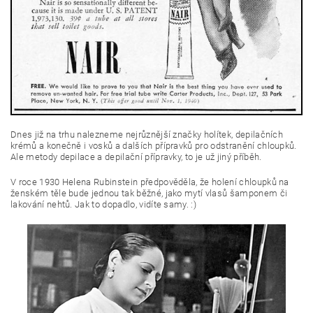
Dnes již na trhu nalezneme nejrůznější značky holítek, depilačních
krémů a konečně i vosků a dalších přípravků pro odstranění chloupků.
Ale metody depilace a depilační přípravky, to je už jiný příběh.
V roce 1930 Helena Rubinstein předpověděla, že holení chloupků na
ženském těle bude jednou tak běžné, jako mytí vlasů šamponem či
lakování nehtů. Jak to dopadlo, vidíte samy. :)