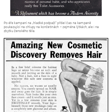
Po éře kampaní na „hladké podpaží“ přišel čas na kampaně
poukazující na chlupy na končetinách – zejména lýtkách, ale i na
zbytku ženského těla.