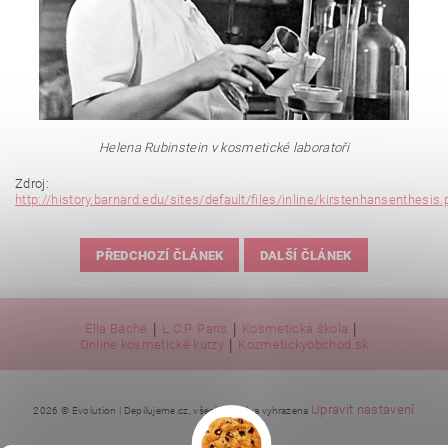
Helena Rubinstein v kosmetické laboratoři
Zdroj:
http://history.barnard.edu/sites/default/files/inline/kirstenhansenthesis.
PŘEDCHOZÍ ČLÁNEK
DALŠÍ ČLÁNEK
|
|
|
Ella Baché
L.C.P. Paris
Kosmetická škola
|
Online kosmetické kurzy
Kozmetickyobchod.sk
Upravit nastavení
2026 © Evolution | Depilujeme.cz, všechna práva vyhrazena
cookies