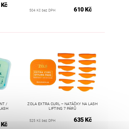
 Kč
610 Kč
504 Kč bez DPH
NT /
ZOLA EXTRA CURL – NATÁČKY NA LASH
LASH
LIFTING 7 PÁRŮ
635 Kč
525 Kč bez DPH
 Kč