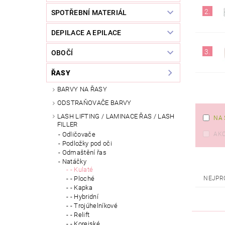
2.
SPOTŘEBNÍ MATERIÁL
DEPILACE A EPILACE
3.
OBOČÍ
ŘASY
BARVY NA ŘASY
ODSTRAŇOVAČE BARVY
LASH LIFTING / LAMINACE ŘAS / LASH
NA 
FILLER
AK
Odličovače
Podložky pod oči
Odmaštění řas
Natáčky
- Kulaté
NEJPR
- Ploché
- Kapka
- Hybridní
- Trojúhelníkové
- Relift
- Korejské