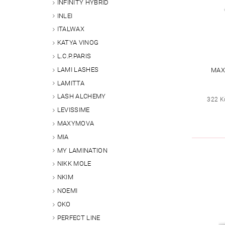
INFINITY HYBRID
INLEI
ITALWAX
KATYA VINOG
L.C.P.PARIS
LAMI LASHES
MAX
LAMITTA
LASH ALCHEMY
322 K
LEVISSIME
MAXYMOVA
MIA
MY LAMINATION
NIKK MOLE
NKIM
NOEMI
OKO
PERFECT LINE