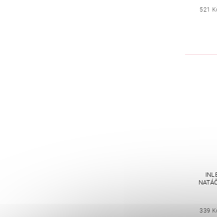
521 K
INL
NATÁČ
339 K