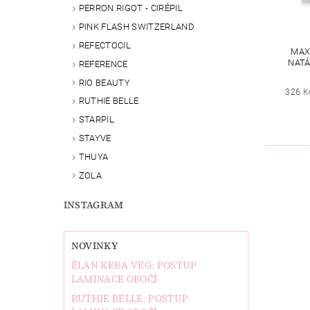
PERRON RIGOT - CIRÉPIL
PINK FLASH SWITZERLAND
REFECTOCIL
MAX
NATÁ
REFERENCE
RIO BEAUTY
326 K
RUTHIE BELLE
STARPIL
STAYVE
THUYA
ZOLA
INSTAGRAM
NOVINKY
ÉLAN KERA VEG: POSTUP
LAMINACE OBOČÍ
RUTHIE BELLE: POSTUP