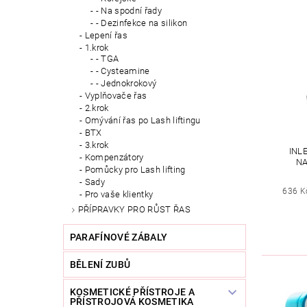
- Na spodní řady
- Dezinfekce na silikon
Lepení řas
1.krok
- TGA
- Cysteamine
- Jednokrokový
Vyplňovače řas
2.krok
Omývání řas po Lash liftingu
BTX
3.krok
INL
Kompenzátory
NA
Pomůcky pro Lash lifting
Sady
636 K
Pro vaše klientky
PŘÍPRAVKY PRO RŮST ŘAS
PARAFÍNOVÉ ZÁBALY
BĚLENÍ ZUBŮ
KOSMETICKÉ PŘÍSTROJE A
PŘÍSTROJOVÁ KOSMETIKA