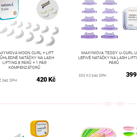
XYMOVA MOON CURL + LIFT
MAXYMOVA TEDDY U-CURL U
ŮHLEDNÉ NATÁČKY NA LASH
LEPIVÉ NATÁČKY NA LASH LIFT
LIFTING 8 PÁRŮ + 1 PÁR
PÁRŮ
KOMPENZÁTORŮ
399
330 Kč bez DPH
420 Kč
č bez DPH