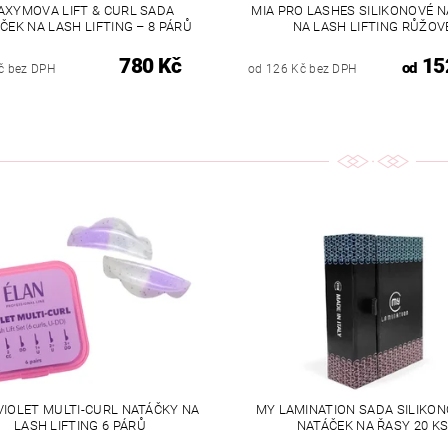
AXYMOVA LIFT & CURL SADA
MIA PRO LASHES SILIKONOVÉ 
ČEK NA LASH LIFTING – 8 PÁRŮ
NA LASH LIFTING RŮŽOV
780 Kč
15
od
č bez DPH
od 126 Kč bez DPH
VIOLET MULTI-CURL NATÁČKY NA
MY LAMINATION SADA SILIKO
LASH LIFTING 6 PÁRŮ
NATÁČEK NA ŘASY 20 K