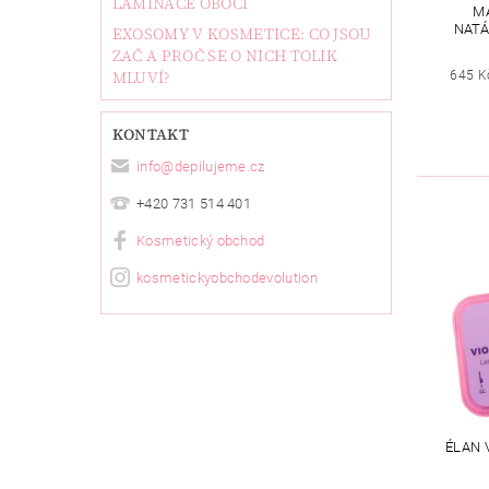
LAMINACE OBOČÍ
M
NATÁ
EXOSOMY V KOSMETICE: CO JSOU
ZAČ A PROČ SE O NICH TOLIK
MLUVÍ?
645 K
KONTAKT
info
@
depilujeme.cz
+420 731 514 401
Kosmetický obchod
kosmetickyobchodevolution
ÉLAN 