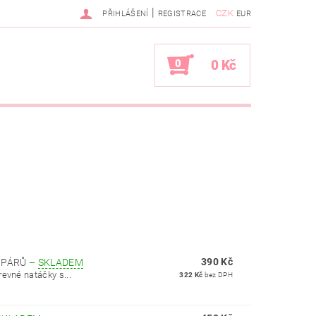
|
CZK
PŘIHLÁŠENÍ
REGISTRACE
EUR
0
0 Kč
390 Kč
6 PÁRŮ
–
SKLADEM
evné natáčky s...
322 Kč
bez DPH