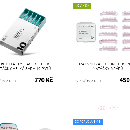
NOVINKA
EI® TOTAL EYELASH SHIELDS –
MAXYMOVA FUSION SILIKO
TÁČKY VELKÁ SADA 10 PÁRŮ
NATÁČKY 6 PÁRŮ
770 Kč
450
č bez DPH
372 Kč bez DPH
DOPORUČUJEME