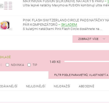
MAXYMOVA FUSION SILIKONOVÉ NATÁČKY 6 PÁRŮ
–
Ultra lepivé natáčky Maxymova FUSION kombinují ultra měkký
PINK FLASH SWITZERLAND CIRCLE PADS NATÁČKY NA 
PÁR KOMPENZÁTORŮ
–
SKLADEM
S kulatými natáčkami Pink Flash Circle dosáhnete na...
ZOBRAZIT VÍCE
SKLADĚ
149
Kč
CE
NOVINKA
TIP
FILTR PODLE PARAMETRŮ, VLASTNOSTÍ 
ODÁVANĚJŠÍ
NEJLEVNĚJŠÍ
NEJDRAŽŠÍ
ABECEDNĚ