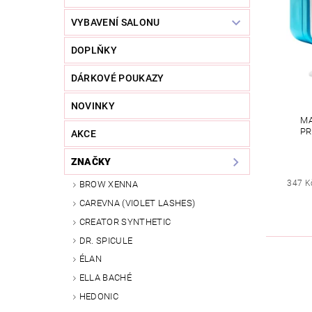
VYBAVENÍ SALONU
DOPLŇKY
DÁRKOVÉ POUKAZY
NOVINKY
MA
PR
AKCE
ZNAČKY
347 K
BROW XENNA
CAREVNA (VIOLET LASHES)
CREATOR SYNTHETIC
DR. SPICULE
ÉLAN
ELLA BACHÉ
HEDONIC