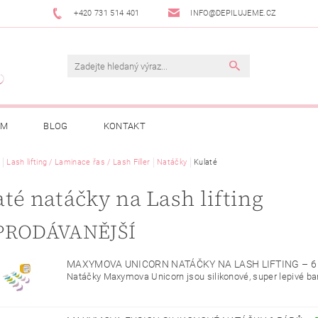
+420 731 514 401
INFO@DEPILUJEME.CZ
AM
BLOG
KONTAKT
Lash lifting / Laminace řas / Lash Filler
Natáčky
Kulaté
té natáčky na Lash lifting
PRODÁVANĚJŠÍ
MAXYMOVA UNICORN NATÁČKY NA LASH LIFTING – 
Natáčky Maxymova Unicorn jsou silikonové, super lepivé bar