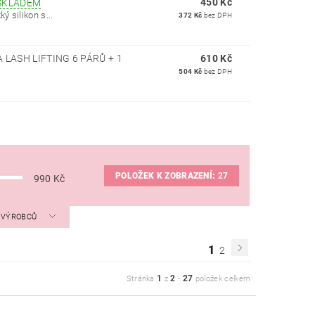
450 Kč
SKLADEM
 silikon s...
372 Kč
bez DPH
LASH LIFTING 6 PÁRŮ + 1
610 Kč
504 Kč
bez DPH
POLOŽEK K ZOBRAZENÍ:
27
990
Kč
A VÝROBCŮ
1
2
1
2
27
Stránka
z
-
položek celkem