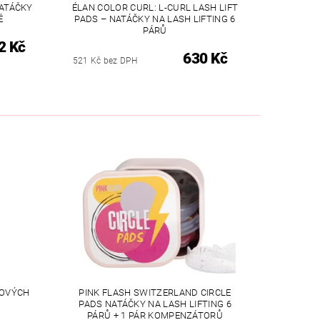
NATÁČKY
ÉLAN COLOR CURL: L-CURL LASH LIFT
É
PADS – NATÁČKY NA LASH LIFTING 6
PÁRŮ
2 Kč
630 Kč
521 Kč bez DPH
NOVÝCH
PINK FLASH SWITZERLAND CIRCLE
S
PADS NATÁČKY NA LASH LIFTING 6
PÁRŮ + 1 PÁR KOMPENZÁTORŮ