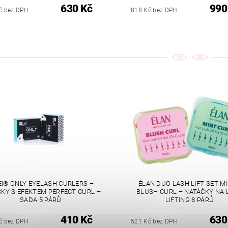
630 Kč
990
č bez DPH
818 Kč bez DPH
EI® ONLY EYELASH CURLERS –
ÉLAN DUO LASH LIFT SET MI
KY S EFEKTEM PERFECT CURL –
BLUSH CURL – NATÁČKY NA 
SADA 5 PÁRŮ
LIFTING 8 PÁRŮ
410 Kč
630
č bez DPH
521 Kč bez DPH