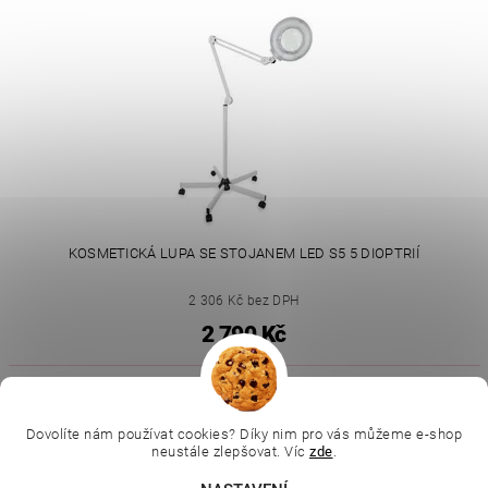
KOSMETICKÁ LUPA SE STOJANEM LED S5 5 DIOPTRIÍ
2 306 Kč bez DPH
2 790 Kč
|
|
|
Ella Baché
L.C.P. Paris
Kosmetická škola
|
Dovolíte nám používat cookies? Díky nim pro vás můžeme e-shop
Online kosmetické kurzy
Kozmetickyobchod.sk
neustále zlepšovat. Víc
zde
.