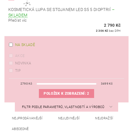
KOSMETICKÁ LUPA SE STOJANEM LED S5 5 DIOPTRIÍ
–
SKLADEM
Přečíst víc
2 790 Kč
2 306 Kč
bez DPH
NA SKLADĚ
AKCE
NOVINKA
TIP
2790
Kč
3499
Kč
POLOŽEK K ZOBRAZENÍ:
2
FILTR PODLE PARAMETRŮ, VLASTNOSTÍ A VÝROBCŮ
NEJPRODÁVANĚJŠÍ
NEJLEVNĚJŠÍ
NEJDRAŽŠÍ
ABECEDNĚ