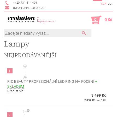
+420 731 514 401
CZK
EUR
INFO@DEPILUJEME.CZ
0
0 Kč
Lampy
NEJPRODÁVANĚJŠÍ
1.
RIO BEAUTY PROFESIONÁLNÍ LED RING NA FOCENÍ
–
SKLADEM
Přečíst víc
3 499 Kč
2 892 Kč
bez DPH
2.