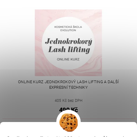
ONLINE KURZ JEDNOKROKOVÝ LASH LIFTING A DALŠÍ
EXPRESNÍ TECHNIKY
405 Kč bez DPH
490 Kč
|
|
|
Ella Baché
L.C.P. Paris
Kosmetická škola