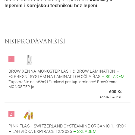
lepením
i
korejskou technikou bez lepení.
NEJPRODÁVANĚJŠÍ
1.
BROW XENNA MONOSTEP LASH & BROW LAMINATION –
EXPRESNÍ SYSTÉM NA LAMINACI OBOČÍ A ŘAS
–
SKLADEM
Zapomeňte na běžný tříkrokový postup laminace! BrowXenna
MONOSTEP je...
600 Kč
496 Kč
bez DPH
2.
PINK FLASH SWITZERLAND CYSTEAMINE ORGANIC 1. KROK
– LAHVIČKA EXPIRACE 12/2026
–
SKLADEM