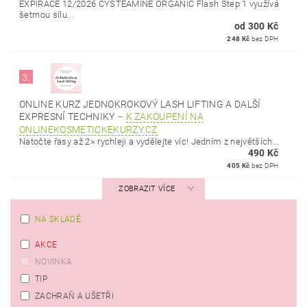
EXPIRACE 12/2026 CYSTEAMINE ORGANIC Flash Step 1 využívá
šetrnou sílu...
od 300 Kč
248 Kč
bez DPH
3.
ONLINE KURZ JEDNOKROKOVÝ LASH LIFTING A DALŠÍ
EXPRESNÍ TECHNIKY
–
K ZAKOUPENÍ NA
ONLINEKOSMETICKEKURZY.CZ
Natočte řasy až 2× rychleji a vydělejte víc! Jedním z největších...
490 Kč
405 Kč
bez DPH
ZOBRAZIT VÍCE
NA SKLADĚ
AKCE
NOVINKA
TIP
ZACHRAŇ A UŠETŘI