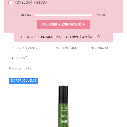
KOREJSKÁ METODA
300
Kč
790
Kč
POLOŽEK K ZOBRAZENÍ:
6
FILTR PODLE PARAMETRŮ, VLASTNOSTÍ A VÝROBCŮ
NEJPRODÁVANĚJŠÍ
NEJLEVNĚJŠÍ
NEJDRAŽŠÍ
ABECEDNĚ
6
položek celkem
DOPORUČUJEME