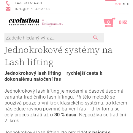
+420 731 514 401
CZK
EUR
INFO@DEPILUJEME.CZ
0
0 Kč
Jednokrokové systémy na
Lash lifting
Jednokrokový lash lifting – rychlejší cesta k
dokonalému natočení řas
Jednokrokový lash lifting je moderní a časově úsporná
varianta tradičního lash liftingu. Při této metodě se
používá pouze první krok klasického systému, po kterém
následuje rovnou povinné barvení řas – díky tomu se
celý proces zkrátí až o
30 % času
. Nepoužívá se tradiční
2. krok.
Jednokrokový lash lifting lze provádět
klasický s