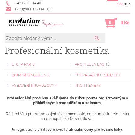
+420 731 514 401
CZK
EUR
INFO@DEPILUJEME.CZ
0
0 Kč
Profesionální kosmetika
L. C. P PARIS
PROFI ELLA BACHÉ
BIOMICRONEEDLING
PROPAGAČNÍ PŘEDMĚTY
VYBAVENÍ PROVOZOVNY
PRO TRENÉRY
Profesionální produkty svěřujeme do rukou pouze registrovaným a
přihlášeným kosmetičkám a salonům.
Rádi od Vás přijmeme objednávku hned poté, co se registrujete u nás
na e-shopu jako Kosmetička.
Po registraci a přihlášení uvidíte
aktuální ceny pro kosmetičky
.