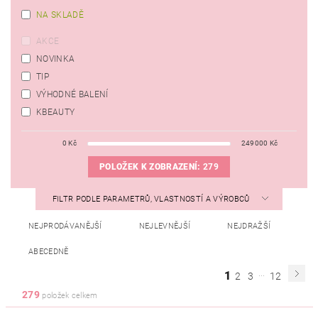
NA SKLADĚ
AKCE
NOVINKA
TIP
VÝHODNÉ BALENÍ
KBEAUTY
0
Kč
249000
Kč
POLOŽEK K ZOBRAZENÍ:
279
FILTR PODLE PARAMETRŮ, VLASTNOSTÍ A VÝROBCŮ
NEJPRODÁVANĚJŠÍ
NEJLEVNĚJŠÍ
NEJDRAŽŠÍ
ABECEDNĚ
...
1
2
3
12
279
položek celkem