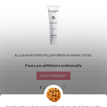
ELLA BACHÉ MICRO-FILLER KRÉMOVÁ MASKA 100 ML
Pouze pro přihlášené profesionály
DALŠÍ PRODUKTY
...
1
2
3
12
|
|
|
Ella Baché
L.C.P. Paris
Kosmetická škola
Online kosmetické kurzy
Kozmetickyobchod.sk
Dovolíte nám používat cookies? Díky nim pro vás můžeme e-shop