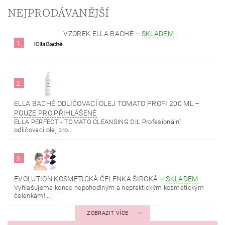
NEJPRODÁVANĚJŠÍ
VZOREK ELLA BACHÉ
–
SKLADEM
1.
2.
ELLA BACHÉ ODLIČOVACÍ OLEJ TOMATO PROFI 200 ML
–
POUZE PRO PŘIHLÁŠENÉ
ELLA PERFECT - TOMATO CLEANSING OIL Profesionální
odličovací olej pro...
3.
EVOLUTION KOSMETICKÁ ČELENKA ŠIROKÁ
–
SKLADEM
Vyhlašujeme konec nepohodlným a nepraktickým kosmetickým
čelenkám!...
ZOBRAZIT VÍCE