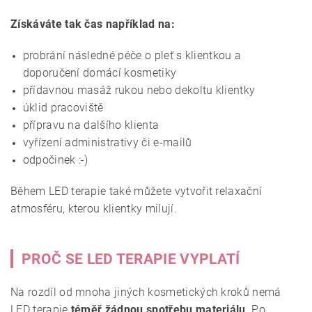
Získáváte tak čas například na:
probrání následné péče o pleť s klientkou a
doporučení domácí kosmetiky
přídavnou masáž rukou nebo dekoltu klientky
úklid pracoviště
přípravu na dalšího klienta
vyřízení administrativy či e-mailů
odpočinek :-)
Během LED terapie také můžete vytvořit relaxační
atmosféru, kterou klientky milují.
PROČ SE LED TERAPIE VYPLATÍ
Na rozdíl od mnoha jiných kosmetických kroků nemá
LED terapie
téměř žádnou spotřebu materiálu
. Po