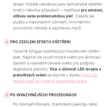
terapii můžete nabídnout jako samostatné ošetření
hned v několika případech – například
pro aknózní,
citlivou nebo problematickou pleť
. Získáte tak
službu s maximálním účinkem, minimálními
provozními náklady a zajímavou marží.
PRO ZESÍLENÍ EFEKTU OŠETŘENÍ
2
Výborně funguje například po hloubkovém čištění
pleti. Nejprve lze využít modré světlo pro eliminaci
bakterií a následně červené světlo pro podporu
regenerace pokožky.
Více o účincích LED terapie a
jednotlivých světel
se dozvíte v článku
Proč LED
terapie patří do moderní kosmetické praxe
.
PO INVAZIVNĚJŠÍCH PROCEDURÁCH
3
Po mikrojehličkování, chemickém peelingu nebo