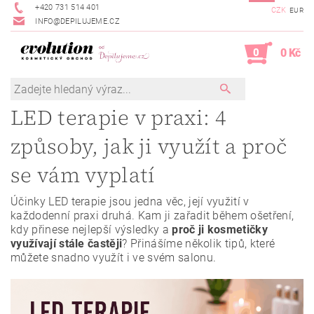
+420 731 514 401
CZK
EUR
INFO@DEPILUJEME.CZ
0
0 Kč
LED terapie v praxi: 4
způsoby, jak ji využít a proč
se vám vyplatí
Účinky LED terapie jsou jedna věc, její využití v
každodenní praxi druhá. Kam ji zařadit během ošetření,
kdy přinese nejlepší výsledky a
proč ji kosmetičky
využívají stále častěji
? Přinášíme několik tipů, které
můžete snadno využít i ve svém salonu.