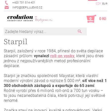
+420 731 514 401
CZK
EUR
INFO@DEPILUJEME.CZ
0
0 Kč
Starpil
Starpil, založený v roce 1984, přinesl do světa depilace
zásadní průlom:
vynalezl
roll-on vosky
, které jsou dnes
jednou z nejpoužívanějších metod profesionální
depilace.
Starpil je značkou společností Maystar, která vlastní
moderní výrobní závod o rozloze 5 000 m²,
síť více než 1
300 obchodních zástupců a exportuje do 65 zemí
.
Ročně vyrobí přes 6 milionů roll-onů a 700 tun vosku –
to jsou nezanedbatelná čísla, která potvrzují její světové
renomé.
Značka staví na inovaci, kvalitě a odpovědnosti. Velký