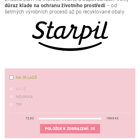
důraz klade na ochranu životního prostředí
– od
šetrných výrobních procesů až po recyklované obaly.
NA SKLADĚ
AKCE
NOVINKA
TIP
72
Kč
1999
Kč
POLOŽEK K ZOBRAZENÍ:
25