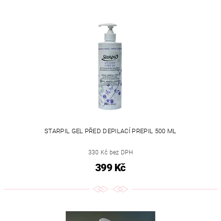
STARPIL GEL PŘED DEPILACÍ PREPIL 500 ML
330 Kč bez DPH
399 Kč