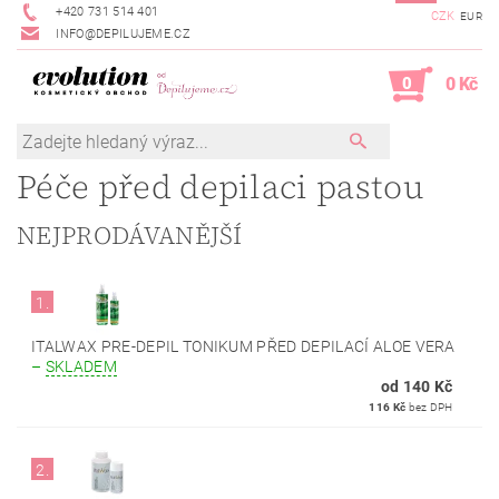
+420 731 514 401
CZK
EUR
INFO@DEPILUJEME.CZ
0
0 Kč
Péče před depilaci pastou
NEJPRODÁVANĚJŠÍ
1.
ITALWAX PRE-DEPIL TONIKUM PŘED DEPILACÍ ALOE VERA
–
SKLADEM
od 140 Kč
116 Kč
bez DPH
2.