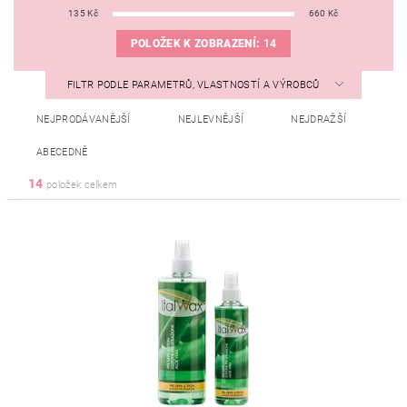
135
Kč
660
Kč
POLOŽEK K ZOBRAZENÍ:
14
FILTR PODLE PARAMETRŮ, VLASTNOSTÍ A VÝROBCŮ
NEJPRODÁVANĚJŠÍ
NEJLEVNĚJŠÍ
NEJDRAŽŠÍ
ABECEDNĚ
14
položek celkem