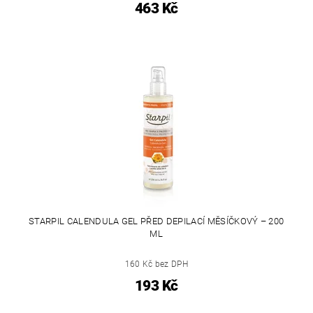
463 Kč
STARPIL CALENDULA GEL PŘED DEPILACÍ MĚSÍČKOVÝ – 200
ML
160 Kč bez DPH
193 Kč