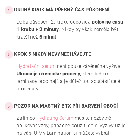
DRUHÝ KROK MÁ PŘESNÝ ČAS PŮSOBENÍ
4
Doba působení 2. kroku odpovídá
polovině času
1.kroku + 2 minuty
. Nikdy by však neměla být
kratší než
6 minut
.
KROK 3 NIKDY NEVYNECHÁVEJTE
5
Hydratační sérum
není pouze závěrečná výživa.
Ukončuje chemické procesy
, které během
laminace probíhají, a je důležitou součástí celé
procedury.
POZOR NA MASTNÝ BTX PŘI BARVENÍ OBOČÍ
6
Zatímco
Hydrating Serum
musíte nezbytně
aplikovat vždy, případné použití další výživy už je
na vás. U My Lamination si můžete vybrat