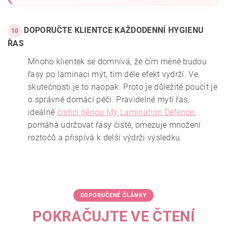
DOPORUČTE KLIENTCE KAŽDODENNÍ HYGIENU
10
ŘAS
Mnoho klientek se domnívá, že čím méně budou
řasy po laminaci mýt, tím déle efekt vydrží. Ve
skutečnosti je to naopak. Proto je důležité poučit je
o správné domácí péči. Pravidelné mytí řas,
ideálně
čisticí pěnou My Lamination Defence
,
pomáhá udržovat řasy čisté, omezuje množení
roztočů a přispívá k delší výdrži výsledku.
DOPORUČENÉ ČLÁNKY
POKRAČUJTE VE ČTENÍ