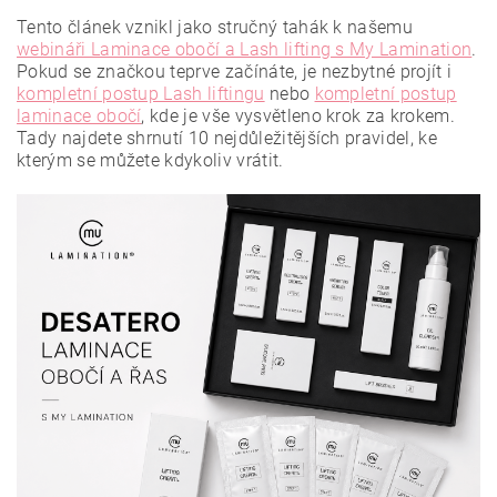
Tento článek vznikl jako stručný tahák k našemu
webináři Laminace obočí a Lash lifting s My Lamination
.
Pokud se značkou teprve začínáte, je nezbytné projít i
kompletní postup Lash liftingu
nebo
kompletní postup
laminace obočí
, kde je vše vysvětleno krok za krokem.
Tady najdete shrnutí 10 nejdůležitějších pravidel, ke
kterým se můžete kdykoliv vrátit.