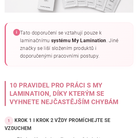
Tato doporučení se vztahují pouze k
i
laminačnímu
systému My Lamination
. Jiné
značky se liší složením produktů i
doporučenými pracovními postupy.
10 PRAVIDEL PRO PRÁCI S MY
LAMINATION, DÍKY KTERÝM SE
VYHNETE NEJČASTĚJŠÍM CHYBÁM
KROK 1 I KROK 2 VŽDY PROMÍCHEJTE SE
1
VZDUCHEM