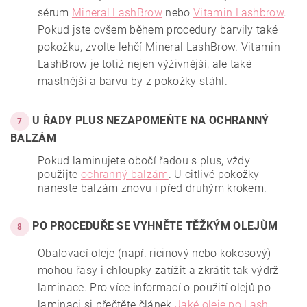
sérum
Mineral LashBrow
nebo
Vitamin Lashbrow
.
Pokud jste ovšem během procedury barvily také
pokožku,
zvolte lehčí
Mineral LashBrow
.
Vitamin
LashBrow
je totiž nejen výživnější, ale také
mastnější a barvu by z pokožky stáhl.
U ŘADY PLUS NEZAPOMEŇTE NA OCHRANNÝ
7
BALZÁM
Pokud laminujete obočí řadou
s plus
, vždy
použijte
ochranný balzám
. U citlivé pokožky
naneste balzám znovu i před druhým krokem.
PO PROCEDUŘE SE VYHNĚTE TĚŽKÝM OLEJŮM
8
Obalovací oleje (např. ricinový nebo kokosový)
mohou řasy i chloupky zatížit a zkrátit tak výdrž
laminace. Pro více informací o použití olejů po
laminaci si přečtěte článek
Jaké oleje po Lash