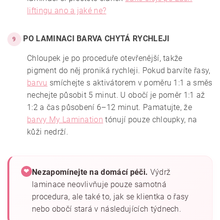
liftingu ano a jaké ne?
PO LAMINACI BARVA CHYTÁ RYCHLEJI
9
Chloupek je po proceduře otevřenější, takže
pigment do něj proniká rychleji.
Pokud barvíte řasy,
barvu
smíchejte s aktivátorem v poměru 1:1 a směs
nechejte působit 5 minut.
U obočí je poměr 1:1 až
1:2 a čas působení 6–12 minut. Pamatujte, že
barvy My Lamination
tónují pouze chloupky, na
kůži nedrží.
Nezapomínejte na domácí péči.
Výdrž
❤
laminace neovlivňuje pouze samotná
procedura, ale také to, jak se klientka o řasy
nebo obočí stará v následujících týdnech.