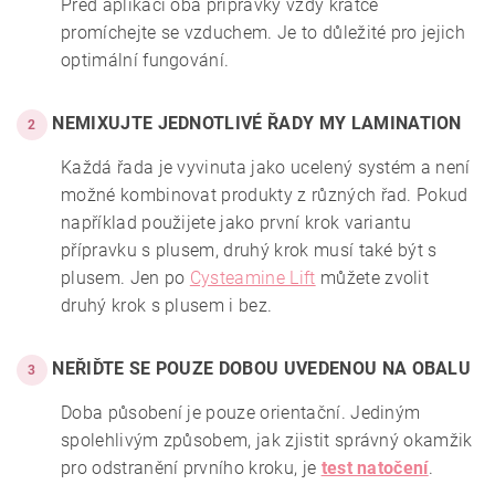
Před aplikací oba přípravky vždy krátce
promíchejte se vzduchem. Je to důležité pro jejich
optimální fungování.
NEMIXUJTE JEDNOTLIVÉ ŘADY MY LAMINATION
2
Každá řada je vyvinuta jako ucelený systém a není
možné kombinovat produkty z různých řad. Pokud
například použijete jako první krok variantu
přípravku s plusem, druhý krok musí také být s
plusem. Jen po
Cysteamine Lift
můžete zvolit
druhý krok s plusem i bez.
NEŘIĎTE SE POUZE DOBOU UVEDENOU NA OBALU
3
Doba působení je pouze orientační. Jediným
spolehlivým způsobem, jak zjistit správný okamžik
pro odstranění prvního kroku, je
test natočení
.