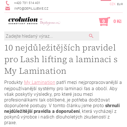
+420 731 514 401
CZK
EUR
INFO@DEPILUJEME.CZ
0
0 Kč
10 nejdůležitějších pravidel
pro Lash lifting a laminaci s
My Lamination
Produkty
My Lamination
patří mezi nejpropracovanější a
nejpoužívanější systémy pro laminaci řas a obočí. Aby
však poskytly výsledky, pro které jsou mezi
profesionálkami tak oblíbené, je potřeba dodržovat
doporučené postupy. V tomto článku jsme proto
shrnuli
nejdůležitější pravidla a doporučení
, která vycházejí z
pokynů výrobce i našich dlouholetých zkušeností z
praxe.