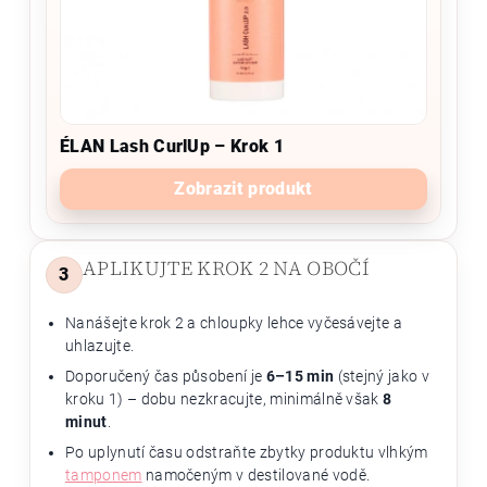
ÉLAN Lash CurlUp – Krok 1
Zobrazit produkt
APLIKUJTE KROK 2 NA OBOČÍ
3
Nanášejte krok 2 a chloupky lehce vyčesávejte a
uhlazujte.
Doporučený čas působení je
6–15 min
(stejný jako v
kroku 1) – dobu nezkracujte, minimálně však
8
minut
.
Po uplynutí času odstraňte zbytky produktu vlhkým
tamponem
namočeným v destilované vodě.