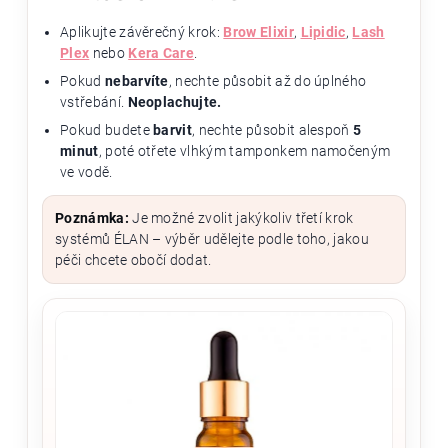
Aplikujte závěrečný krok:
Brow Elixir
,
Lipidic
,
Lash
Plex
nebo
Kera Care
.
Pokud
nebarvíte
, nechte působit až do úplného
vstřebání.
Neoplachujte.
Pokud budete
barvit
, nechte působit alespoň
5
minut
, poté otřete vlhkým tamponkem namočeným
ve vodě.
Poznámka:
Je možné zvolit jakýkoliv třetí krok
systémů ÉLAN – výběr udělejte podle toho, jakou
péči chcete obočí dodat.