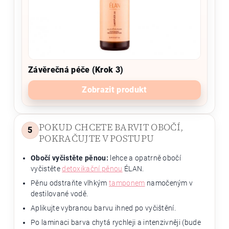
Závěrečná péče (Krok 3)
Zobrazit produkt
POKUD CHCETE BARVIT OBOČÍ,
5
POKRAČUJTE V POSTUPU
Obočí vyčistěte pěnou:
lehce a opatrně obočí
vyčistěte
detoxikační pěnou
ÉLAN.
Pěnu odstraňte vlhkým
tamponem
namočeným v
destilované vodě.
Aplikujte vybranou barvu ihned po vyčištění.
Po laminaci barva chytá rychleji a intenzivněji (bude