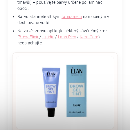
tmavší) – používejte barvy určené po laminaci
obočí.
Barvu stáhněte vlhkým
tamponem
namočeným v
destilované vodě.
Na závěr znovu aplikujte některý závěrečný krok
(
Brow Elixir
/
Lipidic
/
Lash Plex
/
Kera Care
) –
neoplachujte.