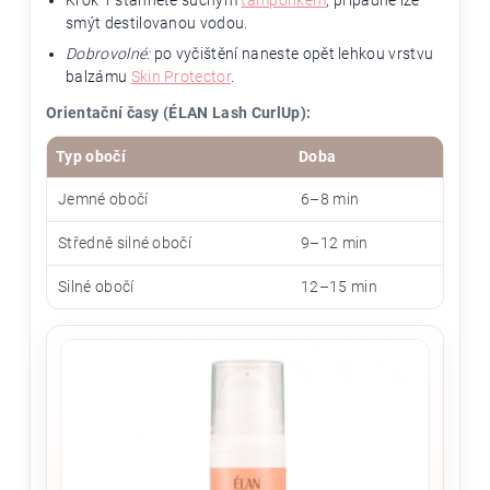
smýt destilovanou vodou.
Dobrovolné:
po vyčištění naneste opět lehkou vrstvu
balzámu
Skin Protector
.
Orientační časy (ÉLAN Lash CurlUp):
Typ obočí
Doba
Jemné obočí
6–8 min
Středně silné obočí
9–12 min
Silné obočí
12–15 min