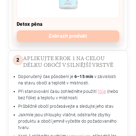
Detox pěna
Zobrazit produkt
APLIKUJTE KROK 1 NA CELOU
2
DÉLKU OBOČÍ V SILNĚJŠÍ VRSTVĚ
Doporučený čas působení je
6–15 min
v závislosti
na stavu obočí a teplotě v místnosti.
Při stanovování času zohledněte použití
fólie
(nebo
bez fólie) a teplotu v místnosti.
Průběžně obočí pročesávejte a sledujte jeho stav.
Jakmile jsou chloupky vláčné, odstraňte zbytky
produktu a obočí jemně vyčešte do požadovaného
tvaru.
Krok 1 stáhněte suchým
tamponkem
, případně lze