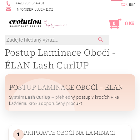
+420 731 514 401
CZK
EUR
INFO@DEPILUJEME.CZ
0
0 Kč
Postup Laminace Obočí -
ÉLAN Lash CurlUP
POSTUP LAMINACE OBOČÍ – ÉLAN
Systém
Lash CurlUp
– přehledný postup v krocích + ke
každému kroku doporučený produkt.
PŘIPRAVTE OBOČÍ NA LAMINACI
1