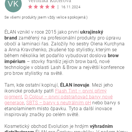
Veronika Kučerová
VK
|
16.11.2024
Se všemi produkty jsem vždy velice spokojená:)
ÉLAN vznikl v roce 2015 jako první
ukrajinský
brand
zaměřený na profesionální produkty pro úpravu
obočí a laminaci řas. Založily ho sestry Olena Kurchyna
a Anna Kravchenko, zkušené top stylistky, kterým se
během několika let podařilo vybudovat doslova
brow
impérium
– stovky franšíz jejich brow barů, nové
Vložením hodnocení souhlasíte se
zásadami ochrany
technologie v oblasti Lash & Brow a největší konference
osobních údajů
.
pro brow stylistky na světě.
Tam, kde ostatní kopírují,
ÉLAN inovuje
. Mezi jeho
ikonické produkty patří
Flash Tint – první přímý
pigment
,
D-Colour – první odstraňovač barvy nové
generace
,
SBTS – barvy s neutrálním pH
nebo barvy s
etanolaminem místo čpavku. Tyto a další inovace
inspirovaly značky po celém světě.
Kosmetický obchod Evolution je hrdým
výhradním