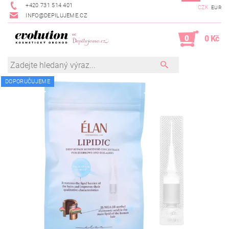
+420 731 514 401
CZK
EUR
INFO@DEPILUJEME.CZ
0
0 Kč
DOPORUČUJEME