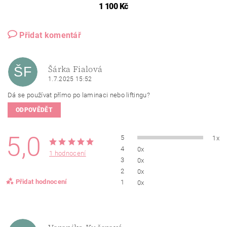
1 100 Kč
Přidat komentář
Šárka Fialová
ŠF
1.7.2025 15:52
Dá se používat přímo po laminaci nebo liftingu?
ODPOVĚDĚT
5,0
5
1x
4
0x
1 hodnocení
3
0x
2
0x
Přidat hodnocení
1
0x