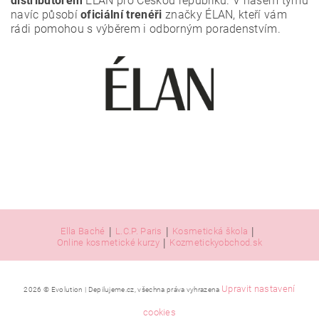
distributorem
ÉLAN pro Českou republiku. V našem týmu
navíc působí
oficiální trenéři
značky ÉLAN, kteří vám
rádi pomohou s výběrem i odborným poradenstvím.
|
|
|
Ella Baché
L.C.P. Paris
Kosmetická škola
|
Online kosmetické kurzy
Kozmetickyobchod.sk
Upravit nastavení
2026 © Evolution | Depilujeme.cz, všechna práva vyhrazena
cookies