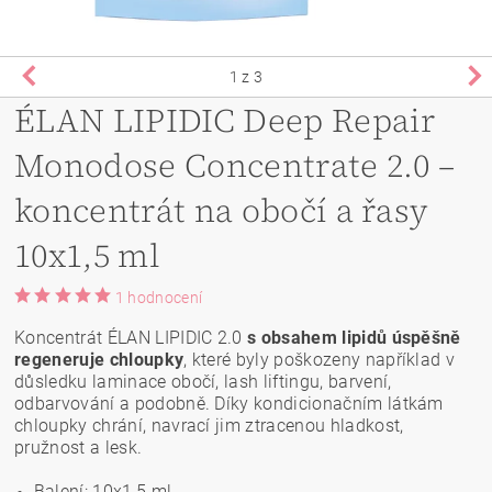
1
z 3
ÉLAN LIPIDIC Deep Repair
Monodose Concentrate 2.0 –
koncentrát na obočí a řasy
10x1,5 ml
1 hodnocení
Koncentrát ÉLAN LIPIDIC 2.0
s obsahem lipidů úspěšně
regeneruje chloupky
, které byly poškozeny například v
důsledku laminace obočí, lash liftingu, barvení,
odbarvování a podobně. Díky kondicionačním látkám
chloupky chrání, navrací jim ztracenou hladkost,
pružnost a lesk.
Balení: 10x1,5 ml