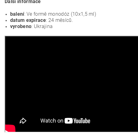
Další informace
balení
: Ve formě monodóz (10x1,5 ml)
datum expirace
: 24 měsíců.
vyrobeno
: Ukrajina