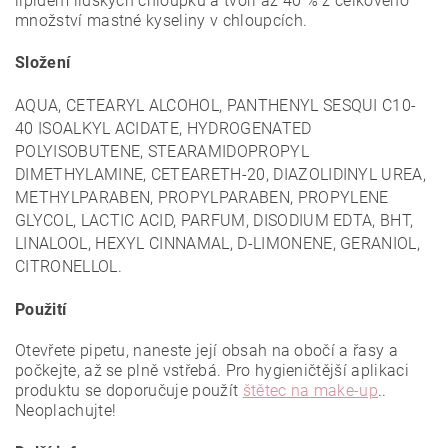
lipidem lidských chloupků a tvoří až 40 % z celkového
množství mastné kyseliny v chloupcích.
Složení
AQUA, CETEARYL ALCOHOL, PANTHENYL SESQUI C10-
40 ISOALKYL ACIDATE, HYDROGENATED
POLYISOBUTENE, STEARAMIDOPROPYL
DIMETHYLAMINE, CETEARETH-20, DIAZOLIDINYL UREA,
METHYLPARABEN, PROPYLPARABEN, PROPYLENE
GLYCOL, LACTIC ACID, PARFUM, DISODIUM EDTA, BHT,
LINALOOL, HEXYL CINNAMAL, D-LIMONENE, GERANIOL,
CITRONELLOL.
Použití
Otevřete pipetu, naneste její obsah na obočí a řasy a
počkejte, až se plně vstřebá. Pro hygieničtější aplikaci
produktu se doporučuje použít
štětec na make-up
..
Neoplachujte!