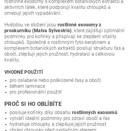
rostlinné exosomy s komplexem botanických extraktů a
aktivních látek, které podporují kvalitu chloupků a
omezují jejich vypadávání.
Hvězdou ve složení jsou
rostlinné exosomy z
proskurníku (Malva Sylvestris)
, které zajišťují optimální
podmínky pro kořínky a přispívají ke zlepšení vitality
chloupků. Společně s rostlinným fyto-keratinem a
komplexem botanických extraktů posilují strukturu řas a
obočí, zlepšují jejich pružnost, hydrataci a celkovou
kvalitu.
VHODNÉ POUŽITÍ
pro oslabené nebo poškozené řasy a obočí
během laminace
pro profesionální použití
PROČ SI HO OBLÍBÍTE
posiluje kořínky díky obsahu
rostlinných exosomů
vytváří ideální podmínky pro zdraví obočí a řas
hydratuje chloupky a zlepšuje jejich pružnost
chrání chloupky před oxidačním stresem