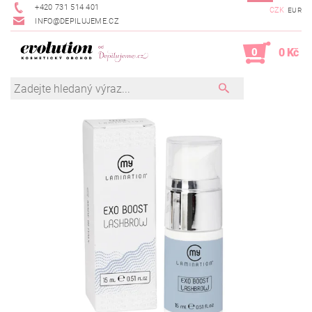
+420 731 514 401
CZK
EUR
INFO@DEPILUJEME.CZ
0
0 Kč