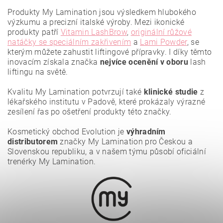
Produkty My Lamination jsou výsledkem hlubokého
výzkumu a precizní italské výroby. Mezi ikonické
produkty patří
Vitamin LashBrow
,
originální růžové
natáčky se speciálním zakřivením
a
Lami Powder
, se
kterým můžete zahustit liftingové přípravky. I díky těmto
inovacím získala značka
nejvíce ocenění
v oboru
lash
liftingu na světě.
Vložením hodnocení souhlasíte se
zásadami ochrany
osobních údajů
.
Kvalitu My Lamination potvrzují také
klinické studie
z
lékařského institutu v Padově, které prokázaly výrazné
zesílení řas po ošetření produkty této značky.
Kosmetický obchod Evolution je
výhradním
distributorem
značky My Lamination pro Českou a
Slovenskou republiku, a v našem týmu působí oficiální
trenérky My Lamination.