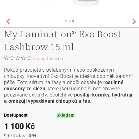
1
z 3
My Lamination® Exo Boost
Lashbrow 15 ml
Neohodnoceno
Pokud pracujete s oslabenými nebo poškozenými
chloupky, inovativní Exo Boost je ideální doplněk salonní
péče. Toto sérum na řasy a obočí obsahuje
rostlinné
exosomy ze slézu
, které jsou účinnější než obvykle
používané extrakty. Spolehlivě
posilují kořínky, hydratují
a omezují vypadávání chloupků a řas
.
Dostupnost
Skladem
1 100 Kč
909 Kč bez DPH