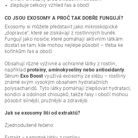
zlepšuje celkový vzhled řas a obočí
CO JSOU EXOSOMY A PROČ TAK DOBŘE FUNGUJÍ?
Exosomy si můžete představit jako mikroskopické
„dopravce“, které se získávají z rostlinných buněk.
Fungují jako nosiče, které pomáhají aktivním látkám
dostat se tam, kde mohou nejlépe působit – třeba ke
kořínkům řas a obočí.
Obsahují různé výživné a ochranné látky z rostlin,
například
proteiny, aminokyseliny nebo antioxidanty
.
Sérum
Exo Boost
využívá exosomy ze slézu – rostliny
známé svým vysokým obsahem hydratačních
polysacharidů. Tyto látky pomáhají zlepšovat hydrataci,
kondici a odolnost chloupků, takže řasy i obočí mohou
působit silnější, pružnější a zdravější.
Jak se exosomy liší od extraktů?
Zjednodušeně řečeno:
Extrakt = samotné látky z rostliny