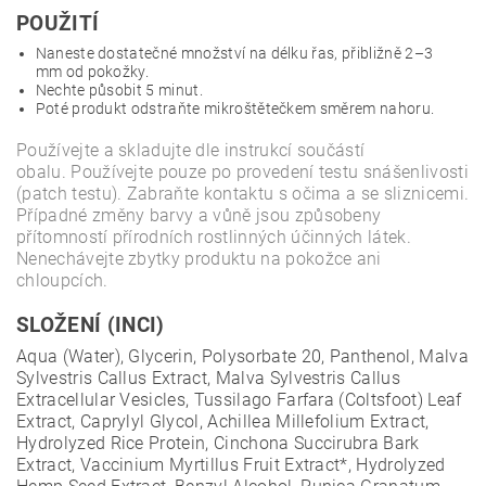
POUŽITÍ
Naneste dostatečné množství na délku řas, přibližně 2–3
mm od pokožky.
Nechte působit 5 minut.
Poté produkt odstraňte mikroštětečkem směrem nahoru.
Používejte a skladujte dle instrukcí součástí
obalu. Používejte pouze po provedení testu snášenlivosti
(patch testu). Zabraňte kontaktu s očima a se sliznicemi.
Případné změny barvy a vůně jsou způsobeny
přítomností přírodních rostlinných účinných látek.
Nenechávejte zbytky produktu na pokožce ani
chloupcích.
SLOŽENÍ (INCI)
Aqua (Water), Glycerin, Polysorbate 20, Panthenol, Malva
Sylvestris Callus Extract, Malva Sylvestris Callus
Extracellular Vesicles, Tussilago Farfara (Coltsfoot) Leaf
Extract, Caprylyl Glycol, Achillea Millefolium Extract,
Hydrolyzed Rice Protein, Cinchona Succirubra Bark
Extract, Vaccinium Myrtillus Fruit Extract*, Hydrolyzed