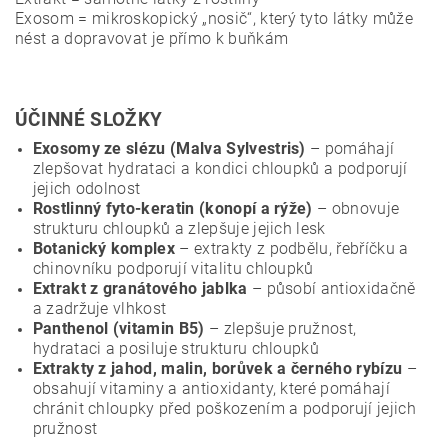
Exosom = mikroskopický „nosič“, který tyto látky může
nést a dopravovat je přímo k buňkám
ÚČINNÉ SLOŽKY
Exosomy ze slézu (Malva Sylvestris)
– pomáhají
zlepšovat hydrataci a kondici chloupků a podporují
jejich odolnost
Rostlinný fyto-keratin (konopí a rýže)
– obnovuje
strukturu chloupků a zlepšuje jejich lesk
Botanický komplex
– extrakty z podbělu, řebříčku a
chinovníku podporují vitalitu chloupků
Extrakt z granátového jablka
– působí antioxidačně
a zadržuje vlhkost
Panthenol (vitamin B5)
– zlepšuje pružnost,
hydrataci a posiluje strukturu chloupků
Extrakty z jahod, malin, borůvek a černého rybízu
–
obsahují vitaminy a antioxidanty, které pomáhají
chránit chloupky před poškozením a podporují jejich
pružnost