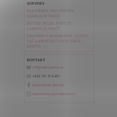
NOVINKY
ÉLAN KERA VEG: POSTUP
LAMINACE OBOČÍ
RUTHIE BELLE: POSTUP
LAMINACE OBOČÍ
EXOSOMY V KOSMETICE: CO JSOU
ZAČ A PROČ SE O NICH TOLIK
MLUVÍ?
KONTAKT
info
@
depilujeme.cz
+420 731 514 401
Kosmetický obchod
kosmetickyobchodevolution