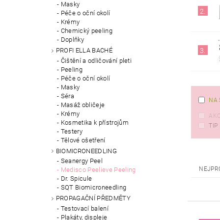
Masky
2.
Péče o oční okolí
Krémy
Chemický peeling
Doplňky
PROFI ELLA BACHÉ
3.
Čištění a odličování pleti
Peeling
Péče o oční okolí
Masky
Séra
NA 
Masáž obličeje
Krémy
AK
Kosmetika k přístrojům
TIP
Testery
Tělové ošetření
BIOMICRONEEDLING
Seanergy Peel
NEJPR
Medisco Peelieve Peeling
Dr. Spicule
SQT Biomicroneedling
PROPAGAČNÍ PŘEDMĚTY
Testovací balení
Plakáty, displeje