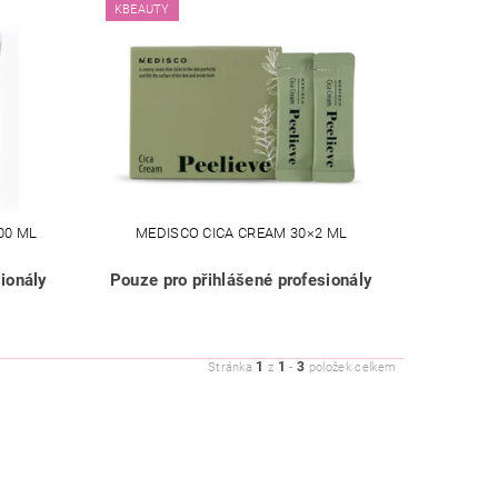
KBEAUTY
00 ML
MEDISCO CICA CREAM 30×2 ML
ionály
Pouze pro přihlášené profesionály
1
1
3
Stránka
z
-
položek celkem