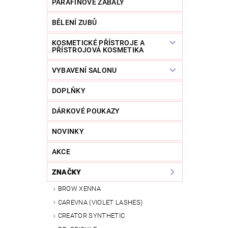
PARAFÍNOVÉ ZÁBALY
BĚLENÍ ZUBŮ
KOSMETICKÉ PŘÍSTROJE A
PŘÍSTROJOVÁ KOSMETIKA
VYBAVENÍ SALONU
DOPLŇKY
DÁRKOVÉ POUKAZY
NOVINKY
AKCE
ZNAČKY
BROW XENNA
CAREVNA (VIOLET LASHES)
CREATOR SYNTHETIC