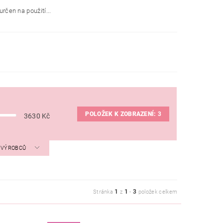
čen na použití...
POLOŽEK K ZOBRAZENÍ:
3
3630
Kč
A VÝROBCŮ
1
1
3
Stránka
z
-
položek celkem