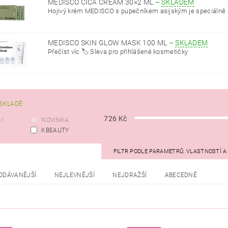
MEDISCO CICA CREAM 30×2 ML
–
SKLADEM
Hojivý krém MEDISCO s pupečníkem asijským je speciálně ur
MEDISCO SKIN GLOW MASK 100 ML
–
SKLADEM
Přečíst víc 🏷️ Sleva pro přihlášené kosmetičky
SKLADĚ
726
Kč
CE
NOVINKA
KBEAUTY
FILTR PODLE PARAMETRŮ, VLASTNOSTÍ 
ODÁVANĚJŠÍ
NEJLEVNĚJŠÍ
NEJDRAŽŠÍ
ABECEDNĚ