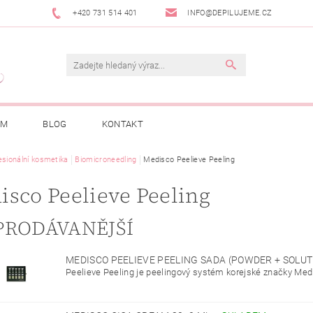
+420 731 514 401
INFO@DEPILUJEME.CZ
AM
BLOG
KONTAKT
esionální kosmetika
Biomicroneedling
Medisco Peelieve Peeling
isco Peelieve Peeling
PRODÁVANĚJŠÍ
MEDISCO PEELIEVE PEELING SADA (POWDER + SOLU
Peelieve Peeling je peelingový systém korejské značky Medis