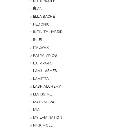
DR. SPICULE
ÉLAN
ELLA BACHÉ
HEDONIC
INFINITY HYBRID
INLEI
ITALWAX
KATYA VINOG
L.C.P.PARIS
LAMI LASHES
LAMITTA
LASH ALCHEMY
LEVISSIME
MAXYMOVA
MIA
MY LAMINATION
NIKK MOLE