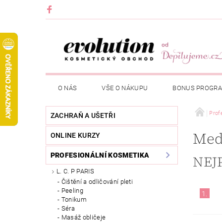
O NÁS
VŠE O NÁKUPU
BONUS PROGR
Prof
ZACHRAŇ A UŠETŘI
Med
ONLINE KURZY
PROFESIONÁLNÍ KOSMETIKA
NEJ
L. C. P PARIS
Čištění a odličování pleti
Peeling
1.
Tonikum
Séra
Masáž obličeje