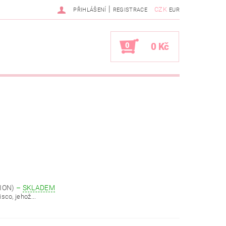
|
CZK
PŘIHLÁŠENÍ
REGISTRACE
EUR
0
0 Kč
TION)
–
SKLADEM
co, jehož...