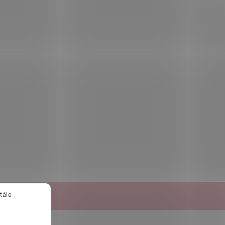
tále
obchod.sk