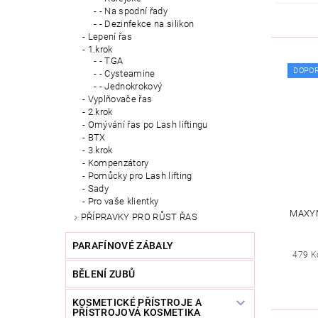
- Na spodní řady
- Dezinfekce na silikon
Lepení řas
1.krok
- TGA
DOPO
- Cysteamine
- Jednokrokový
Vyplňovače řas
2.krok
Omývání řas po Lash liftingu
BTX
3.krok
Kompenzátory
Pomůcky pro Lash lifting
Sady
Pro vaše klientky
MAXYM
PŘÍPRAVKY PRO RŮST ŘAS
PARAFÍNOVÉ ZÁBALY
479 K
BĚLENÍ ZUBŮ
KOSMETICKÉ PŘÍSTROJE A
PŘÍSTROJOVÁ KOSMETIKA