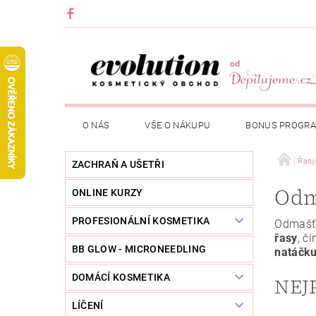
O NÁS
VŠE O NÁKUPU
BONUS PROGR
Řasy
ZACHRAŇ A UŠETŘI
Odm
ONLINE KURZY
PROFESIONÁLNÍ KOSMETIKA
Odmašť
řasy
, č
BB GLOW - MICRONEEDLING
natáčk
DOMÁCÍ KOSMETIKA
NEJ
LÍČENÍ