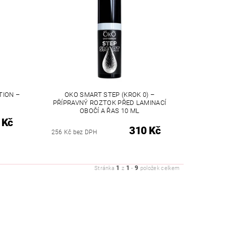
TION –
OKO SMART STEP (KROK 0) –
PŘÍPRAVNÝ ROZTOK PŘED LAMINACÍ
OBOČÍ A ŘAS 10 ML
 Kč
310 Kč
256 Kč bez DPH
1
1
9
Stránka
z
-
položek celkem