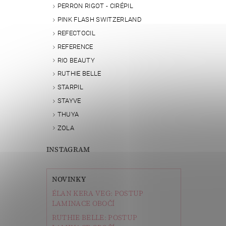
PERRON RIGOT - CIRÉPIL
PINK FLASH SWITZERLAND
REFECTOCIL
REFERENCE
RIO BEAUTY
RUTHIE BELLE
STARPIL
STAYVE
THUYA
ZOLA
INSTAGRAM
NOVINKY
ÉLAN KERA VEG: POSTUP
LAMINACE OBOČÍ
RUTHIE BELLE: POSTUP