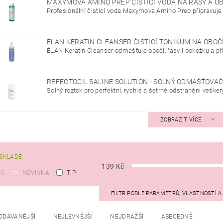
MAXYMOVA AMINO PREP ČISTICÍ VODA NA ŘASY A O
Profesionální čisticí voda Maxymova Amino Prep připravuje ř
ÉLAN KERATIN CLEANSER ČISTICÍ TONIKUM NA OBOČ
ÉLAN Keratin Cleanser odmašťuje obočí, řasy i pokožku a přis
REFECTOCIL SALINE SOLUTION - SOLNÝ ODMAŠŤOVAČ
Solný roztok pro perfektní, rychlé a šetrné odstranění veškerý
ZOBRAZIT VÍCE
SKLADĚ
139
Kč
CE
NOVINKA
TIP
FILTR PODLE PARAMETRŮ, VLASTNOSTÍ 
ODÁVANĚJŠÍ
NEJLEVNĚJŠÍ
NEJDRAŽŠÍ
ABECEDNĚ