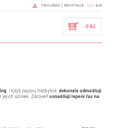
|
CZK
PŘIHLÁŠENÍ
REGISTRACE
EUR
0
0 Kč
ting
. I když nejsou nezbytné,
dokonale odmašťují
 jejich účinek. Zároveň
usnadňují lepení řas na