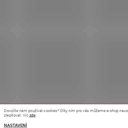
Dovolíte nám používat cookies? Díky nim pro vás můžeme e-shop neus
|
|
|
|
é
L.C.P. Paris
Kosmetická škola
Online kosmetické kurzy
Kozmeticky
zlepšovat. Víc
zde
.
NASTAVENÍ