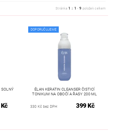
1
1
9
Stránka
z
-
položek celkem
DOPORUČUJEME
- SOLNÝ
ÉLAN KERATIN CLEANSER ČISTICÍ
TONIKUM NA OBOČÍ A ŘASY 200 ML
 Kč
399 Kč
330 Kč bez DPH