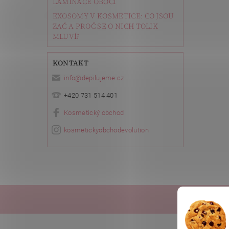
LAMINACE OBOČÍ
EXOSOMY V KOSMETICE: CO JSOU
ZAČ A PROČ SE O NICH TOLIK
MLUVÍ?
KONTAKT
info
@
depilujeme.cz
+420 731 514 401
Kosmetický obchod
kosmetickyobchodevolution
Ella Bach