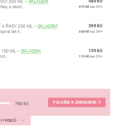
580 Kč
BOČÍ 200 ML
–
SKLADEM
asy a obočí...
479 Kč
bez DPH
399 Kč
Í A ŘASY 200 ML
–
SKLADEM
pívá tak k...
330 Kč
bez DPH
139 Kč
 150 ML
–
SKLADEM
ch...
115 Kč
bez DPH
POLOŽEK K ZOBRAZENÍ:
9
790
Kč
A VÝROBCŮ