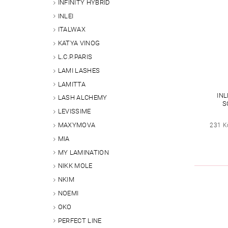
INFINITY HYBRID
INLEI
ITALWAX
KATYA VINOG
L.C.P.PARIS
LAMI LASHES
LAMITTA
IN
LASH ALCHEMY
S
LEVISSIME
MAXYMOVA
231 K
MIA
MY LAMINATION
NIKK MOLE
NKIM
NOEMI
OKO
PERFECT LINE