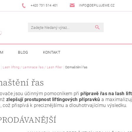
+420 731 514 401
INFO@DEPILUJEME.CZ
AM
BLOG
KONTAKT
Lash lifting / Laminace řas / Lash Filler
Odmaštění řas
aštění řas
ovače jsou účinným pomocníkem při
přípravě řas na lash lif
ímž
zlepšují prostupnost liftingových přípravků
a maximalizují
u
, což přispívá k preciznějšímu a dlouhotrvajícímu výsledku.
PRODÁVANĚJŠÍ