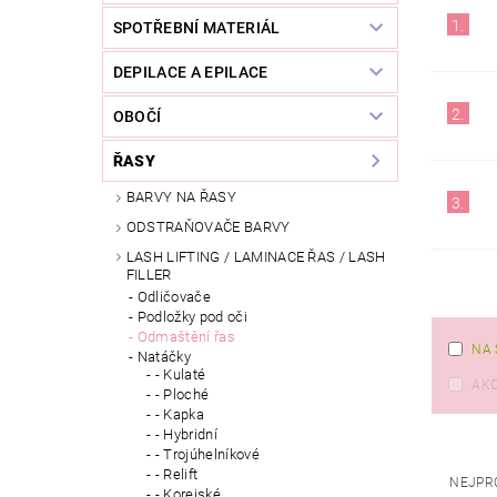
1.
SPOTŘEBNÍ MATERIÁL
DEPILACE A EPILACE
2.
OBOČÍ
ŘASY
BARVY NA ŘASY
3.
ODSTRAŇOVAČE BARVY
LASH LIFTING / LAMINACE ŘAS / LASH
FILLER
Odličovače
Podložky pod oči
Odmaštění řas
NA 
Natáčky
- Kulaté
AK
- Ploché
- Kapka
- Hybridní
- Trojúhelníkové
- Relift
NEJPR
- Korejské