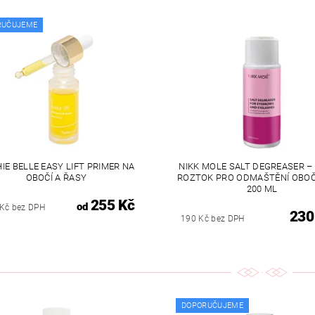
RUČUJEME
IE BELLE EASY LIFT PRIMER NA
NIKK MOLE SALT DEGREASER –
OBOČÍ A ŘASY
ROZTOK PRO ODMAŠTĚNÍ OBOČÍ
200 ML
255 Kč
od
 Kč bez DPH
230
190 Kč bez DPH
DOPORUČUJEME