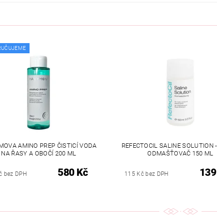
RUČUJEME
OVA AMINO PREP ČISTICÍ VODA
REFECTOCIL SALINE SOLUTION 
NA ŘASY A OBOČÍ 200 ML
ODMAŠŤOVAČ 150 ML
580 Kč
139
č bez DPH
115 Kč bez DPH