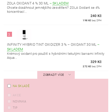
ZOLA OXIDANT 4 % 30 ML
–
SKLADEM
Chcete dosáhnout jemnějšího zesvětlení? ZOLA Oxidant se 4%
koncentrací...
240 Kč
198 Kč
bez DPH
3.
INFINITY HYBRID TINT OXIDIZER 3 % – OXIDANT 30 ML
–
SKLADEM
Krémový oxidant pro použití s hybridními tekutými barvami Infinity
Aqua...
329 Kč
272 Kč
bez DPH
ZOBRAZIT VÍCE
NA SKLADĚ
AKCE
NOVINKA
TIP