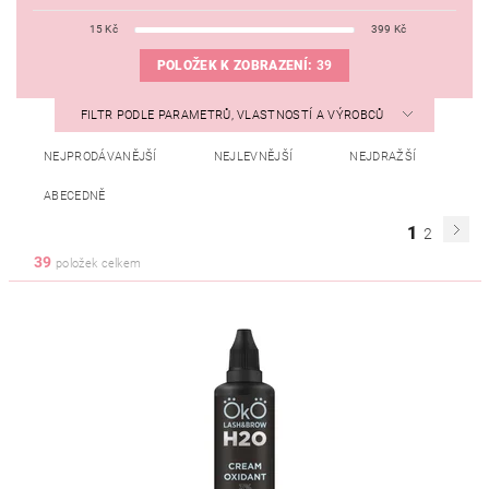
15
Kč
399
Kč
POLOŽEK K ZOBRAZENÍ:
39
FILTR PODLE PARAMETRŮ, VLASTNOSTÍ A VÝROBCŮ
NEJPRODÁVANĚJŠÍ
NEJLEVNĚJŠÍ
NEJDRAŽŠÍ
ABECEDNĚ
1
2
39
položek celkem