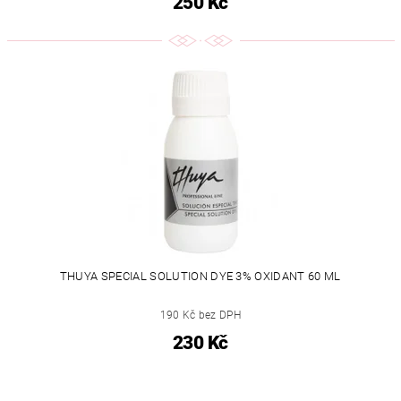
250 Kč
THUYA SPECIAL SOLUTION DYE 3% OXIDANT 60 ML
190 Kč bez DPH
230 Kč