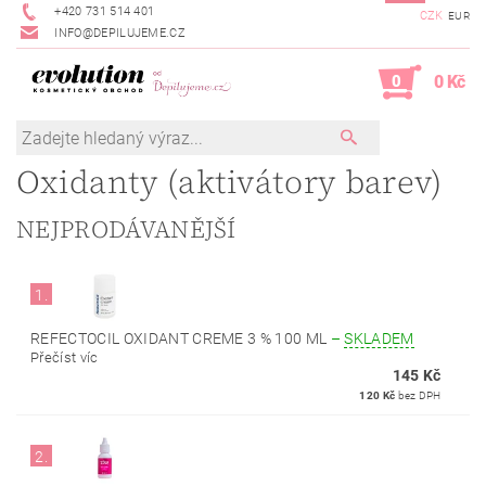
+420 731 514 401
CZK
EUR
INFO@DEPILUJEME.CZ
0
0 Kč
Oxidanty (aktivátory barev)
NEJPRODÁVANĚJŠÍ
1.
REFECTOCIL OXIDANT CREME 3 % 100 ML
–
SKLADEM
Přečíst víc
145 Kč
120 Kč
bez DPH
2.