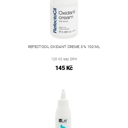
REFECTOCIL OXIDANT CREME 3 % 100 ML
120 Kč bez DPH
145 Kč