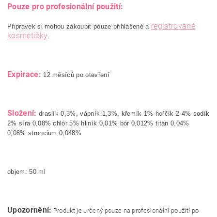
Pouze pro profesionální použití:
registrované
Připravek si mohou zakoupit pouze přihlášené a
kosmetičky
.
Expirace:
12 měsíců po otevření
Složení:
draslík 0,3%, vápník 1,3%, křemík 1% hořčík 2-4% sodík
2% síra 0,08% chlór 5% hliník 0,01% bór 0,012% titan 0,04%
0,08% stroncium 0,048%
objem: 50 ml
Upozornění:
Produkt je určený pouze na profesionální použití po