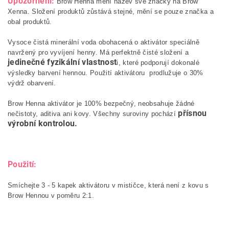
Upozornění:
Brow Henna mění název své značky na Brow
Xenna. Složení produktů zůstává stejné, mění se pouze značka a
obal produktů.
Vysoce čistá minerální voda obohacená o aktivátor speciálně
navržený pro vyvíjení henny. Má perfektně čisté složení a
jedinečné fyzikální vlastnost
i, které podporují dokonalé
výsledky barvení hennou. Použití aktivátoru prodlužuje o 30%
výdrž obarvení.
Brow Henna aktivátor je 100% bezpečný, neobsahuje žádné
přísnou
nečistoty, aditiva ani kovy. Všechny suroviny pochází
výrobní kontrolou.
Použití:
Smíchejte 3 - 5 kapek aktivátoru v mističce, která není z kovu s
Brow Hennou v poměru 2:1.