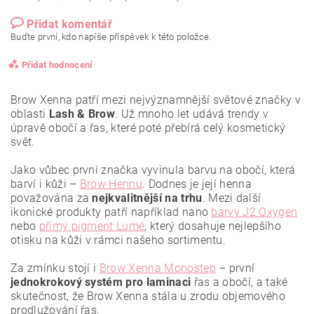
Přidat komentář
Buďte první, kdo napíše příspěvek k této položce.
Přidat hodnocení
Brow Xenna patří mezi nejvýznamnější světové značky v
oblasti
Lash & Brow
. Už mnoho let udává trendy v
úpravě obočí a řas, které poté přebírá celý kosmetický
svět.
Jako vůbec první značka vyvinula barvu na obočí, která
barví i kůži –
Brow Hennu
. Dodnes je její henna
považována za
nejkvalitnější
na trhu
. Mezi další
ikonické produkty patří například nano
barvy J2 Oxygen
nebo
přímý pigment Lumé
, který dosahuje nejlepšího
otisku na kůži v rámci našeho sortimentu.
Za zmínku stojí i
Brow Xenna Monostep
– první
jednokrokový systém pro laminaci
řas a obočí, a také
Vložením hodnocení souhlasíte se
zásadami ochrany
osobních údajů
.
skutečnost, že Brow Xenna stála u zrodu objemového
prodlužování řas.