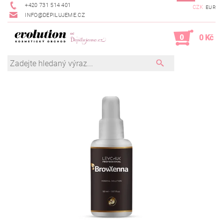
+420 731 514 401
CZK
EUR
INFO@DEPILUJEME.CZ
0
0 Kč