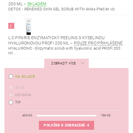
200 ML
–
SKLADEM
DETOX - RENEWED SKIN GEL SCRUB WITH AHAs Přečíst víc
3.
L.C.P.PARIS ENZYMATICKÝ PEELING S KYSELINOU
HYALURONOVOU PROFI 200 ML
–
POUZE PRO PŘIHLÁŠENÉ
HYALURONIC - Enzymatic scrub with hyaluronic acid PROFI 200
ml...
ZOBRAZIT VÍCE
NA SKLADĚ
AKCE
NOVINKA
TIP
450
Kč
790
Kč
POLOŽEK K ZOBRAZENÍ:
4