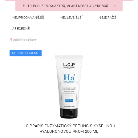
FILTR PODLE PARAMETRŮ, VLASTNOSTÍ A VÝROBCŮ
NEJPRODÁVANĚJŠÍ
NEJLEVNĚJŠÍ
NEJDRAŽŠÍ
ABECEDNĚ
4
položek celkem
DOPORUČUJEME
L.C.P.PARIS ENZYMATICKÝ PEELING S KYSELINOU
HYALURONOVOU PROFI 200 ML