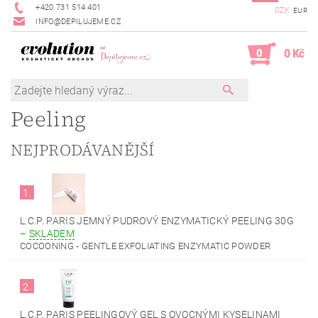
+420 731 514 401
CZK
EUR
INFO@DEPILUJEME.CZ
0
0 Kč
Peeling
NEJPRODÁVANĚJŠÍ
1.
L.C.P. PARIS JEMNÝ PUDROVÝ ENZYMATICKÝ PEELING 30G
–
SKLADEM
COCOONING - GENTLE EXFOLIATING ENZYMATIC POWDER
2.
L.C.P. PARIS PEELINGOVÝ GEL S OVOCNÝMI KYSELINAMI