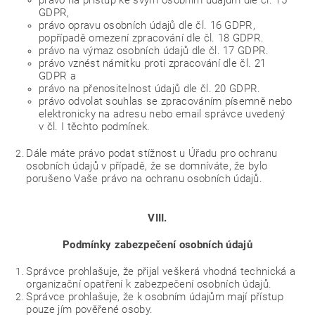
právo na přístup ke svým osobním údajům dle čl. 15
GDPR,
právo opravu osobních údajů dle čl. 16 GDPR,
popřípadě omezení zpracování dle čl. 18 GDPR.
právo na výmaz osobních údajů dle čl. 17 GDPR.
právo vznést námitku proti zpracování dle čl. 21
GDPR a
právo na přenositelnost údajů dle čl. 20 GDPR.
právo odvolat souhlas se zpracováním písemně nebo
elektronicky na adresu nebo email správce uvedený
v čl. I těchto podmínek.
Dále máte právo podat stížnost u Úřadu pro ochranu
osobních údajů v případě, že se domníváte, že bylo
porušeno Vaše právo na ochranu osobních údajů.
VIII.
Podmínky zabezpečení osobních údajů
Správce prohlašuje, že přijal veškerá vhodná technická a
organizační opatření k zabezpečení osobních údajů.
Správce prohlašuje, že k osobním údajům mají přístup
pouze jím pověřené osoby.