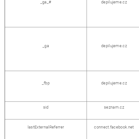
_ga_#
depilujeme.cz
_ga
depilujeme.cz
_fbp
depilujeme.cz
sid
seznam.cz
lastExternalReferrer
connect.facebook.net