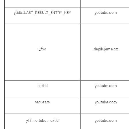
ytidb::LAST_RESULT_ENTRY_KEY
youtube.com
_fbc
depilujeme.cz
nextId
youtube.com
requests
youtube.com
yt.innertube::nextId
youtube.com