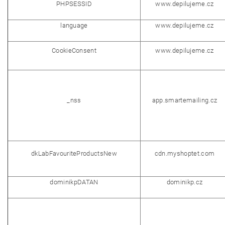
PHPSESSID
www.depilujeme.cz
language
www.depilujeme.cz
CookieConsent
www.depilujeme.cz
_nss
app.smartemailing.cz
dkLabFavouriteProductsNew
cdn.myshoptet.com
dominikpDATAN
dominikp.cz