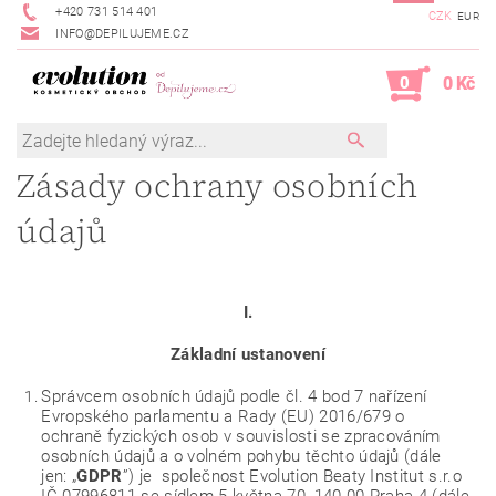
+420 731 514 401
CZK
EUR
INFO@DEPILUJEME.CZ
0
0 Kč
Zásady ochrany osobních
údajů
I.
Základní ustanovení
Správcem osobních údajů podle čl. 4 bod 7 nařízení
Evropského parlamentu a Rady (EU) 2016/679 o
ochraně fyzických osob v souvislosti se zpracováním
osobních údajů a o volném pohybu těchto údajů (dále
jen: „
GDPR
”) je společnost Evolution Beaty Institut s.r.o