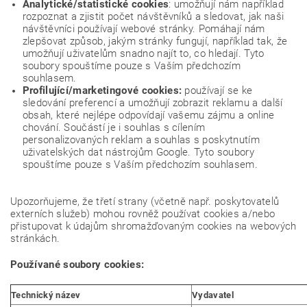
Analytické/statistické cookies
: umožňují nám například
rozpoznat a zjistit počet návštěvníků a sledovat, jak naši
návštěvníci používají webové stránky. Pomáhají nám
zlepšovat způsob, jakým stránky fungují, například tak, že
umožňují uživatelům snadno najít to, co hledají. Tyto
soubory spouštíme pouze s Vaším předchozím
souhlasem.
Profilující/marketingové cookies:
používají se ke
sledování preferencí a umožňují zobrazit reklamu a další
obsah, které nejlépe odpovídají vašemu zájmu a online
chování. Součástí je i souhlas s cílením
personalizovaných reklam a souhlas s poskytnutím
uživatelských dat nástrojům Google. Tyto soubory
spouštíme pouze s Vaším předchozím souhlasem.
Upozorňujeme, že třetí strany (včetně např. poskytovatelů
externích služeb) mohou rovněž používat cookies a/nebo
přistupovat k údajům shromažďovaným cookies na webových
stránkách.
Používané soubory cookies:
Technický název
Vydavatel