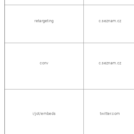
retargeting
c.seznam.cz
conv
c.seznam.cz
i/jot/embeds
twitter.com