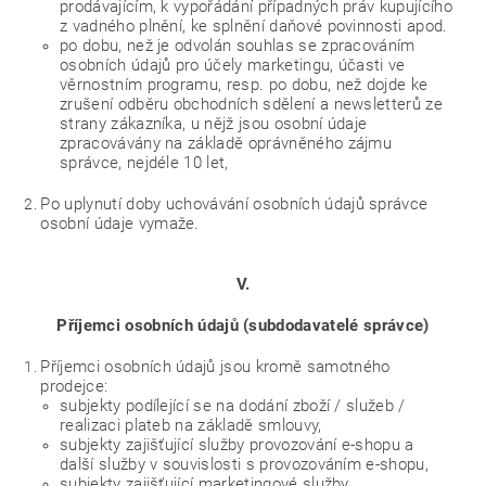
prodávajícím, k vypořádání případných práv kupujícího
z vadného plnění, ke splnění daňové povinnosti apod.
po dobu, než je odvolán souhlas se zpracováním
osobních údajů pro účely marketingu, účasti ve
věrnostním programu, resp. po dobu, než dojde ke
zrušení odběru obchodních sdělení a newsletterů ze
strany zákazníka, u nějž jsou osobní údaje
zpracovávány na základě oprávněného zájmu
správce, nejdéle 10 let,
Po uplynutí doby uchovávání osobních údajů správce
osobní údaje vymaže.
V.
Příjemci osobních údajů (subdodavatelé správce)
Příjemci osobních údajů jsou kromě samotného
prodejce:
subjekty podílející se na dodání zboží / služeb /
realizaci plateb na základě smlouvy,
subjekty zajišťující služby provozování e-shopu a
další služby v souvislosti s provozováním e-shopu,
subjekty zajišťující marketingové služby,