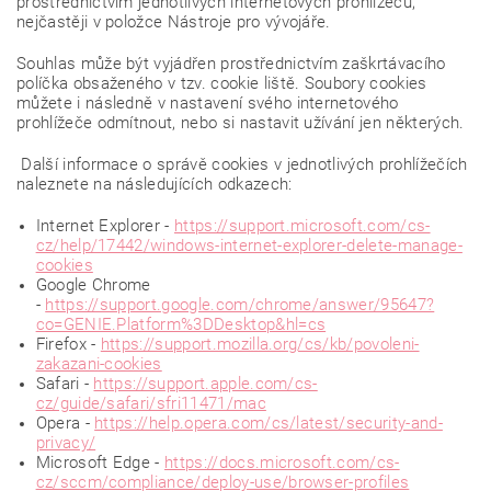
prostřednictvím jednotlivých internetových prohlížečů,
nejčastěji v položce Nástroje pro vývojáře.
Souhlas může být vyjádřen prostřednictvím zaškrtávacího
políčka obsaženého v tzv. cookie liště. Soubory cookies
můžete i následně v nastavení svého internetového
prohlížeče odmítnout, nebo si nastavit užívání jen některých.
Další informace o správě cookies v jednotlivých prohlížečích
naleznete na následujících odkazech:
Internet Explorer -
https://support.microsoft.com/cs-
cz/help/17442/windows-internet-explorer-delete-manage-
cookies
Google Chrome
-
https://support.google.com/chrome/answer/95647?
co=GENIE.Platform%3DDesktop&hl=cs
Firefox -
https://support.mozilla.org/cs/kb/povoleni-
zakazani-cookies
Safari -
https://support.apple.com/cs-
cz/guide/safari/sfri11471/mac
Opera -
https://help.opera.com/cs/latest/security-and-
privacy/
Microsoft Edge -
https://docs.microsoft.com/cs-
cz/sccm/compliance/deploy-use/browser-profiles