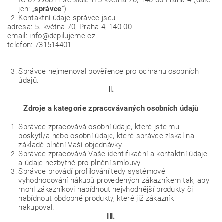
IČ 07996811 se sídlem 5.května 70, 140 00 Praha 4 (dále
jen: „
správce
“).
Kontaktní údaje správce jsou
adresa: 5. května 70, Praha 4, 140 00
email: info@depilujeme.cz
telefon: 731514401
Správce nejmenoval pověřence pro ochranu osobních
údajů.
II.
Zdroje a kategorie zpracovávaných osobních údajů
Správce zpracovává osobní údaje, které jste mu
poskytl/a nebo osobní údaje, které správce získal na
základě plnění Vaší objednávky.
Správce zpracovává Vaše identifikační a kontaktní údaje
a údaje nezbytné pro plnění smlouvy.
Správce provádí profilování tedy systémové
vyhodnocování nákupů provedených zákazníkem tak, aby
mohl zákazníkovi nabídnout nejvhodnější produkty či
nabídnout obdobné produkty, které již zákazník
nakupoval.
III.