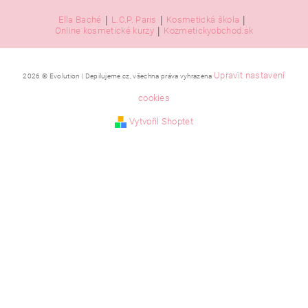
|
|
|
Ella Baché
L.C.P. Paris
Kosmetická škola
|
Online kosmetické kurzy
Kozmetickyobchod.sk
Upravit nastavení
2026 © Evolution | Depilujeme.cz, všechna práva vyhrazena
cookies
Vytvořil Shoptet