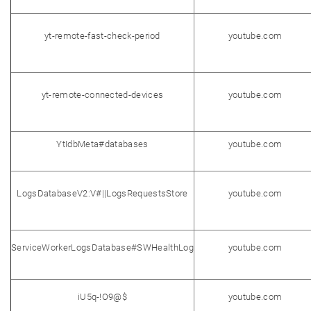
yt-remote-fast-check-period
youtube.com
yt-remote-connected-devices
youtube.com
YtIdbMeta#databases
youtube.com
LogsDatabaseV2:V#||LogsRequestsStore
youtube.com
ServiceWorkerLogsDatabase#SWHealthLog
youtube.com
iU5q-!O9@$
youtube.com