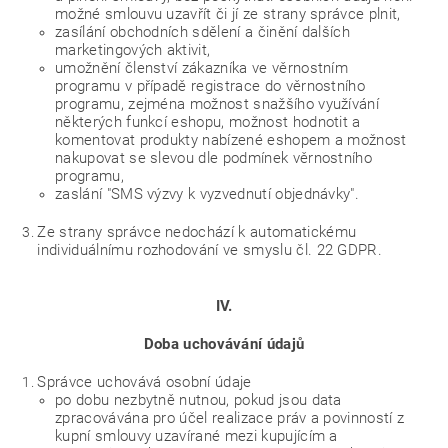
možné smlouvu uzavřít či jí ze strany správce plnit,
zasílání obchodních sdělení a činění dalších
marketingových aktivit,
umožnění členství zákazníka ve věrnostním
programu v případě registrace do věrnostního
programu, zejména možnost snažšího využívání
některých funkcí eshopu, možnost hodnotit a
komentovat produkty nabízené eshopem a možnost
nakupovat se slevou dle podmínek věrnostního
programu,
zaslání "SMS výzvy k vyzvednutí objednávky".
Ze strany správce nedochází k automatickému
individuálnímu rozhodování ve smyslu čl. 22 GDPR.
IV.
Doba uchovávání údajů
Správce uchovává osobní údaje
po dobu nezbytně nutnou, pokud jsou data
zpracovávána pro účel realizace práv a povinností z
kupní smlouvy uzavírané mezi kupujícím a