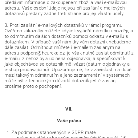
předávat informace o zakoupeném zboží a vaši e-mailovou
adresu. Vaše osobní údaje nejsou při zasílání e-mailových
dotazníků předány žádné třetí straně pro její vlastní účely.
3. Proti zasílání e-mailových dotazníků v rámci programu
Ověřeno zákazníky můžete kdykoli vyjádřit námitku i později, a
to odmítnutím dalších dotazníků pomocí odkazu v e-mailu s
dotazníkem. V případě vaší námitky vám dotazník nebudeme
dále zasílat. Odmítnout můžete i e-mailem zaslaným na
adresu podpora@heureka.cz, je však nutné zaslat odmítnutí z
e-mailu, z něhož byla učiněna objednávka, a specifikovat k
jaké objednávce se dotazník měl vázat (datum objednávky a
e-shop prodávajícího). Upozorňujeme, že v závislosti na době
mezi takovým odmítnutím a jeho zaznamenání v systémech,
může být z technických důvodů dotazník ještě zaslán,
prosíme proto o pochopení.
VII.
Vaše práva
Za podmínek stanovených v GDPR máte