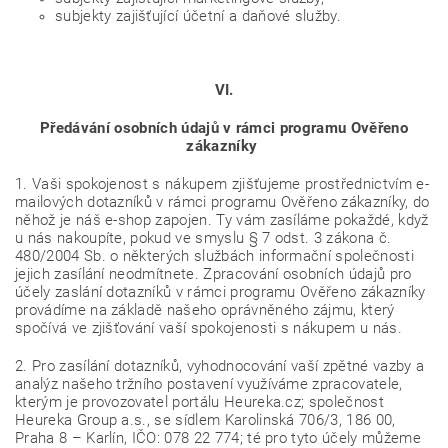
subjekty zajišťující účetní a daňové služby.
VI.
Předávání osobních údajů v rámci programu Ověřeno
zákazníky
1. Vaši spokojenost s nákupem zjišťujeme prostřednictvím e-
mailových dotazníků v rámci programu Ověřeno zákazníky, do
něhož je náš e-shop zapojen. Ty vám zasíláme pokaždé, když
u nás nakoupíte, pokud ve smyslu § 7 odst. 3 zákona č.
480/2004 Sb. o některých službách informační společnosti
jejich zasílání neodmítnete. Zpracování osobních údajů pro
účely zaslání dotazníků v rámci programu Ověřeno zákazníky
provádíme na základě našeho oprávněného zájmu, který
spočívá ve zjišťování vaší spokojenosti s nákupem u nás.
2. Pro zasílání dotazníků, vyhodnocování vaší zpětné vazby a
analýz našeho tržního postavení využíváme zpracovatele,
kterým je provozovatel portálu Heureka.cz; společnost
Heureka Group a.s., se sídlem Karolinská 706/3, 186 00,
Praha 8 – Karlín, IČO: 078 22 774; té pro tyto účely můžeme