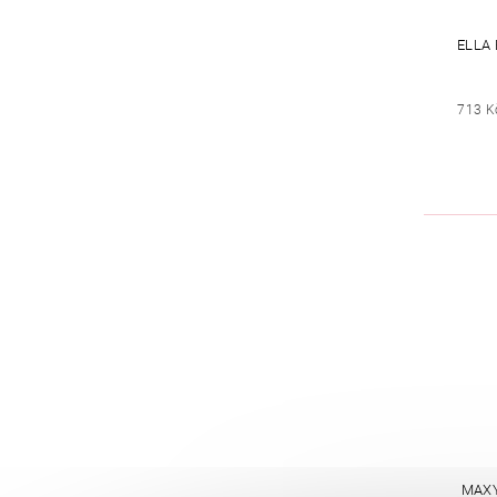
ELLA
713 K
MAXY