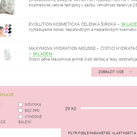
Kosmetické vatové tampony v sáčku. Hmotnost balení je 250
EVOLUTION KOSMETICKÁ ČELENKA ŠIROKÁ
–
SKLAD
Vyhlašujeme konec nepohodlným a nepraktickým kosmetic
MAXYMOVA HYDRATION MOUSSE – ČISTICÍ HYDRATAČ
–
SKLADEM
Čisticí pěna Maxymova jemně čistí obličej a řasy, odstraňuje
ZOBRAZIT VÍCE
SKLADĚ
CE
NOVINKA
29
Kč
BEZ PPD
VÝHODNÉ
ACE
BALENÍ
FILTR PODLE PARAMETRŮ, VLASTNOSTÍ 