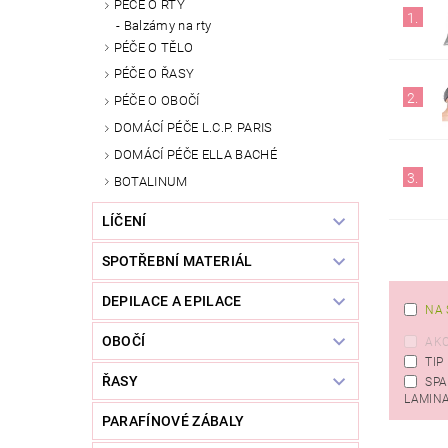
PÉČE O RTY
1.
Balzámy na rty
PÉČE O TĚLO
PÉČE O ŘASY
2.
PÉČE O OBOČÍ
DOMÁCÍ PÉČE L.C.P. PARIS
DOMÁCÍ PÉČE ELLA BACHÉ
3.
BOTALINUM
LÍČENÍ
SPOTŘEBNÍ MATERIÁL
DEPILACE A EPILACE
NA 
OBOČÍ
AK
TIP
ŘASY
SPA
LAMIN
PARAFÍNOVÉ ZÁBALY