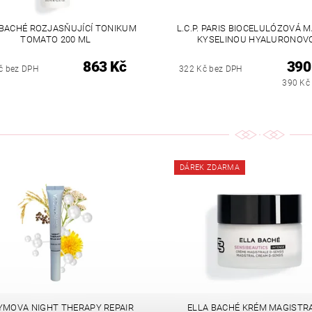
 BACHÉ ROZJASŇUJÍCÍ TONIKUM
L.C.P. PARIS BIOCELULÓZOVÁ 
TOMATO 200 ML
KYSELINOU HYALURONOV
863 Kč
390
č bez DPH
322 Kč bez DPH
390 Kč 
DÁREK ZDARMA
MOVA NIGHT THERAPY REPAIR
ELLA BACHÉ KRÉM MAGISTRA