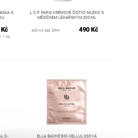
MASKA S
L.C.P. PARIS KRÉMOVÉ ČISTICÍ MLÉKO S
OU
MĚSÍČKEM LÉKAŘSKÝM 200 ML
 Kč
490 Kč
405 Kč bez DPH
/ 1 ks
L D-
ELLA BACHÉ BIO-CELLULOSOVÁ