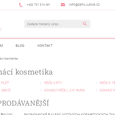
+420 731 514 401
INFO@DEPILUJEME.CZ
AM
BLOG
KONTAKT
cí kosmetika
ácí kosmetika
 PLEŤ
PÉČE O RTY
PÉČE O T
 OBOČÍ
DOMÁCÍ PÉČE L.C.P. PARIS
DOMÁCÍ P
PRODÁVANĚJŠÍ
EKONOMICKÉ BALENÍ VATOVÝCH KOSMETICKÝCH TA