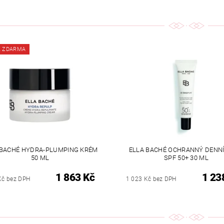
K ZDARMA
 BACHÉ HYDRA-PLUMPING KRÉM
ELLA BACHÉ OCHRANNÝ DENN
50 ML
SPF 50+ 30 ML
1 863 Kč
1 23
Kč bez DPH
1 023 Kč bez DPH