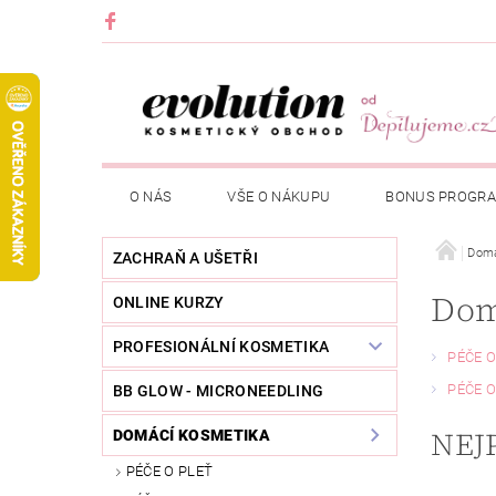
O NÁS
VŠE O NÁKUPU
BONUS PROGR
Domá
ZACHRAŇ A UŠETŘI
Dom
ONLINE KURZY
PROFESIONÁLNÍ KOSMETIKA
PÉČE O
PÉČE O
BB GLOW - MICRONEEDLING
NEJ
DOMÁCÍ KOSMETIKA
PÉČE O PLEŤ