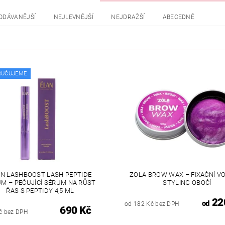
ODÁVANĚJŠÍ
NEJLEVNĚJŠÍ
NEJDRAŽŠÍ
ABECEDNĚ
RUČUJEME
AN LASHBOOST LASH PEPTIDE
ZOLA BROW WAX – FIXAČNÍ V
M – PEČUJÍCÍ SÉRUM NA RŮST
STYLING OBOČÍ
ŘAS S PEPTIDY 4,5 ML
22
od
od 182 Kč bez DPH
690 Kč
č bez DPH