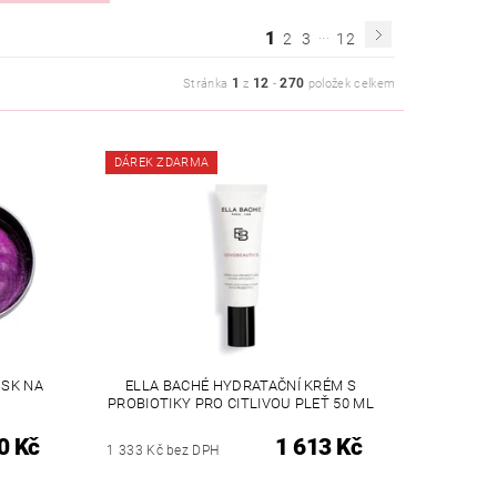
...
1
2
3
12
1
12
270
Stránka
z
-
položek celkem
DÁREK ZDARMA
OSK NA
ELLA BACHÉ HYDRATAČNÍ KRÉM S
PROBIOTIKY PRO CITLIVOU PLEŤ 50 ML
0 Kč
1 613 Kč
1 333 Kč bez DPH