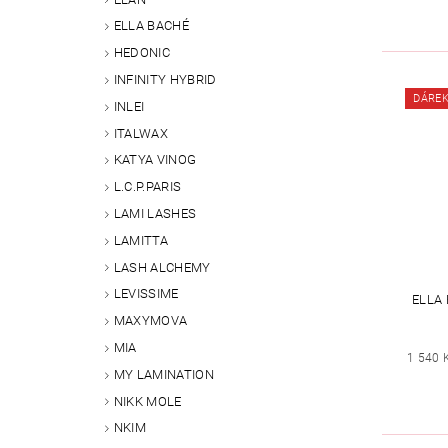
ELLA BACHÉ
HEDONIC
INFINITY HYBRID
DÁRE
INLEI
ITALWAX
KATYA VINOG
L.C.P.PARIS
LAMI LASHES
LAMITTA
LASH ALCHEMY
LEVISSIME
ELLA
MAXYMOVA
MIA
1 540 
MY LAMINATION
NIKK MOLE
NKIM