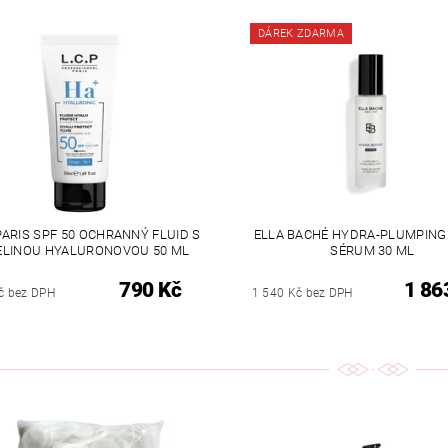
DÁREK ZDARMA
 PARIS SPF 50 OCHRANNÝ FLUID S
ELLA BACHÉ HYDRA-PLUMPING
ELINOU HYALURONOVOU 50 ML
SÉRUM 30 ML
790 Kč
1 86
č bez DPH
1 540 Kč bez DPH