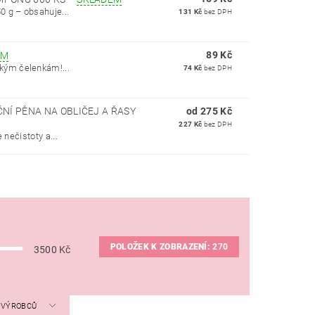
 g – obsahuje...
131 Kč
bez DPH
89 Kč
EM
kým čelenkám!...
74 Kč
bez DPH
NÍ PĚNA NA OBLIČEJ A ŘASY
od 275 Kč
227 Kč
bez DPH
 nečistoty a...
POLOŽEK K ZOBRAZENÍ:
270
3500
Kč
A VÝROBCŮ