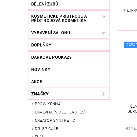
BĚLENÍ ZUBŮ
NEJPR
KOSMETICKÉ PŘÍSTROJE A
PŘÍSTROJOVÁ KOSMETIKA
VYBAVENÍ SALONU
DOPLŇKY
DOPO
DÁRKOVÉ POUKAZY
NOVINKY
AKCE
ZNAČKY
BROW XENNA
ÉL
SERU
CAREVNA (VIOLET LASHES)
CREATOR SYNTHETIC
DR. SPICULE
570 K
ÉLAN