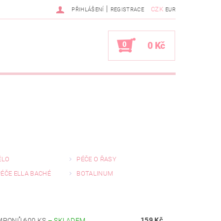
|
CZK
PŘIHLÁŠENÍ
REGISTRACE
EUR
0
0 Kč
ĚLO
PÉČE O ŘASY
ÉČE ELLA BACHÉ
BOTALINUM
159 Kč
MPONŮ 600 KS
–
SKLADEM