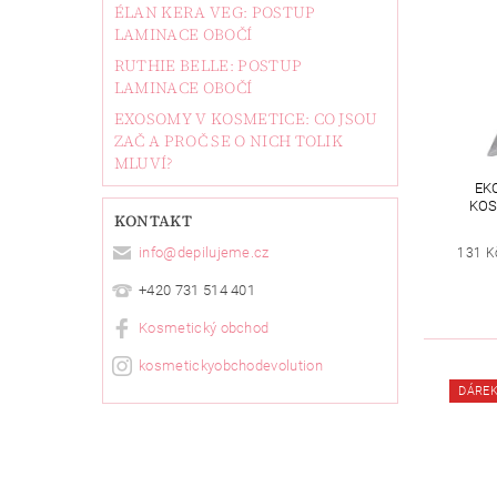
ÉLAN KERA VEG: POSTUP
LAMINACE OBOČÍ
RUTHIE BELLE: POSTUP
LAMINACE OBOČÍ
EXOSOMY V KOSMETICE: CO JSOU
ZAČ A PROČ SE O NICH TOLIK
MLUVÍ?
EK
KOS
KONTAKT
info
@
depilujeme.cz
131 K
+420 731 514 401
Kosmetický obchod
kosmetickyobchodevolution
DÁRE