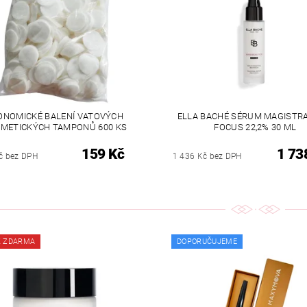
ONOMICKÉ BALENÍ VATOVÝCH
ELLA BACHÉ SÉRUM MAGISTR
METICKÝCH TAMPONŮ 600 KS
FOCUS 22,2% 30 ML
159 Kč
1 73
č bez DPH
1 436 Kč bez DPH
K ZDARMA
DOPORUČUJEME