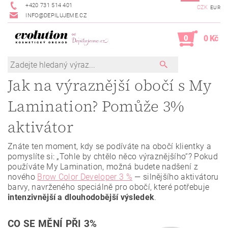
+420 731 514 401
CZK
EUR
INFO@DEPILUJEME.CZ
0
0 Kč
Jak na výraznější obočí s My
Lamination? Pomůže 3%
aktivátor
Znáte ten moment, kdy se podíváte na obočí klientky a
pomyslíte si: „Tohle by chtělo něco výraznějšího“? Pokud
používáte My Lamination, možná budete nadšení z
nového
Brow Color Developer 3 %
— silnějšího aktivátoru
barvy, navrženého speciálně pro obočí, které potřebuje
intenzivnější a dlouhodobější výsledek
.
CO SE MĚNÍ PŘI 3%