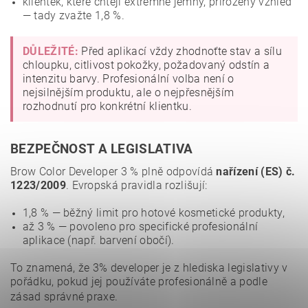
klientek, které chtějí extrémně jemný, přirozený vzhled
— tady zvažte 1,8 %.
DŮLEŽITÉ:
Před aplikací vždy zhodnoťte stav a sílu
chloupku, citlivost pokožky, požadovaný odstín a
intenzitu barvy. Profesionální volba není o
nejsilnějším produktu, ale o nejpřesnějším
rozhodnutí pro konkrétní klientku.
BEZPEČNOST A LEGISLATIVA
Brow Color Developer 3 % plně odpovídá
nařízení (ES) č.
1223/2009
. Evropská pravidla rozlišují:
1,8 % — běžný limit pro hotové kosmetické produkty,
až 3 % — povoleno pro specifické profesionální
aplikace (např. barvení obočí).
To znamená, že 3% developer je z hlediska legislativy v
pořádku, pokud jej používáte profesionálně a podle
zásad správné praxe.