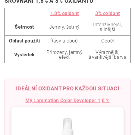
SROVNÁNÍ 1,8% A 3% OXIDANTU
1,8% oxidant
3% oxidant
Intenzivnější,
Šetrnost
Jemný, šetrný
silnější
Oblast použití
Řasy a obočí
Obočí
Přirozený, jemný
Výraznější,
Výsledek
efekt
trvanlivější barva
IDEÁLNÍ OXIDANT PRO KAŽDOU SITUACI
My Lamination Color Developer 1,8 %