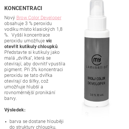
KONCENTRACI
Nový
Brow Color Developer
obsahuje 3 % peroxidu
vodíku místo klasických 1,8
%.
Vyšší koncentrace
peroxidu umožňuje
víc
otevřít kutikuly chloupků
.
Představte si kutikuly jako
malá „dvířka“, která se
otevírají, aby dovnitř vpustila
pigment. Při 3% koncentraci
peroxidu se tato dvířka
otevírají do šířky, což
umožňuje hlubší a
rovnoměrnější pronikání
barvy.
Výsledek:
barva se dostane hlouběji
do struktury chloupku,