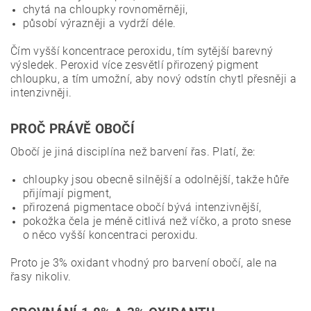
chytá na chloupky rovnoměrněji,
působí výrazněji a vydrží déle.
Čím vyšší koncentrace peroxidu, tím sytější barevný
výsledek. Peroxid více zesvětlí přirozený pigment
chloupku, a tím umožní, aby nový odstín chytl přesněji a
intenzivněji.
PROČ PRÁVĚ OBOČÍ
Obočí je jiná disciplína než barvení řas. Platí, že:
chloupky jsou obecně silnější a odolnější, takže hůře
přijímají pigment,
přirozená pigmentace obočí bývá intenzivnější,
pokožka čela je méně citlivá než víčko, a proto snese
o něco vyšší koncentraci peroxidu.
Proto je 3% oxidant vhodný pro barvení obočí, ale na
řasy nikoliv.