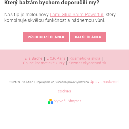
Který balzám bychom doporučili my?
Náš tip je melounový
Lami Glue Balm Powerful
, který
kombinuje skvělou funkčnost a nádhernou vůni.
PŘEDCHOZÍ ČLÁNEK
DALŠÍ ČLÁNEK
|
|
|
Ella Baché
L.C.P. Paris
Kosmetická škola
|
Online kosmetické kurzy
Kozmetickyobchod.sk
Upravit nastavení
2026 © Evolution | Depilujeme.cz, všechna práva vyhrazena
cookies
Vytvořil Shoptet