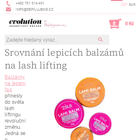
+420 731 514 401
CZK
EUR
INFO@DEPILUJEME.CZ
0
0 Kč
Srovnání lepicích balzámů
na lash lifting
Balzámy
na lepení
řas
přinesly
do světa
lash
liftingu
revoluční
změnu.
Jedná se
o