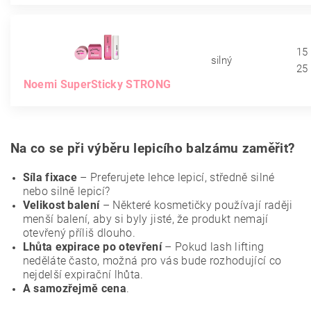
15
silný
25
Noemi SuperSticky STRONG
Na co se při výběru lepicího balzámu zaměřit?
Síla fixace
– Preferujete lehce lepicí, středně silné
nebo silně lepicí?
Velikost balení
– Některé kosmetičky používají raději
menší balení, aby si byly jisté, že produkt nemají
otevřený příliš dlouho.
Lhůta expirace po otevření
– Pokud lash lifting
neděláte často, možná pro vás bude rozhodující co
nejdelší expirační lhůta.
A samozřejmě cena
.