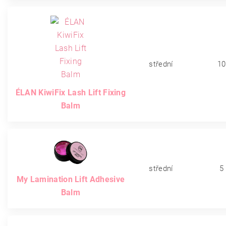
střední
10
ÉLAN KiwiFix Lash Lift Fixing
Balm
střední
5
My Lamination Lift Adhesive
Balm