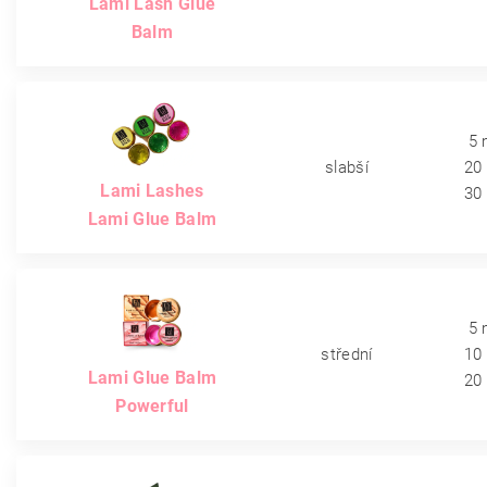
Lami Lash Glue
Balm
5 
slabší
20
Lami Lashes
30
Lami Glue Balm
5 
střední
10
Lami Glue Balm
20
Powerful