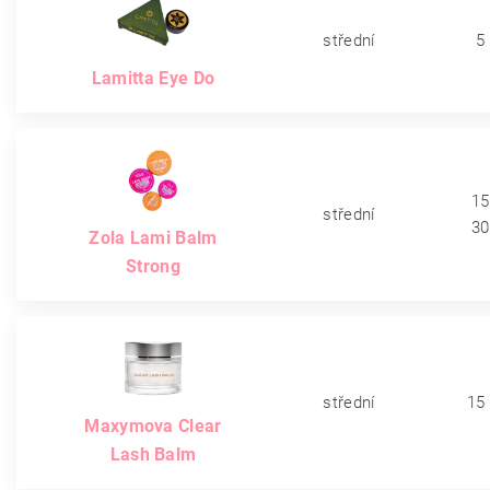
střední
5
Lamitta Eye Do
15
střední
30
Zola Lami Balm
Strong
střední
15
Maxymova Clear
Lash Balm