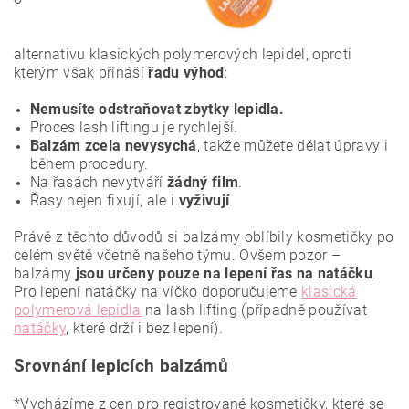
alternativu klasických polymerových lepidel, oproti
kterým však přináší
řadu výhod
:
Nemusíte odstraňovat zbytky lepidla.
Proces lash liftingu je rychlejší.
Balzám zcela nevysychá
, takže můžete dělat úpravy i
během procedury.
Na řasách nevytváří
žádný film
.
Řasy nejen fixují, ale i
vyživují
.
Právě z těchto důvodů si balzámy oblíbily kosmetičky po
celém světě včetně našeho týmu. Ovšem pozor –
balzámy
jsou určeny pouze na lepení řas na natáčku
.
Pro lepení natáčky na víčko doporučujeme
klasická
polymerová lepidla
na lash lifting (případně používat
natáčky
, které drží i bez lepení).
Srovnání lepicích balzámů
*Vycházíme z cen pro registrované kosmetičky, které se