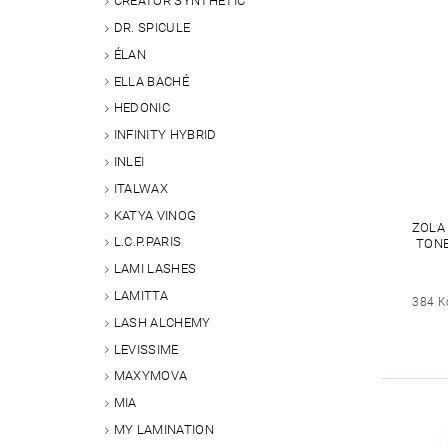
CREATOR SYNTHETIC
DR. SPICULE
ÉLAN
ELLA BACHÉ
HEDONIC
INFINITY HYBRID
INLEI
ITALWAX
KATYA VINOG
ZOLA
L.C.P.PARIS
TONE
LAMI LASHES
LAMITTA
384 K
LASH ALCHEMY
LEVISSIME
MAXYMOVA
MIA
MY LAMINATION