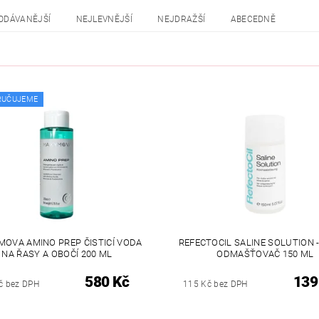
ODÁVANĚJŠÍ
NEJLEVNĚJŠÍ
NEJDRAŽŠÍ
ABECEDNĚ
RUČUJEME
OVA AMINO PREP ČISTICÍ VODA
REFECTOCIL SALINE SOLUTION 
NA ŘASY A OBOČÍ 200 ML
ODMAŠŤOVAČ 150 ML
580 Kč
139
č bez DPH
115 Kč bez DPH