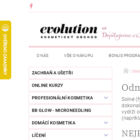
O NÁS
VŠE O NÁKUPU
BONUS PROGR
Oboč
ZACHRAŇ A UŠETŘI
Odm
ONLINE KURZY
PROFESIONÁLNÍ KOSMETIKA
Solné (f
dokonal
BB GLOW - MICRONEEDLING
vydrží o
(naprík
DOMÁCÍ KOSMETIKA
NEJ
LÍČENÍ