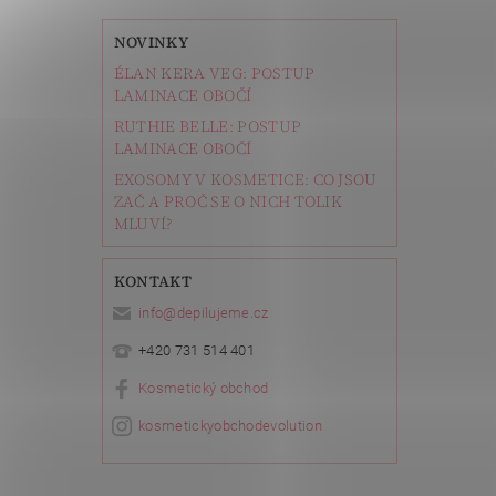
NOVINKY
ÉLAN KERA VEG: POSTUP
LAMINACE OBOČÍ
RUTHIE BELLE: POSTUP
LAMINACE OBOČÍ
EXOSOMY V KOSMETICE: CO JSOU
ZAČ A PROČ SE O NICH TOLIK
MLUVÍ?
KONTAKT
info
@
depilujeme.cz
+420 731 514 401
Kosmetický obchod
kosmetickyobchodevolution