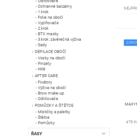
Odličovače
Ochranné balzámy
NEJPR
1.krok
Folie na obočí
Vyplňovače
2.krok
BTX masky
3.krok: závěrečná výživa
DOPO
Sady
DEPILACE OBOČÍ
Vosky na obočí
Pinzety
Nitě
AFTER CARE
Fixátory
Výživa na obočí
Brow make-up
Odličovače
MAXYM
POMŮCKY A ŠTĚTCE
Mističky a paletky
Štětce
479 K
Pomůcky
ŘASY