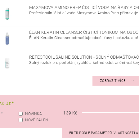
MAXYMOVA AMINO PREP ČISTICÍ VODA NA ŘASY A O
Profesionální čisticí voda Maxymova Amino Prep připravuje ř
ÉLAN KERATIN CLEANSER ČISTICÍ TONIKUM NA OBOČ
ÉLAN Keratin Cleanser odmašťuje obočí, řasy i pokožku a přis
REFECTOCIL SALINE SOLUTION - SOLNÝ ODMAŠŤOVAČ
Solný roztok pro perfektní, rychlé a šetrné odstranění veškerý
ZOBRAZIT VÍCE
SKLADĚ
139
Kč
CE
NOVINKA
NOVÉ BALENÍ
FILTR PODLE PARAMETRŮ, VLASTNOSTÍ 