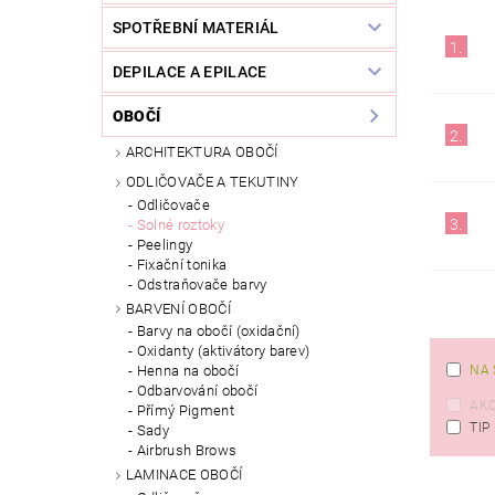
SPOTŘEBNÍ MATERIÁL
1.
DEPILACE A EPILACE
OBOČÍ
2.
ARCHITEKTURA OBOČÍ
ODLIČOVAČE A TEKUTINY
Odličovače
3.
Solné roztoky
Peelingy
Fixační tonika
Odstraňovače barvy
BARVENÍ OBOČÍ
Barvy na obočí (oxidační)
Oxidanty (aktivátory barev)
NA 
Henna na obočí
Odbarvování obočí
AK
Přímý Pigment
TIP
Sady
Airbrush Brows
LAMINACE OBOČÍ