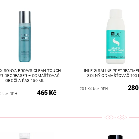
 X SONYA BROWS CLEAN TOUCH
INLEI® SALINE PRETREATME
R DEGREASER – ODMAŠŤOVAČ
SOLNÝ ODMAŠŤOVAČ 100 
OBOČÍ A ŘAS 150 ML
280
231 Kč bez DPH
465 Kč
č bez DPH