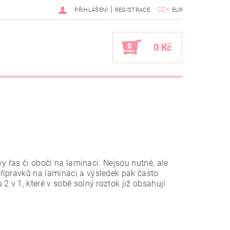
|
CZK
PŘIHLÁŠENÍ
REGISTRACE
EUR
0
0 Kč
vy řas či obočí na laminaci. Nejsou nutné, ale
řípravků na laminaci a výsledek pak často
 2 v 1, které v sobě solný roztok již obsahují