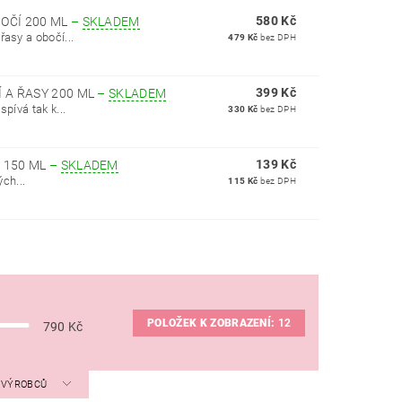
580 Kč
BOČÍ 200 ML
–
SKLADEM
asy a obočí...
479 Kč
bez DPH
399 Kč
Í A ŘASY 200 ML
–
SKLADEM
pívá tak k...
330 Kč
bez DPH
139 Kč
 150 ML
–
SKLADEM
ch...
115 Kč
bez DPH
POLOŽEK K ZOBRAZENÍ:
12
790
Kč
A VÝROBCŮ