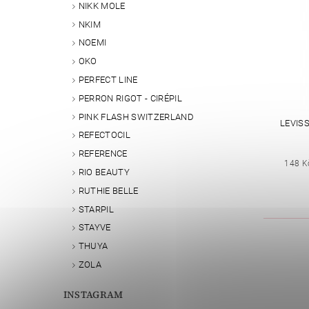
NIKK MOLE
NKIM
NOEMI
OKO
PERFECT LINE
PERRON RIGOT - CIRÉPIL
PINK FLASH SWITZERLAND
LEVIS
REFECTOCIL
REFERENCE
148 K
RIO BEAUTY
RUTHIE BELLE
STARPIL
STAYVE
THUYA
ZOLA
INSTAGRAM