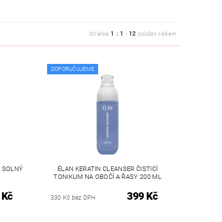
1
1
12
Stránka
z
-
položek celkem
DOPORUČUJEME
- SOLNÝ
ÉLAN KERATIN CLEANSER ČISTICÍ
TONIKUM NA OBOČÍ A ŘASY 200 ML
 Kč
399 Kč
330 Kč bez DPH