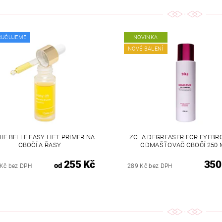
RUČUJEME
NOVINKA
NOVÉ BALENÍ
IE BELLE EASY LIFT PRIMER NA
ZOLA DEGREASER FOR EYEBR
OBOČÍ A ŘASY
ODMAŠŤOVAČ OBOČÍ 250 
255 Kč
350
od
 Kč bez DPH
289 Kč bez DPH