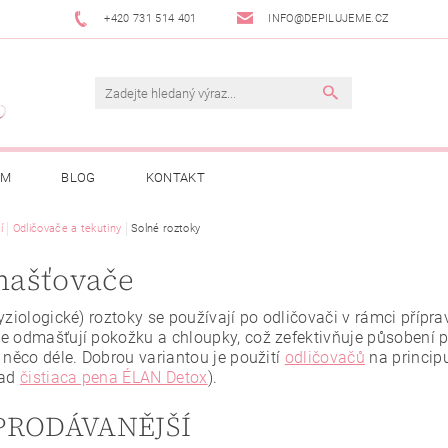
+420 731 514 401
INFO@DEPILUJEME.CZ
AM
BLOG
KONTAKT
í
Odličovače a tekutiny
Solné roztoky
ašťovače
yziologické) roztoky se používají po odličovači v rámci přípra
e odmašťují pokožku a chloupky, což zefektivňuje působení p
 něco déle. Dobrou variantou je použití
odličovačů
na principu
lad
čistiaca pena ÉLAN Detox
).
PRODÁVANĚJŠÍ