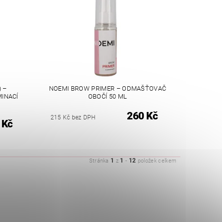
 –
NOEMI BROW PRIMER – ODMAŠŤOVAČ
INACÍ
OBOČÍ 50 ML
260 Kč
215 Kč bez DPH
 Kč
1
1
12
Stránka
z
-
položek celkem