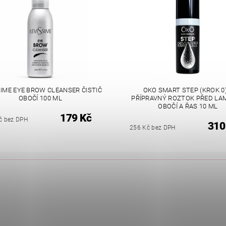
SIME EYE BROW CLEANSER ČISTIČ
OKO SMART STEP (KROK 0)
OBOČÍ 100 ML
PŘÍPRAVNÝ ROZTOK PŘED LAM
OBOČÍ A ŘAS 10 ML
179 Kč
č bez DPH
310
256 Kč bez DPH