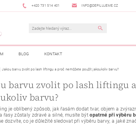
+420 731 514 401
INFO@DEPILUJEME.CZ
AM
BLOG
KONTAKT
Jakou barvu zvolit po lash liftingu a proč nemůžete použít jakoukoliv barvu?
u barvu zvolit po lash liftingu
oukoliv barvu?
ting je oblíbený způsob, jak řasám dodat tvar, objem a zvýrazn
a řasy zůstaly zdravé a silné, musíte být
opatrné při výběru 
e dozvíte, co je důležité sledovat při výběru barvy, a jaké zn