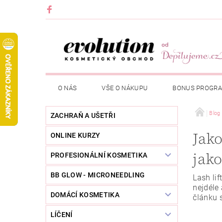
O NÁS
VŠE O NÁKUPU
BONUS PROGR
Blog
ZACHRAŇ A UŠETŘI
Jako
ONLINE KURZY
jak
PROFESIONÁLNÍ KOSMETIKA
BB GLOW - MICRONEEDLING
Lash lif
nejdéle 
DOMÁCÍ KOSMETIKA
článku s
LÍČENÍ