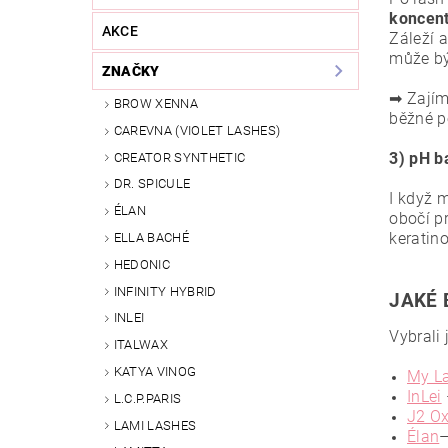
koncent
AKCE
Záleží a
může bý
ZNAČKY
➡ Zajím
BROW XENNA
běžné p
CAREVNA (VIOLET LASHES)
3) pH b
CREATOR SYNTHETIC
DR. SPICULE
I když 
ÉLAN
obočí pr
keratin
ELLA BACHÉ
HEDONIC
INFINITY HYBRID
JAKÉ 
INLEI
Vybrali 
ITALWAX
KATYA VINOG
My L
InLei
L.C.P.PARIS
J2 O
LAMI LASHES
Élan
–