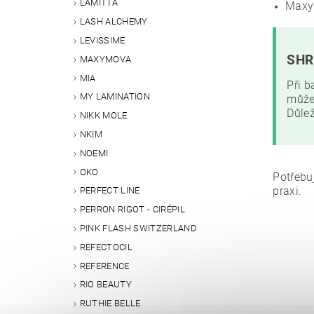
LAMITTA
Maxy
LASH ALCHEMY
LEVISSIME
SHR
MAXYMOVA
MIA
Při b
MY LAMINATION
může 
Důlež
NIKK MOLE
NKIM
NOEMI
OKO
Potřebu
praxi.
PERFECT LINE
PERRON RIGOT - CIRÉPIL
PINK FLASH SWITZERLAND
REFECTOCIL
REFERENCE
RIO BEAUTY
RUTHIE BELLE