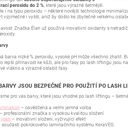
rací peroxidu do 2 %
, které jsou výrazně šetrnější.
le i na typu peroxidu – některé novější technologie minimaliz
t výjimečně i vyšší, aniž by došlo ke zbytečně velkému oslabe
avost: Značka Élan už používá inovativní oxidanty s netradič
eroxidy.
arvy
má barva nízké % peroxidu, vysoké pH může všechno zhatit. B
o lepší přilnavost ke kůži, ale pro řasy po lash liftingu jso
ové vlákno a výrazně oslabit řasy.
BARVY JSOU BEZPEČNÉ PRO POUŽITÍ PO LASH L
jsme pro vás barvy, které jsou vhodné po lash liftingu – šetrné
amination
– osvědčená a velmi jemná volba
– profesionální značka s vysokou kvalitou složení
xygen
– inovativní složení, vyživující efekt
 součástí pokrokového laminačního systému KeraVEG