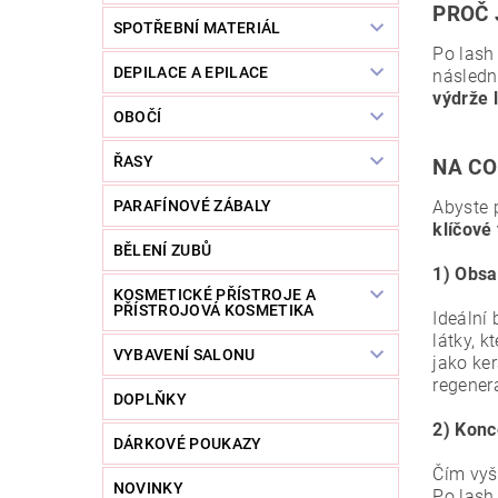
PROČ 
SPOTŘEBNÍ MATERIÁL
Po lash 
DEPILACE A EPILACE
následn
výdrže 
OBOČÍ
ŘASY
NA CO
PARAFÍNOVÉ ZÁBALY
Abyste 
klíčové 
BĚLENÍ ZUBŮ
1) Obsa
KOSMETICKÉ PŘÍSTROJE A
PŘÍSTROJOVÁ KOSMETIKA
Ideální 
látky, k
VYBAVENÍ SALONU
jako ker
regener
DOPLŇKY
2) Konc
DÁRKOVÉ POUKAZY
Čím vyšš
NOVINKY
Po lash 