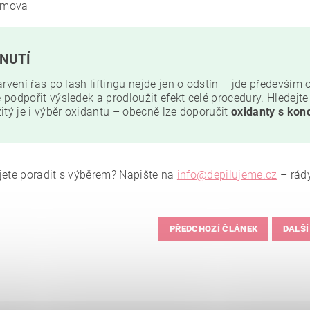
mova
NUTÍ
arvení řas po lash liftingu nejde jen o odstín – jde především 
podpořit výsledek a prodloužit efekt celé procedury. Hledejt
itý je i výběr oxidantu – obecně lze doporučit
oxidanty s kon
jete poradit s výběrem? Napište na
info@depilujeme.cz
– rády
PŘEDCHOZÍ ČLÁNEK
DALŠÍ