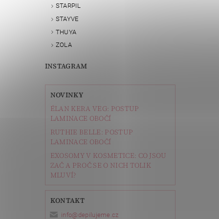
STARPIL
STAYVE
THUYA
ZOLA
INSTAGRAM
NOVINKY
ÉLAN KERA VEG: POSTUP
LAMINACE OBOČÍ
RUTHIE BELLE: POSTUP
LAMINACE OBOČÍ
EXOSOMY V KOSMETICE: CO JSOU
ZAČ A PROČ SE O NICH TOLIK
MLUVÍ?
KONTAKT
info
@
depilujeme.cz