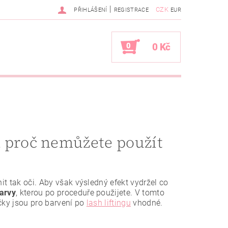
|
CZK
PŘIHLÁŠENÍ
REGISTRACE
EUR
0
0 Kč
 a proč nemůžete použít
it tak oči. Aby však výsledný efekt vydržel co
barvy
, kterou po proceduře použijete. V tomto
ačky jsou pro barvení po
lash liftingu
vhodné.