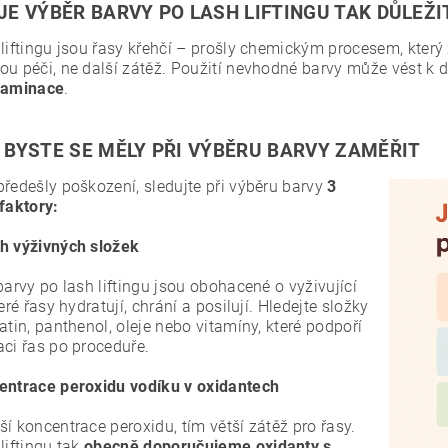
JE VÝBĚR BARVY PO LASH LIFTINGU TAK DŮLEŽI
liftingu jsou řasy křehčí – prošly chemickým procesem, který 
ou péči, ne další zátěž. Použití nevhodné barvy může vést k d
laminace
.
 BYSTE SE MĚLY PŘI VÝBĚRU BARVY ZAMĚŘIT
předešly poškození, sledujte při výběru barvy
3
faktory:
h výživných složek
barvy po lash liftingu jsou obohacené o vyživující
teré řasy hydratují, chrání a posilují. Hledejte složky
atin, panthenol, oleje nebo vitamíny, které podpoří
aci řas po proceduře.
entrace peroxidu vodíku v oxidantech
í koncentrace peroxidu, tím větší zátěž pro řasy.
liftingu tak
obecně doporučujeme oxidanty s