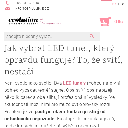
+420 731 514 401
CZK
EUR
INFO@DEPILUJEME.CZ
0
0 Kč
Jak vybrat LED tunel, který
opravdu funguje? To, že svítí,
nestačí
Není světlo jako světlo. Dva
LED tunely
mohou na první
pohled vypadat téměř stejně. Oba svítí, oba nabízejí
několik barev a oba slibují profesionální výsledky.
Ve
skutečnosti mezi nimi ale může být obrovský rozdíl.
Problém je, že
pouhým okem funkční přístroj od
nefunkčního nepoznáte
. Existuje ale několik signálů,
podle kterých se můžete při výběru orientovat.