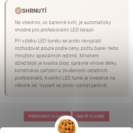
SHRNUTÍ
✓
Ne všechno, co barevně svítí, je automaticky
vhodné pro profesionální LED terapii.
Při výběru LED tunelu se proto nevyplatí
rozhodovat pouze podle ceny, počtu barev nebo
množství speciálních režimů. Mnohem
důležitější je kvalita diod, správné vlnové délky,
konstrukce zařízení a zkušenosti ostatních
profesionálů. Kvalitní LED tunel je investice na
několik let. Vyplatí se proto vybírat pečlivě.
PŘEDCHOZÍ ČLÁNEK
DALŠÍ ČLÁNEK