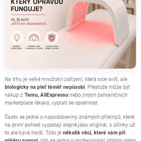
Na trhu je velké množství zařízení, která sice svítí, ale
biologicky na pleť téměř nepůsobí
. Přestože může být
nákup z
Temu, AliExpressu
nebo jiných zahraničních
marketplace lákavý, vyplatí se opatrnost.
Často se jedná o napodobeniny známých přístrojů, které
na první pohled vypadají stejně jako originál, s účinky už
to ale bývá horší. Toto je
několik věcí, které vám při
výběru napoví
, zda se jedná o profesionální přístroj nebo