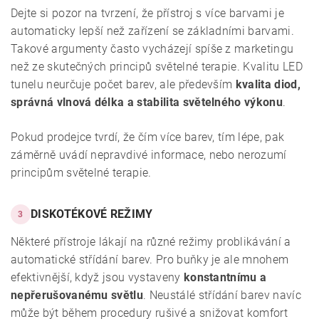
Dejte si pozor na tvrzení, že přístroj s více barvami je
automaticky lepší než zařízení se základními barvami.
Takové argumenty často vycházejí spíše z marketingu
než ze skutečných principů světelné terapie. Kvalitu LED
tunelu neurčuje počet barev, ale především
kvalita diod,
správná vlnová délka a stabilita světelného výkonu
.
Pokud prodejce tvrdí, že čím více barev, tím lépe, pak
záměrně uvádí nepravdivé informace, nebo nerozumí
principům světelné terapie.
DISKOTÉKOVÉ REŽIMY
3
Některé přístroje lákají na různé režimy problikávání a
automatické střídání barev. Pro buňky je ale mnohem
efektivnější, když jsou vystaveny
konstantnímu a
nepřerušovanému světlu
. Neustálé střídání barev navíc
může být během procedury rušivé a snižovat komfort