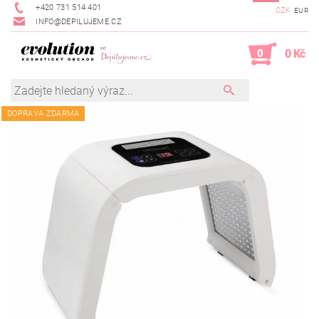
+420 731 514 401
CZK
EUR
INFO@DEPILUJEME.CZ
0
0 Kč
DOPRAVA ZDARMA