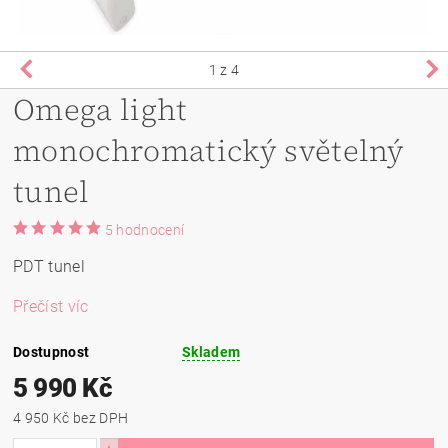
1
z 4
Omega light
monochromatický světelný
tunel
5 hodnocení
PDT tunel
Přečíst víc
Dostupnost
Skladem
5 990 Kč
4 950 Kč bez DPH