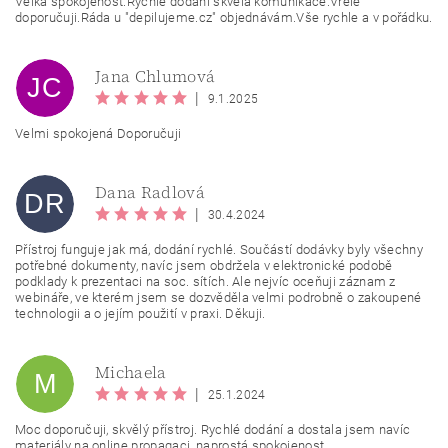
Velká spokojenost.Rychlé dodání skvělá komunikace.Vřele
doporučuji.Ráda u "depilujeme.cz" objednávám.Vše rychle a v pořádku.
Jana Chlumová
JC
|
9.1.2025
Velmi spokojená Doporučuji
Vložením hodnocení souhlasíte se
zásadami ochrany
osobních údajů
.
Dana Radlová
DR
|
30.4.2024
Přístroj funguje jak má, dodání rychlé. Součástí dodávky byly všechny
potřebné dokumenty, navíc jsem obdržela v elektronické podobě
podklady k prezentaci na soc. sítích. Ale nejvíc oceňuji záznam z
webináře, ve kterém jsem se dozvěděla velmi podrobně o zakoupené
technologii a o jejím použití v praxi. Děkuji.
Michaela
M
|
25.1.2024
Moc doporučuji, skvělý přístroj. Rychlé dodání a dostala jsem navíc
materiály na online propagaci, naprostá spokojenost.