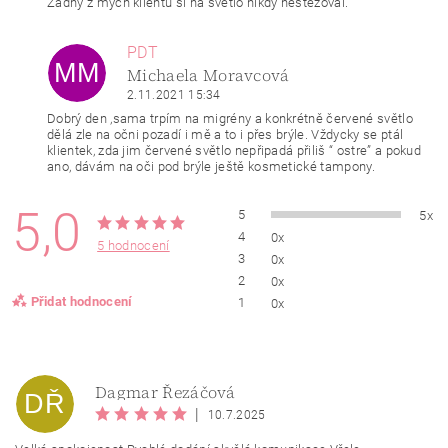
Žádný z mých klientů si na světlo nikdy nestěžoval.
PDT
MM
Michaela Moravcová
2.11.2021 15:34
Dobrý den ,sama trpím na migrény a konkrétně červené světlo
dělá zle na očni pozadí i mě a to i přes brýle. Vždycky se ptál
klientek, zda jim červené světlo nepřipadá přiliš “ ostre” a pokud
ano, dávám na oči pod brýle ještě kosmetické tampony.
5,0
5
5x
4
0x
5 hodnocení
3
0x
2
0x
Přidat hodnocení
1
0x
Dagmar Řezáčová
DŘ
|
10.7.2025