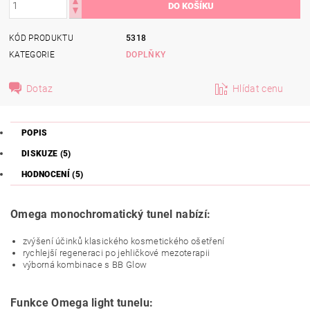
KÓD PRODUKTU
5318
KATEGORIE
DOPLŇKY
Dotaz
Hlídat cenu
POPIS
DISKUZE (5)
HODNOCENÍ (5)
Omega monochromatický tunel nabízí:
zvýšení účinků klasického kosmetického ošetření
rychlejší regeneraci po jehličkové mezoterapii
výborná kombinace s BB Glow
Funkce
Omega light tunelu: