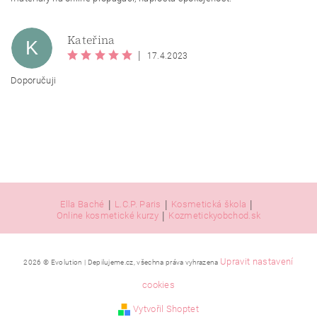
Kateřina
K
|
17.4.2023
Doporučuji
|
|
|
Ella Baché
L.C.P. Paris
Kosmetická škola
|
Online kosmetické kurzy
Kozmetickyobchod.sk
Upravit nastavení
2026 © Evolution | Depilujeme.cz, všechna práva vyhrazena
cookies
Vytvořil Shoptet