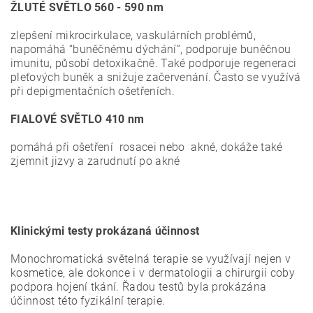
ŽLUTÉ SVĚTLO 560 - 590 nm
zlepšení mikrocirkulace, vaskulárních problémů,
napomáhá “buněčnému dýchání”, podporuje buněčnou
imunitu, působí detoxikačně. Také podporuje regeneraci
pleťových buněk a snižuje začervenání. Často se využívá
při depigmentačních ošetřeních.
FIALOVÉ SVĚTLO
410 nm
pomáhá při ošetření rosacei nebo akné, dokáže také
zjemnit jizvy a zarudnutí po akné
Klinickými testy prokázaná účinnost
Monochromatická světelná terapie se využívají nejen v
kosmetice, ale dokonce i v dermatologii a chirurgii coby
podpora hojení tkání. Řadou testů byla prokázána
účinnost této fyzikální terapie.