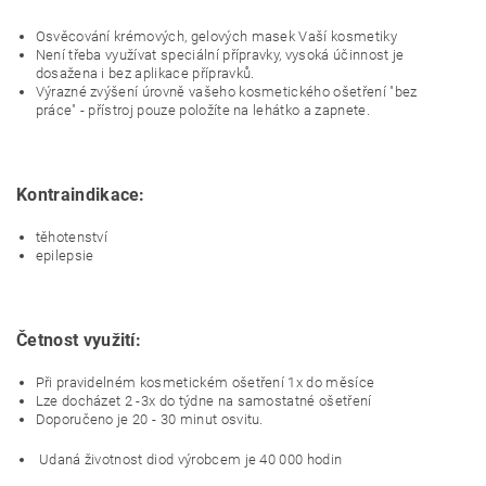
Osvěcování krémových, gelových masek Vaší kosmetiky
Není třeba využívat speciální přípravky, vysoká účinnost je
dosažena i bez aplikace přípravků.
Výrazné zvýšení úrovně vašeho kosmetického ošetření "bez
práce" - přístroj pouze položíte na lehátko a zapnete.
Kontraindikace:
těhotenství
epilepsie
Četnost využití:
Při pravidelném kosmetickém ošetření 1x do měsíce
Lze docházet 2 -3x do týdne na samostatné ošetření
Doporučeno je 20 - 30 minut osvitu.
Udaná životnost diod výrobcem je 40 000 hodin