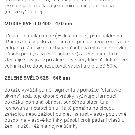
zvyšuje produkci kolagenu; mimo jiné pomáhá na
„unavený“ obličej.
MODRÉ SVĚTLO 400 - 470 nm
působí antibakteriálně ( = desinfekce ) proti bakteriím
(Porphyrins) v pokožce – ideální pro ošetření akné (acne
vulgaris). Zároveň efektivně působí na citlivou pokožku.
Působí proti „zapálené“ pokožce (začervenání), také
zlepšuje stav jizev po akné. U většiny klientů dokáže ve
velmi krátké době redukovat výskyt akné o 50-60%.
ZELENÉ SVĚLO 525 - 548 nm
dokáže vyvážit poměr pigmentu v pokožce, “stařecké
skvrny”, redukuje drobné vrásky, vyživuje stárnoucí
pokožku, pomáhá obnovit buněčnou stabilitu a
rovnováhu metabolismu. Také pomáhá na bledou,
zašedlou nebo zažloutlou pleť, na růst vlasů - pozitivně
působí na vlasové kořínky, působí proti padání vlasů u
žen i mužů. Též má hojivé účinky.