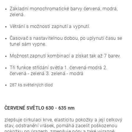
Základní monochromatické barvy červená, modrá,
zelená.
Větrání s možností zapnutí a vypnutí.
Časovač s nastavitelnou dobou, po uplynutí času se
tunel sám vypne.
Možnost zapnutí kombinací a získat tak až 7 barev.
Tři funkce střídání světla 1. červená-modrá 2.
červená - zelená 3. zelená - modrá
287 ks světelných diod
ČERVENÉ SVĚTLO 630 - 635 nm
zlepšuje cirkulaci krve, elasticitu pokožky a její celkový
stav, odstranění vrásek, pomáhá zacelit poškozenou
pokožku po úrazech, zmenšuje póry a také výrazně