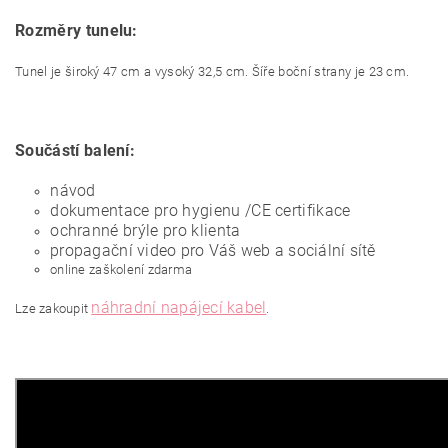
Rozměry tunelu:
Tunel je široký 47 cm a vysoký 32,5 cm. Šíře boční strany je 23 cm.
Součástí balení:
návod
dokumentace pro hygienu /CE certifikace
ochranné brýle pro klienta
propagační video pro Váš web a sociální sítě
online zaškolení zdarma
náhradní napájecí kabel
Lze zakoupit
.