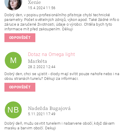
X
Xenie
15.4.2024 11:56
Dobrý den, v popisu profesionálního přístroje chybí technické
parametry. Počet světelných zdrojů, výkon apod. Také žádné info o
záruce a zaručené životnosti, údaje o výrobci. Chtěla bych tyto
informace mít před zakoupením. Děkuji
ODPOVĚDĚT
Dotaz na Omega light
M
Markéta
28.2.2022 12:44
Dobrý den, chci se ujistit - diody mají svítit pouze nahoře nebo i na
obou stranách tunelu? Děkuji za informaci.
ODPOVĚDĚT
Nadežda Bugajová
NB
5.11.2021 17:49
Dobrý deň, mužu osvitit tunelem i nabarvene obočí, když dávam
masku a barvim obočí. Dekuji