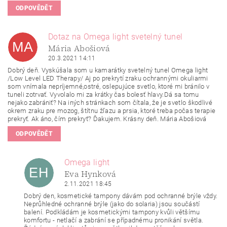
ODPOVĚDĚT
Dotaz na Omega light svetelný tunel
MA
Mária Abošiová
20.3.2021 14:11
Dobrý deň. Vyskúšala som u kamarátky svetelný tunel Omega light
/Low Level LED Therapy/ Aj po prekrytí zraku ochrannými okuliarmi
som vnímala nepríjemné,ostré, oslepujúce svetlo, ktoré mi bránilo v
tuneli zotrvať. Vyvolalo mi za krátky čas bolesť hlavy.Dá sa tomu
nejako zabrániť? Na iných stránkach som čítala, že je svetlo škodlivé
okrem zraku pre mozog, štítnu žľazu a prsia, ktoré treba počas terapie
prekryť. Ak áno, čím prekryť? Ďakujem. Krásny deň. Mária Abošiová
ODPOVĚDĚT
Omega light
EH
Eva Hynková
2.11.2021 18:45
Dobrý den, kosmetické tampony dávám pod ochranné brýle vždy.
Neprůhledné ochranné brýle (jako do solaria) jsou součástí
balení. Podkládám je kosmetickými tampony kvůli většímu
komfortu - netlačí a zabrání se případnému pronikání světla.