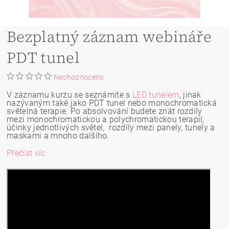
Bezplatný záznam webináře
PDT tunel
Neohodnoceno
V záznamu kurzu se seznámíte s
LED tunelem
, jinak
nazývaným také jako PDT tunel nebo monochromatická
světelná terapie. Po absolvování budete znát rozdíly
mezi monochromatickou a polychromatickou terapií,
účinky jednotlivých světel, rozdíly mezi panely, tunely a
maskami a mnoho dalšího.
Přečíst víc