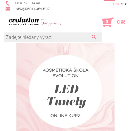
+420 731 514 401
CZK
EUR
INFO@DEPILUJEME.CZ
0
0 Kč