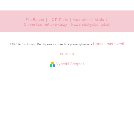
|
|
|
Ella Baché
L.C.P. Paris
Kosmetická škola
|
Online kosmetické kurzy
Kozmetickyobchod.sk
Upravit nastavení
2026 © Evolution | Depilujeme.cz, všechna práva vyhrazena
cookies
Vložením hodnocení souhlasíte se
zásadami ochrany
Vytvořil Shoptet
osobních údajů
.