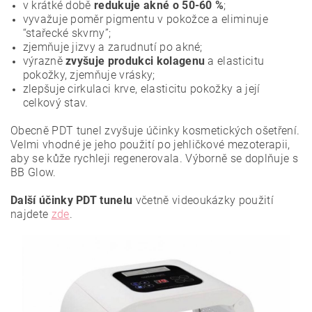
v krátké době
redukuje akné o 50-60 %
;
vyvažuje poměr pigmentu v pokožce a eliminuje
“stařecké skvrny”;
zjemňuje jizvy a zarudnutí po akné;
výrazně
zvyšuje produkci kolagenu
a elasticitu
pokožky, zjemňuje vrásky;
zlepšuje cirkulaci krve, elasticitu pokožky a její
celkový stav.
Obecně PDT tunel zvyšuje účinky kosmetických ošetření.
Velmi vhodné je jeho použití po jehličkové mezoterapii,
aby se kůže rychleji regenerovala. Výborně se doplňuje s
BB Glow.
Další účinky PDT tunelu
včetně videoukázky použití
najdete
zde
.