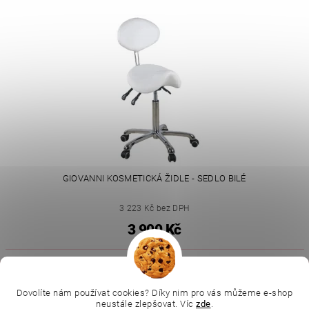
GIOVANNI KOSMETICKÁ ŽIDLE - SEDLO BILÉ
3 223 Kč bez DPH
3 900 Kč
|
|
|
Ella Baché
L.C.P. Paris
Kosmetická škola
|
Dovolíte nám používat cookies? Díky nim pro vás můžeme e-shop
Online kosmetické kurzy
Kozmetickyobchod.sk
neustále zlepšovat. Víc
zde
.