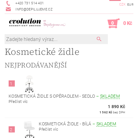
+420 731 514 401
CZK
EUR
INFO@DEPILUJEME.CZ
0
0 Kč
Kosmetické židle
NEJPRODÁVANĚJŠÍ
1.
KOSMETICKÁ ŽIDLE S OPĚRADLEM - SEDLO
–
SKLADEM
Přečíst víc
1 890 Kč
1 562 Kč
bez DPH
KOSMETICKÁ ŽIDLE - BÍLÁ
–
SKLADEM
Přečíst víc
2.