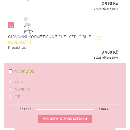
2 990 Kč
2 471 Kč
bez DPH
3.
GIOVANNI KOSMETICKÁ ŽIDLE - SEDLO BILÉ
–
NA
OBJEDNÁNÍ
Přečíst víc
3 900 Kč
3 223 Kč
bez DPH
NA SKLADĚ
AKCE
NOVINKA
TIP
1890
Kč
3900
Kč
POLOŽEK K ZOBRAZENÍ:
3