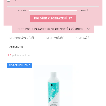
TIP
127
Kč
510
Kč
POLOŽEK K ZOBRAZENÍ:
17
FILTR PODLE PARAMETRŮ, VLASTNOSTÍ A VÝROBCŮ
NEJPRODÁVANĚJŠÍ
NEJLEVNĚJŠÍ
NEJDRAŽŠÍ
ABECEDNĚ
17
položek celkem
DOPORUČUJEME