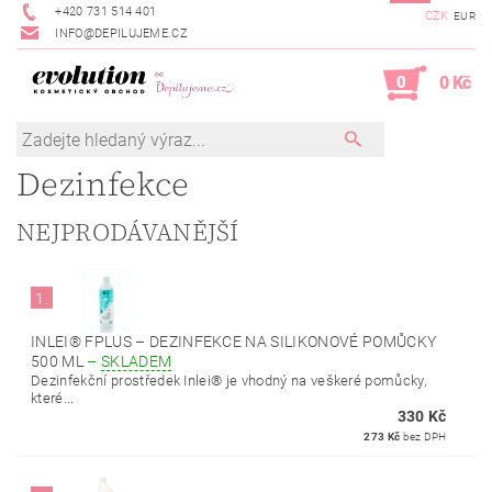
+420 731 514 401
CZK
EUR
INFO@DEPILUJEME.CZ
0
0 Kč
Dezinfekce
NEJPRODÁVANĚJŠÍ
1.
INLEI® FPLUS – DEZINFEKCE NA SILIKONOVÉ POMŮCKY
500 ML
–
SKLADEM
Dezinfekční prostředek Inlei® je vhodný na veškeré pomůcky,
které...
330 Kč
273 Kč
bez DPH