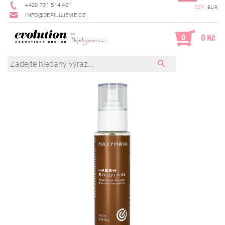
+420 731 514 401
CZK
EUR
INFO@DEPILUJEME.CZ
0
0 Kč