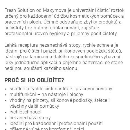
Fresh Solution od Maxymova je univerzální čisticí roztok
určený pro každodenní údržbu kosmetických pomůcek a
pracovních ploch. Účinně odstraňuje zbytky produktů a
nečistoty bez nutnosti oplachování, zajišťuje
profesionální úroveň hygieny a příjemný pocit čistoty.
Lehká receptura nezanechává stopy, rychle schne a je
ideální pro čištění pinzet, silikonových podložek, štětců,
nástrojů na laminaci a dalšího kosmetického vybavení.
Díky jednoduché aplikaci a příjemné parfemaci se stane
nedílnou součástí každého salonu.
PROČ SI HO OBLÍBÍTE?
snadno a rychle čistí nástroje i pracovní povrchy
multifunkční – na nástroje i plochy
vhodný na pinzety, silikonové podložky, štětce i
všechny další pomůcky
rychleschnoucí
nezanechává stopy
ideální pro každodenní profesionální použití
příjemná vůně pro komfort při práci