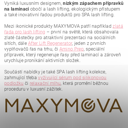
Vyniká luxusním designem,
nízkým zápachem přípravků
na laminaci
obočí a lash lifting, ekologickým přístupem
a také inovativní řadou produktů pro SPA lash lifting.
Mezi ikonické produkty MAXYMOVA patří například
zlatá
řada pro lash lifting
– první na světě, která obsahovala
zlaté částečky pro atraktivní prezentaci na sociálních
sítích, dále
After Lift Regenerator
, jeden z prvních
vyplňovačů řas na trhu, či
Amino Prep
, speciální
přípravek, který regeneruje řasy před laminací a zároveň
urychluje pronikání aktivních složek.
Vložením hodnocení souhlasíte se
zásadami ochrany
osobních údajů
.
Součástí nabídky je také SPA lash lifting kolekce,
zahrnující třeba
vyživující sérum pod silikonovou
podložku
či
relaxační mlhu
, která promění běžnou
proceduru v luxusní zážitek.