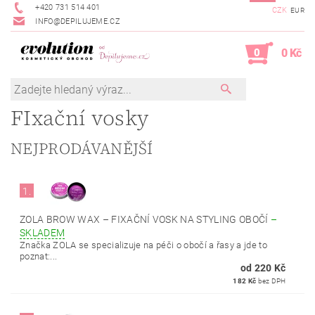
+420 731 514 401
CZK
EUR
INFO@DEPILUJEME.CZ
0
0 Kč
FIxační vosky
NEJPRODÁVANĚJŠÍ
1.
ZOLA BROW WAX – FIXAČNÍ VOSK NA STYLING OBOČÍ
–
SKLADEM
Značka ZOLA se specializuje na péči o obočí a řasy a jde to
poznat:...
od 220 Kč
182 Kč
bez DPH