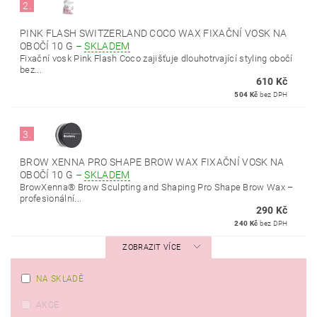
2.
PINK FLASH SWITZERLAND COCO WAX FIXAČNÍ VOSK NA
OBOČÍ 10 G
–
SKLADEM
Fixační vosk Pink Flash Coco zajišťuje dlouhotrvající styling obočí
bez...
610 Kč
504 Kč
bez DPH
3.
BROW XENNA PRO SHAPE BROW WAX FIXAČNÍ VOSK NA
OBOČÍ 10 G
–
SKLADEM
BrowXenna® Brow Sculpting and Shaping Pro Shape Brow Wax –
profesionální...
290 Kč
240 Kč
bez DPH
ZOBRAZIT VÍCE
NA SKLADĚ
AKCE