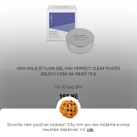
NIKK MOLE STYLING GEL WAX PERFECT CLEAR FIXAČNÍ
GELOVÝ VOSK NA OBOČÍ 15 G
161 Kč bez DPH
195 Kč
|
|
|
Ella Baché
L.C.P. Paris
Kosmetická škola
|
Online kosmetické kurzy
Kozmetickyobchod.sk
Dovolíte nám používat cookies? Díky nim pro vás můžeme e-shop
neustále zlepšovat. Víc
zde
.