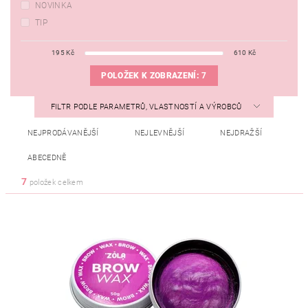
NOVINKA
TIP
195
Kč
610
Kč
POLOŽEK K ZOBRAZENÍ:
7
FILTR PODLE PARAMETRŮ, VLASTNOSTÍ A VÝROBCŮ
NEJPRODÁVANĚJŠÍ
NEJLEVNĚJŠÍ
NEJDRAŽŠÍ
ABECEDNĚ
7
položek celkem