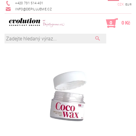
+420 731 514 401
CZK
EUR
INFO@DEPILUJEME.CZ
0
0 Kč