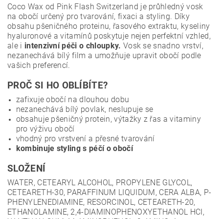
Coco Wax od Pink Flash Switzerland je průhledný vosk
na obočí určený pro tvarování, fixaci a styling. Díky
obsahu pšeničného proteinu, řasového extraktu, kyseliny
hyaluronové a vitamínů poskytuje nejen perfektní vzhled,
ale i
intenzivní péči o chloupky.
Vosk se snadno vrství,
nezanechává bílý film a umožňuje upravit obočí podle
vašich preferencí.
PROČ SI HO OBLÍBÍTE?
zafixuje obočí na dlouhou dobu
nezanechává bílý povlak, neslupuje se
obsahuje pšeničný protein, výtažky z řas a vitaminy
pro výživu obočí
vhodný pro vrstvení a přesné tvarování
kombinuje styling s péčí o obočí
SLOŽENÍ
WATER, CETEARYL ALCOHOL, PROPYLENE GLYCOL,
CETEARETH-30, PARAFFINUM LIQUIDUM, CERA ALBA, P-
PHENYLENEDIAMINE, RESORCINOL, CETEARETH-20,
ETHANOLAMINE, 2,4-DIAMINOPHENOXYETHANOL HCI,