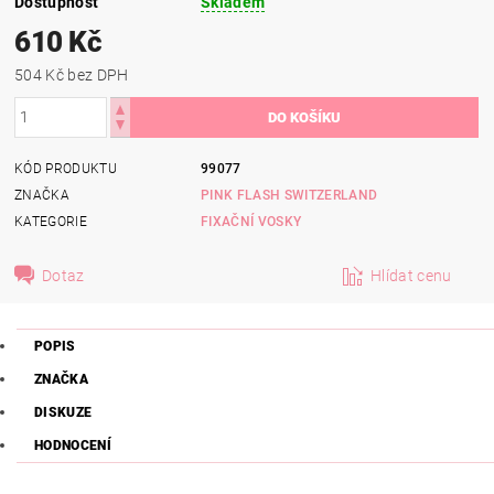
Dostupnost
Skladem
610 Kč
504 Kč bez DPH
KÓD PRODUKTU
99077
ZNAČKA
PINK FLASH SWITZERLAND
KATEGORIE
FIXAČNÍ VOSKY
Dotaz
Hlídat cenu
POPIS
ZNAČKA
DISKUZE
HODNOCENÍ