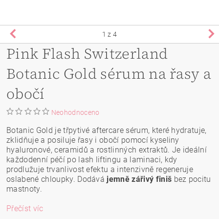
1
z 4
Pink Flash Switzerland
Botanic Gold sérum na řasy a
obočí
Neohodnoceno
Botanic Gold je třpytivé aftercare sérum, které hydratuje,
zklidňuje a posiluje řasy i obočí pomocí kyseliny
hyaluronové, ceramidů a rostlinných extraktů. Je ideální
každodenní péčí po lash liftingu a laminaci, kdy
prodlužuje trvanlivost efektu a intenzivně regeneruje
oslabené chloupky. Dodává
jemně zářivý finiš
bez pocitu
mastnoty.
Přečíst víc