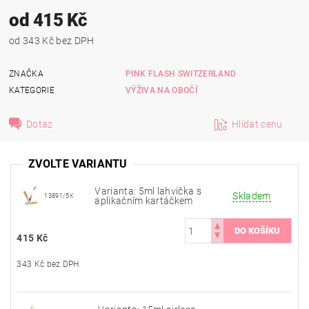
od 415 Kč
od 343 Kč bez DPH
ZNAČKA
PINK FLASH SWITZERLAND
KATEGORIE
VÝŽIVA NA OBOČÍ
Dotaz
Hlídat cenu
ZVOLTE VARIANTU
Varianta: 5ml lahvička s
Skladem
13891/5K
aplikačním kartáčkem
415 Kč
343 Kč bez DPH