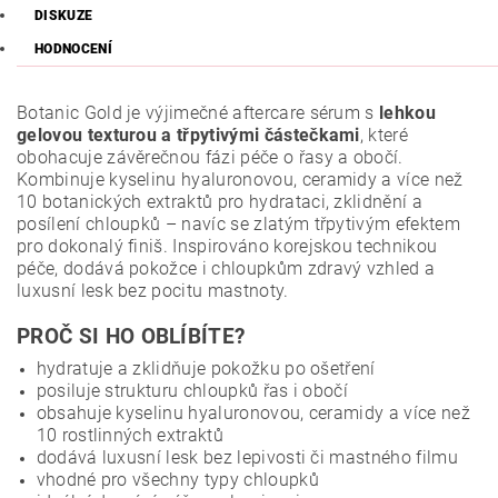
DISKUZE
HODNOCENÍ
Botanic Gold je výjimečné aftercare sérum s
lehkou
gelovou texturou a třpytivými částečkami
, které
obohacuje závěrečnou fázi péče o řasy a obočí.
Kombinuje kyselinu hyaluronovou, ceramidy a více než
10 botanických extraktů pro hydrataci, zklidnění a
posílení chloupků – navíc se zlatým třpytivým efektem
pro dokonalý finiš. Inspirováno korejskou technikou
péče, dodává pokožce i chloupkům zdravý vzhled a
luxusní lesk bez pocitu mastnoty.
PROČ SI HO OBLÍBÍTE?
hydratuje a zklidňuje pokožku po ošetření
posiluje strukturu chloupků řas i obočí
obsahuje kyselinu hyaluronovou, ceramidy a více než
10 rostlinných extraktů
dodává luxusní lesk bez lepivosti či mastného filmu
vhodné pro všechny typy chloupků