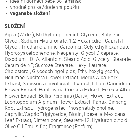
ideální domácí péče po laminaci
vhodné pro každodenní použití
veganské složení
SLOŽENÍ
Aqua (Water), Methylpropanediol, Glycerin, Butylene
Glycol, Sodium Hyaluronate, 1,2-Hexanediol, Caprylyl
Glycol, Triethanolamine, Carbomer, Cetylethylhexanoate,
Hydroxyacetophenone, Neopentyl Glycol Dicaprate,
Disodium EDTA, Allantoin, Stearic Acid, Glyceryl Stearate,
Ceramide NP, Sucrose Stearate, Hexyl Laurate,
Cholesterol, Glycosphingolipids, Ethylhexylglycerin,
Nelumbo Nucifera Flower Extract, Morus Alba Bark
Extract, Saussurea Involucrata Extract, Lilium Candidum
Flower Extract, Houttuynia Cordata Extract, Freesia Alba
Flower Extract, Bellis Perennis (Daisy) Flower Extract,
Leontopodium Alpinum Flower Extract, Panax Ginseng
Root Extract, Hydrogenated Phosphatidylcholine,
Caprylic/Capric Triglyceride, Biotin, Loeselia Mexicana
Leaf Extract, Dimethicone, Steareth-12, Hyaluronic Acid,
Olive Oil Emulsifier, Fragrance (Parfum)