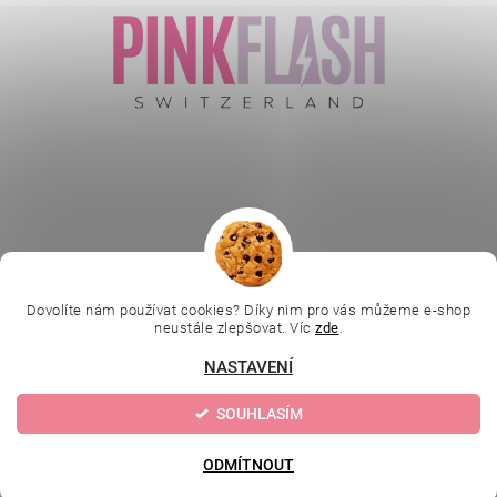
Vložením hodnocení souhlasíte se
zásadami ochrany
osobních údajů
.
|
|
|
Ella Baché
L.C.P. Paris
Kosmetická škola
|
Dovolíte nám používat cookies? Díky nim pro vás můžeme e-shop
Online kosmetické kurzy
Kozmetickyobchod.sk
neustále zlepšovat. Víc
zde
.
NASTAVENÍ
Upravit nastavení
2026 © Evolution | Depilujeme.cz, všechna práva vyhrazena
SOUHLASÍM
cookies
Vytvořil Shoptet
ODMÍTNOUT