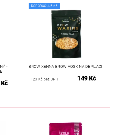
DOPORUČUJEME
NÝ -
BROW XENNA BROW VOSK NA DEPILACI
E
149 Kč
123 Kč bez DPH
 Kč