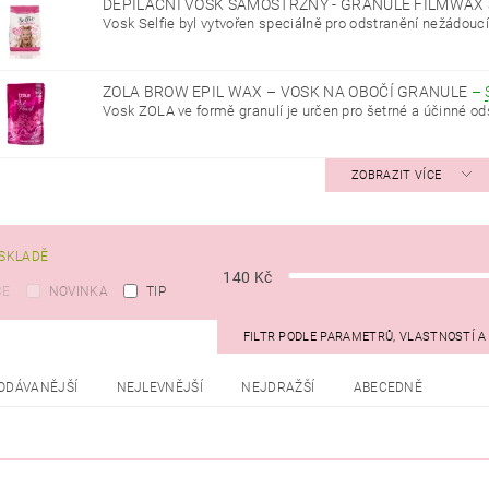
DEPILAČNÍ VOSK SAMOSTRŽNÝ - GRANULE FILMWAX 
Vosk Selfie byl vytvořen speciálně pro odstranění nežádoucí
ZOLA BROW EPIL WAX – VOSK NA OBOČÍ GRANULE
–
Vosk ZOLA ve formě granulí je určen pro šetrné a účinné ods
ZOBRAZIT VÍCE
SKLADĚ
140
Kč
CE
NOVINKA
TIP
FILTR PODLE PARAMETRŮ, VLASTNOSTÍ 
ODÁVANĚJŠÍ
NEJLEVNĚJŠÍ
NEJDRAŽŠÍ
ABECEDNĚ