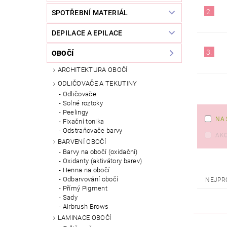
2.
SPOTŘEBNÍ MATERIÁL
DEPILACE A EPILACE
3.
OBOČÍ
ARCHITEKTURA OBOČÍ
ODLIČOVAČE A TEKUTINY
Odličovače
Solné roztoky
Peelingy
NA 
Fixační tonika
Odstraňovače barvy
AK
BARVENÍ OBOČÍ
Barvy na obočí (oxidační)
Oxidanty (aktivátory barev)
Henna na obočí
Odbarvování obočí
NEJPR
Přímý Pigment
Sady
Airbrush Brows
LAMINACE OBOČÍ