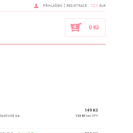
|
CZK
PŘIHLÁŠENÍ
REGISTRACE
EUR
0
0 Kč
149 Kč
asticitě se...
123 Kč
bez DPH