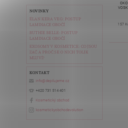
OKO
VOSK 
NOVINKY
ÉLAN KERA VEG: POSTUP
LAMINACE OBOČÍ
157 K
RUTHIE BELLE: POSTUP
LAMINACE OBOČÍ
EXOSOMY V KOSMETICE: CO JSOU
ZAČ A PROČ SE O NICH TOLIK
MLUVÍ?
KONTAKT
info
@
depilujeme.cz
+420 731 514 401
Kosmetický obchod
kosmetickyobchodevolution