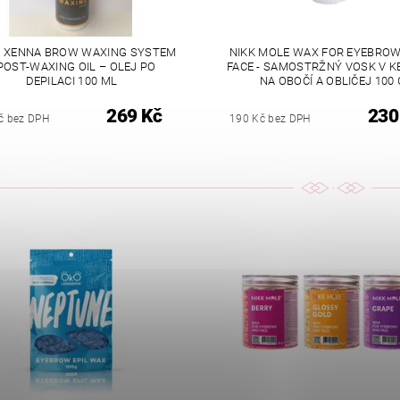
 XENNA BROW WAXING SYSTEM
NIKK MOLE WAX FOR EYEBRO
POST-WAXING OIL – OLEJ PO
FACE - SAMOSTRŽNÝ VOSK V K
DEPILACI 100 ML
NA OBOČÍ A OBLIČEJ 100 
269 Kč
230
č bez DPH
190 Kč bez DPH