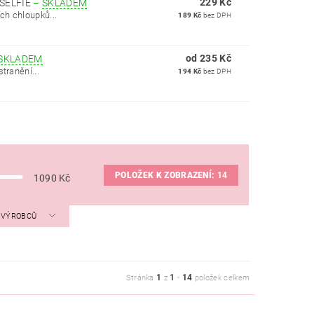
229 Kč
SELFIE
–
SKLADEM
ch chloupků...
189 Kč
bez DPH
od 235 Kč
SKLADEM
tranění...
194 Kč
bez DPH
POLOŽEK K ZOBRAZENÍ:
14
1090
Kč
A VÝROBCŮ
1
1
14
Stránka
z
-
položek celkem