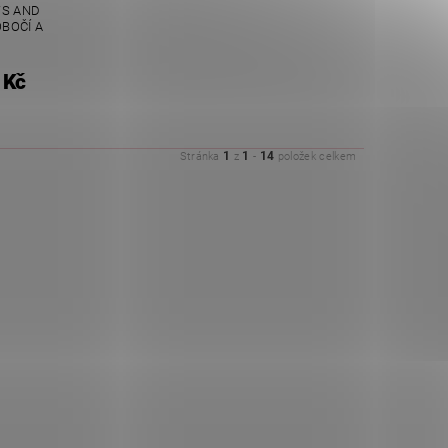
WS AND
OBOČÍ A
 Kč
1
1
14
Stránka
z
-
položek celkem