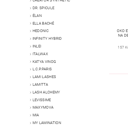
CREATOR SYNTHETIC
DR. SPICULE
ÉLAN
ELLA BACHÉ
OKO E
HEDONIC
NA DE
INFINITY HYBRID
INLEI
157 K
ITALWAX
KATYA VINOG
L.C.P.PARIS
LAMI LASHES
LAMITTA
LASH ALCHEMY
LEVISSIME
MAXYMOVA
MIA
MY LAMINATION