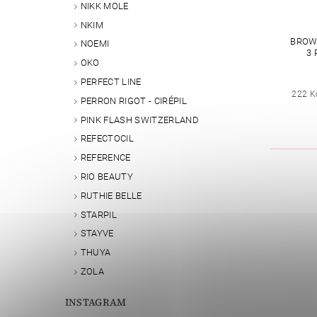
NIKK MOLE
NKIM
BROW
NOEMI
3 
OKO
PERFECT LINE
222 K
PERRON RIGOT - CIRÉPIL
PINK FLASH SWITZERLAND
REFECTOCIL
REFERENCE
RIO BEAUTY
RUTHIE BELLE
STARPIL
STAYVE
THUYA
ZOLA
INSTAGRAM