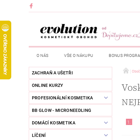
O NÁS
VŠE O NÁKUPU
BONUS PROGR
Oboč
ZACHRAŇ A UŠETŘI
Vosk
ONLINE KURZY
PROFESIONÁLNÍ KOSMETIKA
NEJ
BB GLOW - MICRONEEDLING
1.
DOMÁCÍ KOSMETIKA
LÍČENÍ