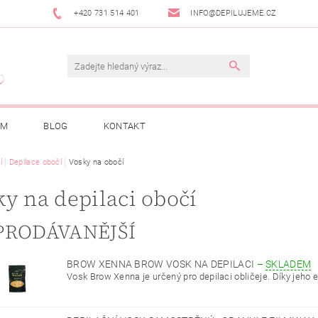
+420 731 514 401
INFO@DEPILUJEME.CZ
AM
BLOG
KONTAKT
í
Depilace obočí
Vosky na obočí
y na depilaci obočí
PRODÁVANĚJŠÍ
BROW XENNA BROW VOSK NA DEPILACI
–
SKLADEM
Vosk Brow Xenna je určený pro depilaci obličeje. Díky jeho el