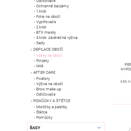
Odličovače
Ochranné balzámy
1.krok
Folie na obočí
Vyplňovače
2.krok
BTX masky
3.krok: závěrečná výživa
Sady
DEPILACE OBOČÍ
Vosky na obočí
Pinzety
PER
Nitě
HYPO
AFTER CARE
Fixátory
686 K
Výživa na obočí
Brow make-up
Odličovače
POMŮCKY A ŠTĚTCE
Mističky a paletky
Štětce
Pomůcky
ŘASY