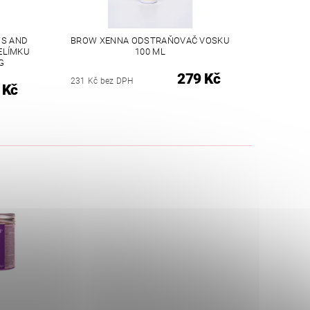
WS AND
BROW XENNA ODSTRAŇOVAČ VOSKU
ELÍMKU
100 ML
G
279 Kč
231 Kč bez DPH
 Kč