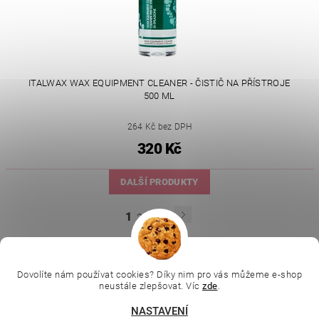
ITALWAX WAX EQUIPMENT CLEANER - ČISTIČ NA PŘÍSTROJE
500 ML
264 Kč bez DPH
320 Kč
DALŠÍ PRODUKTY
1
2
3
4
|
|
|
Ella Baché
L.C.P. Paris
Kosmetická škola
|
Online kosmetické kurzy
Kozmetickyobchod.sk
Dovolíte nám používat cookies? Díky nim pro vás můžeme e-shop
neustále zlepšovat. Víc
zde
.
NASTAVENÍ