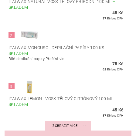
ITALWAX NATURAL VOSK TĚLOVÝ PŘÍRODNÍ 100 ML
–
SKLADEM
45 Kč
37 Kč
bez DPH
2.
ITALWAX MONOUSO - DEPILAČNÍ PAPÍRY 100 KS
–
SKLADEM
Bílé depilační papíry Přečíst víc
75 Kč
62 Kč
bez DPH
3.
ITALWAX LEMON - VOSK TĚLOVÝ CITRÓNOVÝ 100 ML
–
SKLADEM
45 Kč
37 Kč
bez DPH
ZOBRAZIT VÍCE