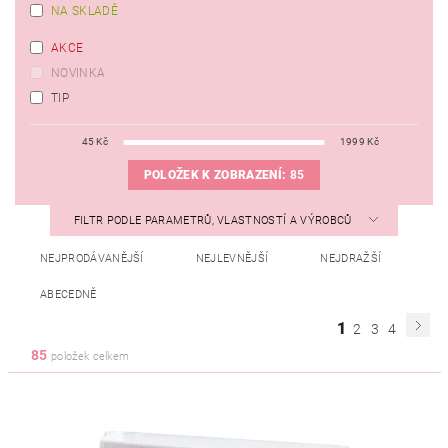
NA SKLADĚ
AKCE
NOVINKA
TIP
45
Kč
1999
Kč
POLOŽEK K ZOBRAZENÍ:
85
FILTR PODLE PARAMETRŮ, VLASTNOSTÍ A VÝROBCŮ
NEJPRODÁVANĚJŠÍ
NEJLEVNĚJŠÍ
NEJDRAŽŠÍ
ABECEDNĚ
1
2
3
4
85
položek celkem