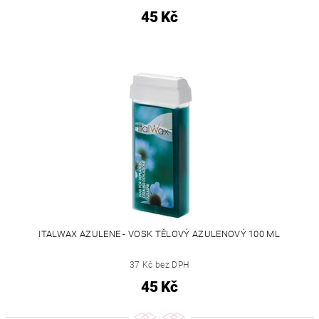
45 Kč
ITALWAX AZULENE - VOSK TĚLOVÝ AZULENOVÝ 100 ML
37 Kč bez DPH
45 Kč