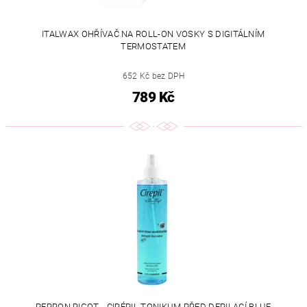
ITALWAX OHŘÍVAČ NA ROLL-ON VOSKY S DIGITÁLNÍM
TERMOSTATEM
652 Kč bez DPH
789 Kč
PERRON RIGOT - CIRÉPIL TONIKUM PŘED DEPILACÍ BLUE