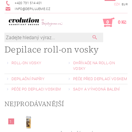
+420 731 514 401
CZK
EUR
INFO@DEPILUJEME.CZ
0
0 Kč
Depilace roll-on vosky
ROLL-ON VOSKY
OHŘÍVAČE NA ROLL-ON
VOSKY
DEPILAČNÍ PAPÍRY
PÉČE PŘED DEPILACÍ VOSKEM
PÉČE PO DEPILACI VOSKEM
SADY A VÝHODNÁ BALENÍ
NEJPRODÁVANĚJŠÍ
1.