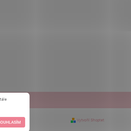
tále
obchod.sk
Vytvořil Shoptet
SOUHLASÍM