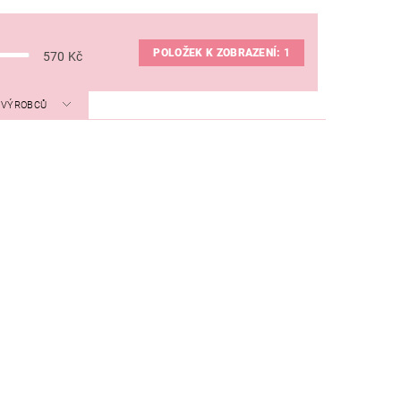
POLOŽEK K ZOBRAZENÍ:
1
570
Kč
A VÝROBCŮ