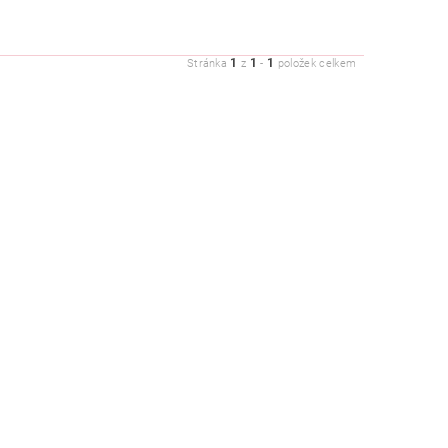
1
1
1
Stránka
z
-
položek celkem