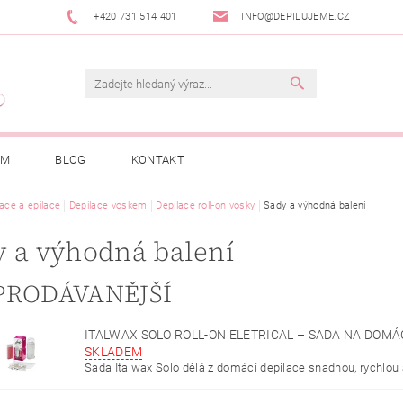
+420 731 514 401
INFO@DEPILUJEME.CZ
AM
BLOG
KONTAKT
lace a epilace
Depilace voskem
Depilace roll-on vosky
Sady a výhodná balení
y a výhodná balení
PRODÁVANĚJŠÍ
ITALWAX SOLO ROLL-ON ELETRICAL – SADA NA DOMÁ
SKLADEM
Sada Italwax Solo dělá z domácí depilace snadnou, rychlou a 