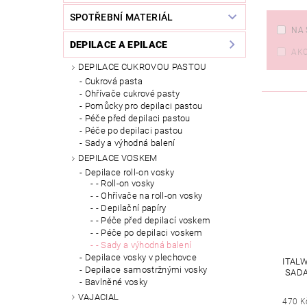
SPOTŘEBNÍ MATERIÁL
NA 
DEPILACE A EPILACE
AK
DEPILACE CUKROVOU PASTOU
Cukrová pasta
Ohřívače cukrové pasty
Pomůcky pro depilaci pastou
Péče před depilaci pastou
Péče po depilaci pastou
Sady a výhodná balení
DEPILACE VOSKEM
Depilace roll-on vosky
- Roll-on vosky
- Ohřívače na roll-on vosky
- Depilační papíry
- Péče před depilací voskem
- Péče po depilaci voskem
- Sady a výhodná balení
Depilace vosky v plechovce
ITAL
Depilace samostržnými vosky
SADA
Bavlněné vosky
VAJACIAL
470 K