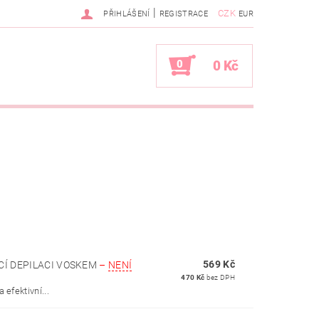
|
CZK
PŘIHLÁŠENÍ
REGISTRACE
EUR
0
0 Kč
569 Kč
CÍ DEPILACI VOSKEM
–
NENÍ
470 Kč
bez DPH
efektivní...