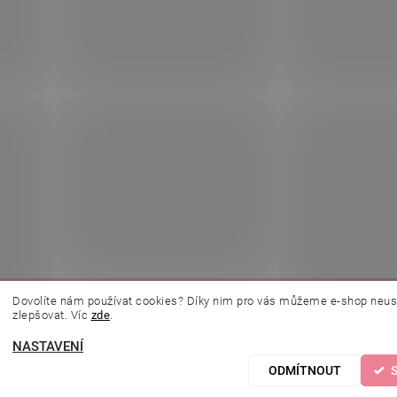
Dovolíte nám používat cookies? Díky nim pro vás můžeme e-shop neus
|
|
|
|
é
L.C.P. Paris
Kosmetická škola
Online kosmetické kurzy
Kozmeticky
zlepšovat. Víc
zde
.
NASTAVENÍ
avit nastavení cookies
ODMÍTNOUT