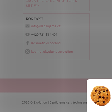
ZAČ A PROČ SE O NICH TOLIK
MLUVÍ?
KONTAKT
info
@
depilujeme.cz
+420 731 514 401
Kosmetický obchod
kosmetickyobchodevolution
Ella Bach
Upr
2026 © Evolution | Depilujeme.cz, všechna práva vyhrazena