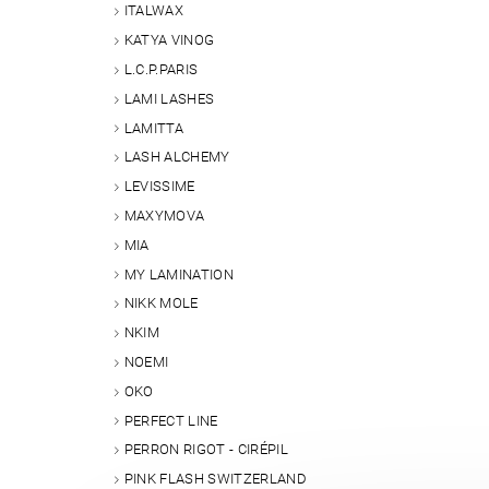
ITALWAX
KATYA VINOG
L.C.P.PARIS
LAMI LASHES
LAMITTA
LASH ALCHEMY
LEVISSIME
MAXYMOVA
MIA
MY LAMINATION
NIKK MOLE
NKIM
NOEMI
OKO
PERFECT LINE
PERRON RIGOT - CIRÉPIL
PINK FLASH SWITZERLAND