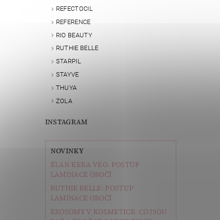
REFECTOCIL
REFERENCE
RIO BEAUTY
RUTHIE BELLE
STARPIL
STAYVE
THUYA
ZOLA
INSTAGRAM
NOVINKY
ÉLAN KERA VEG: POSTUP
LAMINACE OBOČÍ
RUTHIE BELLE: POSTUP
LAMINACE OBOČÍ
EXOSOMY V KOSMETICE: CO JSOU