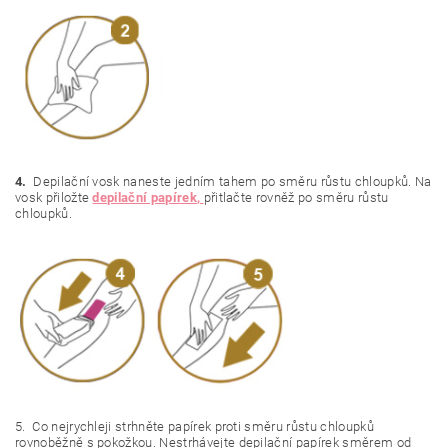
4.
Depilační vosk naneste jedním tahem po směru růstu chloupků. Na
vosk přiložte
depilační papírek
,
přitlačte rovněž po směru růstu
chloupků.
5. Co nejrychleji strhněte papírek proti směru růstu chloupků
rovnoběžně s pokožkou. Nestrhávejte depilační papírek směrem od