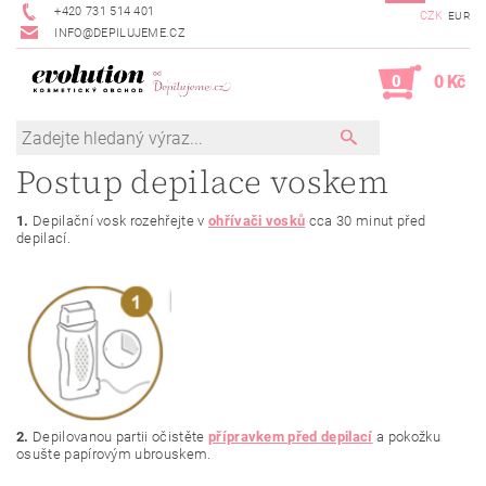
+420 731 514 401
CZK
EUR
INFO@DEPILUJEME.CZ
0
0 Kč
Postup depilace voskem
1.
Depilační vosk rozehřejte v
ohřívači vosků
cca 30 minut před
depilací.
2.
Depilovanou partii očistěte
přípravkem před depilací
a pokožku
osušte papírovým ubrouskem.