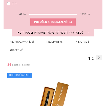
TIP
41
Kč
1990
Kč
POLOŽEK K ZOBRAZENÍ:
34
FILTR PODLE PARAMETRŮ, VLASTNOSTÍ A VÝROBCŮ
NEJPRODÁVANĚJŠÍ
NEJLEVNĚJŠÍ
NEJDRAŽŠÍ
ABECEDNĚ
1
2
34
položek celkem
DOPORUČUJEME