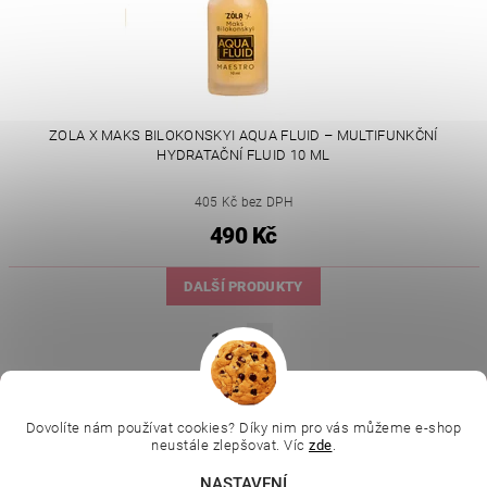
ZOLA X MAKS BILOKONSKYI AQUA FLUID – MULTIFUNKČNÍ
HYDRATAČNÍ FLUID 10 ML
405 Kč bez DPH
490 Kč
DALŠÍ PRODUKTY
1
2
|
|
|
Ella Baché
L.C.P. Paris
Kosmetická škola
|
Online kosmetické kurzy
Kozmetickyobchod.sk
Dovolíte nám používat cookies? Díky nim pro vás můžeme e-shop
neustále zlepšovat. Víc
zde
.
NASTAVENÍ