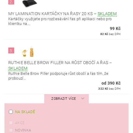
2.
MY LAMINATION KARTÁČKY NA ŘASY 20 KS
–
SKLADEM
Kartáčky využijete pro rozčesávání řas při aplikaci nebo pro
klientku na...
99 Kč
82 Kč
bez DPH
3.
RUTHIE BELLE BROW FILLER NA RŮST OBOČÍ A ŘAS
–
SKLADEM
Ruthie Belle Brow Filler podporuje růst obočí a řas tím, že
probouzí...
od 390 Kč
322 Kč
bez DPH
ZOBRAZIT VÍCE
NA SKLADĚ
AKCE
NOVINKA