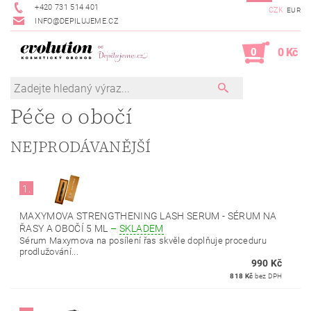
+420 731 514 401
CZK
EUR
INFO@DEPILUJEME.CZ
0
0 Kč
Péče o obočí
NEJPRODÁVANĚJŠÍ
1.
MAXYMOVA STRENGTHENING LASH SERUM - SÉRUM NA
ŘASY A OBOČÍ 5 ML
–
SKLADEM
Sérum Maxymova na posílení řas skvěle doplňuje proceduru
prodlužování...
990 Kč
818 Kč
bez DPH