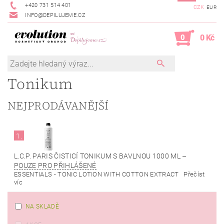
+420 731 514 401
CZK
EUR
INFO@DEPILUJEME.CZ
0
0 Kč
Tonikum
NEJPRODÁVANĚJŠÍ
1.
L.C.P. PARIS ČISTICÍ TONIKUM S BAVLNOU 1000 ML
–
POUZE PRO PŘIHLÁŠENÉ
ESSENTIALS - TONIC LOTION WITH COTTON EXTRACT Přečíst
víc
NA SKLADĚ