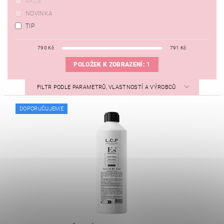
AKCE
NOVINKA
TIP
790
Kč
791
Kč
POLOŽEK K ZOBRAZENÍ:
1
FILTR PODLE PARAMETRŮ, VLASTNOSTÍ A VÝROBCŮ
DOPORUČUJEME