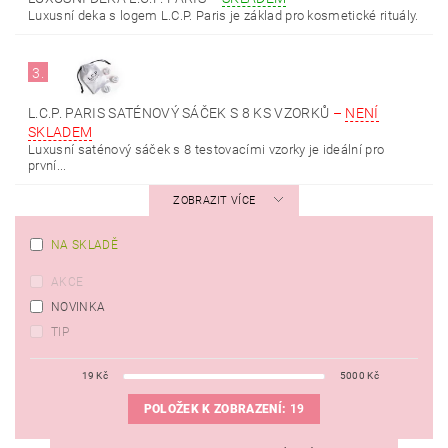
Luxusní deka s logem L.C.P. Paris je základ pro kosmetické rituály.
3.
L.C.P. PARIS SATÉNOVÝ SÁČEK S 8 KS VZORKŮ
–
NENÍ
SKLADEM
Luxusní saténový sáček s 8 testovacími vzorky je ideální pro
první...
ZOBRAZIT VÍCE
NA SKLADĚ
AKCE
NOVINKA
TIP
19
Kč
5000
Kč
POLOŽEK K ZOBRAZENÍ:
19