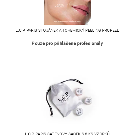
L.C.P. PARIS STOJÁNEK A4 CHEMICKÝ PEELING PROPEEL
Pouze pro přihlášené profesionály
L.C.P. PARIS SATÉNOVÝ SÁČEK S 8 KS VZORKŮ