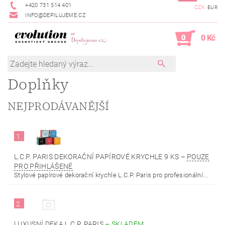
+420 731 514 401
CZK
EUR
INFO@DEPILUJEME.CZ
0
0 Kč
Doplňky
NEJPRODÁVANĚJŠÍ
1.
L.C.P. PARIS DEKORAČNÍ PAPÍROVÉ KRYCHLE 9 KS
–
POUZE
PRO PŘIHLÁŠENÉ
Stylové papírové dekorační krychle L.C.P. Paris pro profesionální...
2.
LUXUSNÍ DEKA L.C.P. PARIS
–
SKLADEM