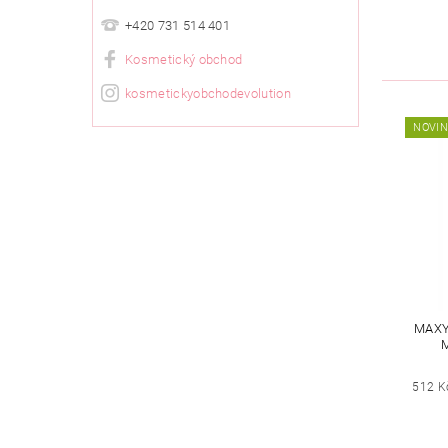
+420 731 514 401
Kosmetický obchod
kosmetickyobchodevolution
NOVI
MAXY
512 K