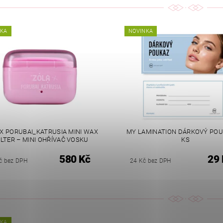
NKA
NOVINKA
X PORUBAI_KATRUSIA MINI WAX
MY LAMINATION DÁRKOVÝ POU
LTER – MINI OHŘÍVAČ VOSKU
KS
580 Kč
29 
č bez DPH
24 Kč bez DPH
NKA