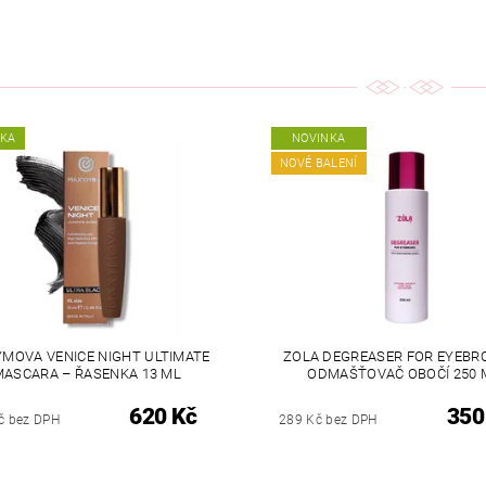
NKA
NOVINKA
NOVÉ BALENÍ
MOVA VENICE NIGHT ULTIMATE
ZOLA DEGREASER FOR EYEBR
MASCARA – ŘASENKA 13 ML
ODMAŠŤOVAČ OBOČÍ 250 
620 Kč
350
č bez DPH
289 Kč bez DPH