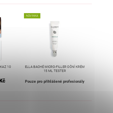
NOVINKA
KAZ 10
ELLA BACHÉ MICRO-FILLER OČNÍ KRÉM
15 ML TESTER
Kč
Pouze pro přihlášené profesionály