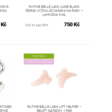
ION S-
RUTHIE BELLE LAMI JUICE BLACK
SKOU
ČERNÁ VYŽIVUJÍCÍ MASKA NA ŘASY –
LAHVIČKA 5 ML
 Kč
750 Kč
620 Kč bez DPH
NOVINKA
KOREJSKÁ METODA
PATCHES
RUTHIE BELLE LASH LIFT HELPER –
EPIVÉ
RELIFT NATÁČKY 1 PÁR