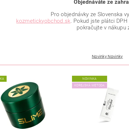
Objednáváte ze zahra
Pro objednávky ze Slovenska vyu
kozmetickyobchod.sk
. Pokud jste plátci DPH
pokračujte v nákupu 
Novinky
Novinky
NKA
NOVINKA
KOREJSKÁ METODA