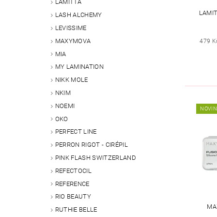
LAMITTA
LAMIT
LASH ALCHEMY
LEVISSIME
MAXYMOVA
479 K
MIA
MY LAMINATION
NIKK MOLE
NKIM
NOEMI
NOVI
OKO
PERFECT LINE
PERRON RIGOT - CIRÉPIL
PINK FLASH SWITZERLAND
REFECTOCIL
REFERENCE
RIO BEAUTY
MA
RUTHIE BELLE