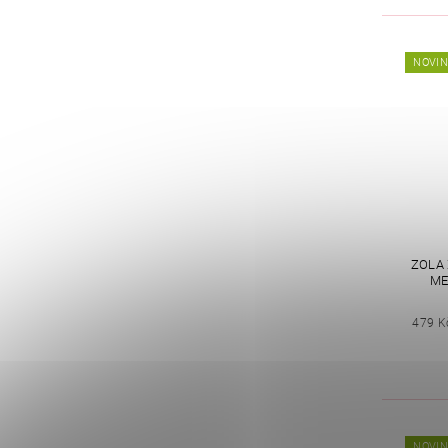
NOVI
ZOLA 
ME
479 K
NOVI