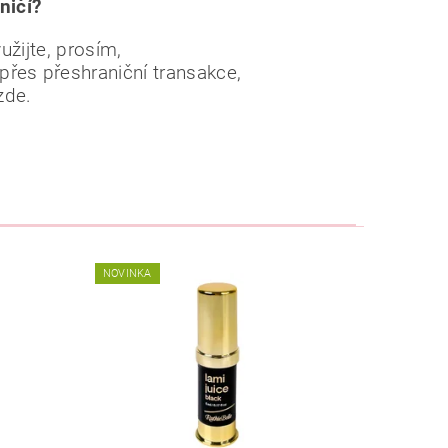
ničí?
žijte, prosím,
 přes přeshraniční transakce,
zde.
NOVINKA