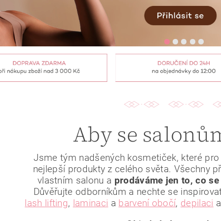
Aby se salonům
Jsme tým nadšených kosmetiček, které pro v
nejlepší produkty z celého světa. Všechny 
vlastním salonu a
prodáváme jen to, co s
Důvěřujte odborníkům a nechte se inspirovat
lash lifting
,
laminaci
a
barvení obočí
,
depilaci
a