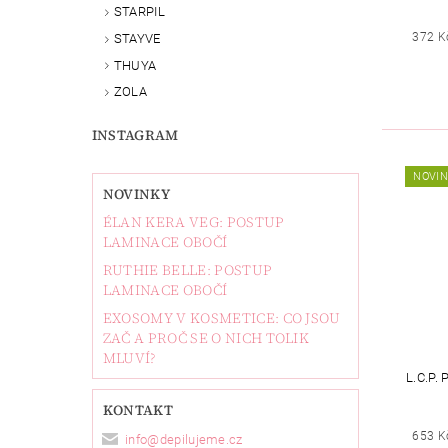
STARPIL
372 K
STAYVE
THUYA
ZOLA
INSTAGRAM
NOVI
NOVINKY
ÉLAN KERA VEG: POSTUP
LAMINACE OBOČÍ
RUTHIE BELLE: POSTUP
LAMINACE OBOČÍ
EXOSOMY V KOSMETICE: CO JSOU
ZAČ A PROČ SE O NICH TOLIK
MLUVÍ?
L.C.P.
KONTAKT
653 K
info
@
depilujeme.cz