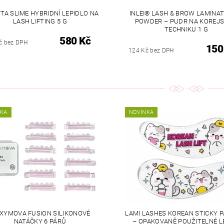
TA SLIME HYBRIDNÍ LEPIDLO NA
INLEI® LASH & BROW LAMINAT
LASH LIFTING 5 G
POWDER – PUDR NA KOREJ
TECHNIKU 1 G
580 Kč
č bez DPH
150
124 Kč bez DPH
NKA
NOVINKA
XYMOVA FUSION SILIKONOVÉ
LAMI LASHES KOREAN STICKY 
NATÁČKY 6 PÁRŮ
– OPAKOVANĚ POUŽITELNÉ L