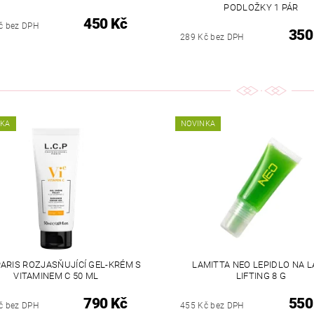
PODLOŽKY 1 PÁR
450 Kč
č bez DPH
350
289 Kč bez DPH
NKA
NOVINKA
 PARIS ROZJASŇUJÍCÍ GEL-KRÉM S
LAMITTA NEO LEPIDLO NA 
VITAMINEM C 50 ML
LIFTING 8 G
790 Kč
550
č bez DPH
455 Kč bez DPH