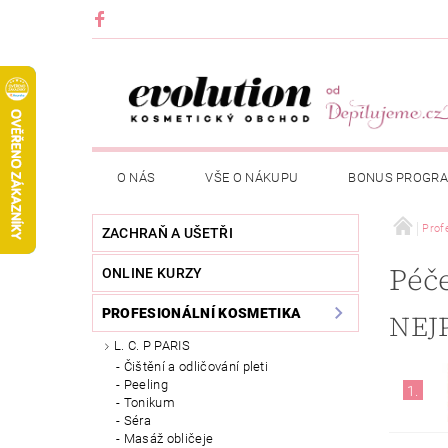
O NÁS
VŠE O NÁKUPU
BONUS PROGR
Prof
ZACHRAŇ A UŠETŘI
Péče
ONLINE KURZY
PROFESIONÁLNÍ KOSMETIKA
NEJ
L. C. P PARIS
Čištění a odličování pleti
Peeling
1.
Tonikum
Séra
Masáž obličeje