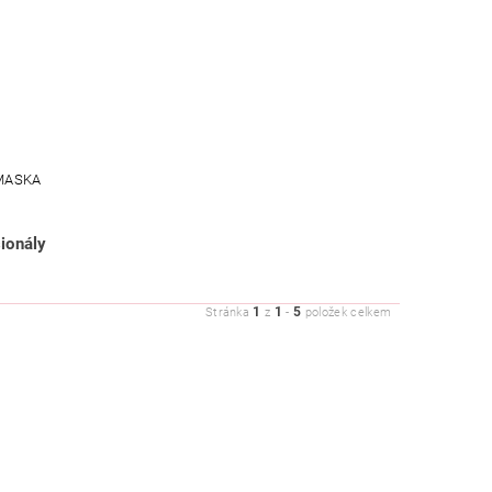
 MASKA
ionály
1
1
5
Stránka
z
-
položek celkem