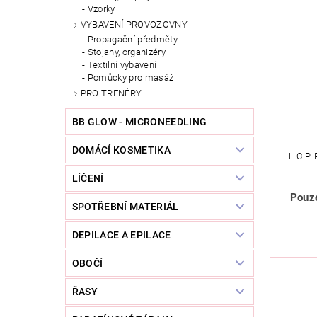
Vzorky
VYBAVENÍ PROVOZOVNY
Propagační předměty
Stojany, organizéry
Textilní vybavení
Pomůcky pro masáž
PRO TRENÉRY
BB GLOW - MICRONEEDLING
DOMÁCÍ KOSMETIKA
L.C.P
LÍČENÍ
Pouze
SPOTŘEBNÍ MATERIÁL
DEPILACE A EPILACE
OBOČÍ
ŘASY