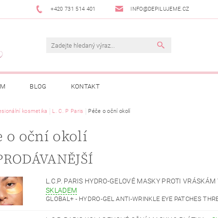
+420 731 514 401
INFO@DEPILUJEME.CZ
AM
BLOG
KONTAKT
esionální kosmetika
L. C. P Paris
Péče o oční okolí
 o oční okolí
PRODÁVANĚJŠÍ
L.C.P. PARIS HYDRO-GELOVÉ MASKY PROTI VRÁSKÁM 
SKLADEM
GLOBAL+ - HYDRO-GEL ANTI-WRINKLE EYE PATCHES THRE