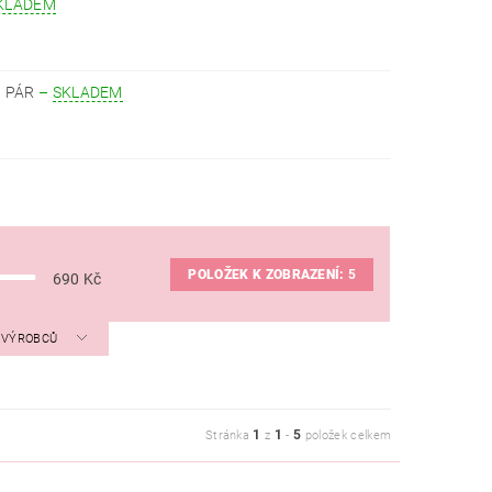
KLADEM
1 PÁR
–
SKLADEM
POLOŽEK K ZOBRAZENÍ:
5
690
Kč
A VÝROBCŮ
1
1
5
Stránka
z
-
položek celkem