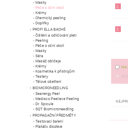
Masky
2.
Péče o oční okolí
Krémy
Chemický peeling
Doplňky
PROFI ELLA BACHÉ
3.
Čištění a odličování pleti
Peeling
Péče o oční okolí
Masky
Séra
Masáž obličeje
Krémy
NA 
Kosmetika k přístrojům
Testery
AK
Tělové ošetření
BIOMICRONEEDLING
Seanergy Peel
Medisco Peelieve Peeling
NEJPR
Dr. Spicule
SQT Biomicroneedling
PROPAGAČNÍ PŘEDMĚTY
Testovací balení
Plakáty, displeje