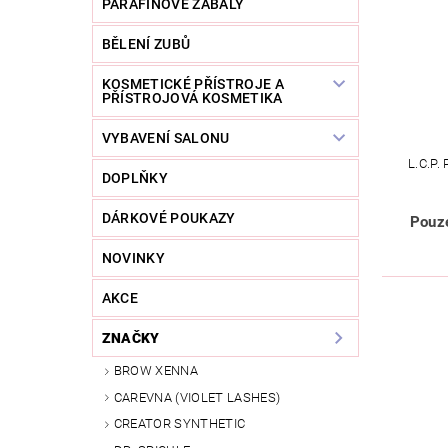
PARAFÍNOVÉ ZÁBALY
BĚLENÍ ZUBŮ
KOSMETICKÉ PŘÍSTROJE A
PŘÍSTROJOVÁ KOSMETIKA
VYBAVENÍ SALONU
L.C.P
DOPLŇKY
DÁRKOVÉ POUKAZY
Pouze
NOVINKY
AKCE
ZNAČKY
BROW XENNA
CAREVNA (VIOLET LASHES)
CREATOR SYNTHETIC