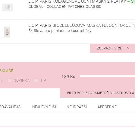
L.C.P. PARIS KOLAGENOVÉ OČNÍ MASKY 2 PLÁTKY
–
S
GLOBAL - COLLAGEN PATCHES CLASSIC
L.C.P. PARIS BIOCELULÓZOVÁ MASKA NA OČNÍ OKOLÍ 
🏷️ Sleva pro přihlášené kosmetičky
ZOBRAZIT VÍCE
SKLADĚ
189
Kč
CE
NOVINKA
TIP
FILTR PODLE PARAMETRŮ, VLASTNOSTÍ 
ODÁVANĚJŠÍ
NEJLEVNĚJŠÍ
NEJDRAŽŠÍ
ABECEDNĚ