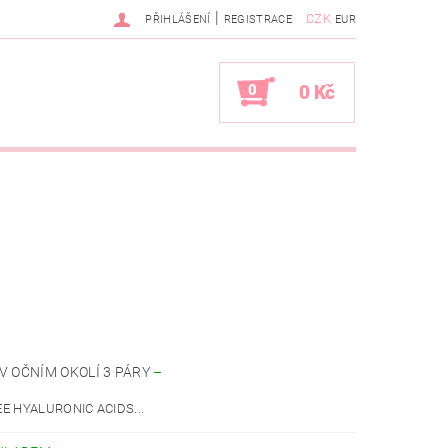
|
CZK
PŘIHLÁŠENÍ
REGISTRACE
EUR
0
0 Kč
V OČNÍM OKOLÍ 3 PÁRY
–
E HYALURONIC ACIDS...