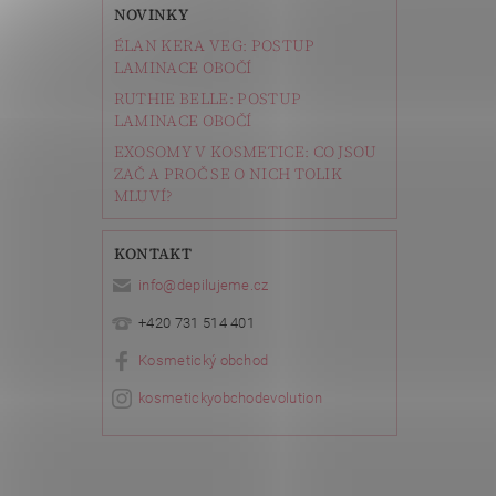
NOVINKY
ÉLAN KERA VEG: POSTUP
LAMINACE OBOČÍ
RUTHIE BELLE: POSTUP
LAMINACE OBOČÍ
EXOSOMY V KOSMETICE: CO JSOU
ZAČ A PROČ SE O NICH TOLIK
MLUVÍ?
KONTAKT
info
@
depilujeme.cz
+420 731 514 401
Kosmetický obchod
kosmetickyobchodevolution