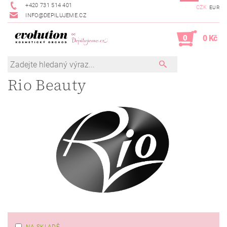
+420 731 514 401
CZK
EUR
INFO@DEPILUJEME.CZ
0
0 Kč
Rio Beauty
NA SKLADĚ