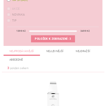
AKCE
NOVINKA
TIP
1399
Kč
3499
Kč
POLOŽEK K ZOBRAZENÍ:
3
NEJPRODÁVANĚJŠÍ
NEJLEVNĚJŠÍ
NEJDRAŽŠÍ
ABECEDNĚ
3
položek celkem