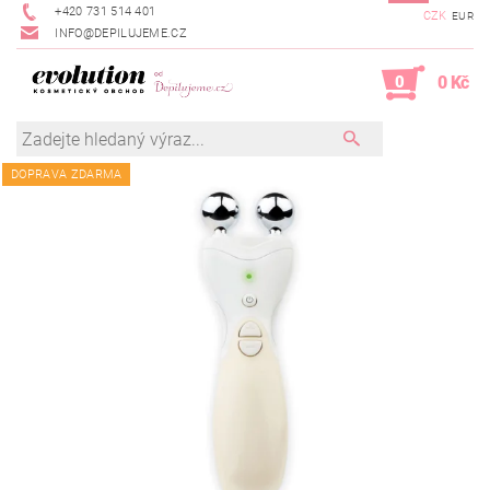
+420 731 514 401
CZK
EUR
INFO@DEPILUJEME.CZ
0
0 Kč
DOPRAVA ZDARMA