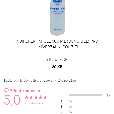
INDIFERENTNÍ GEL 600 ML (SONO GEL) PRO
UNIVERZÁLNÍ POUŽITÍ
66 Kč bez DPH
80 Kč
Buďte první, kdo napíše příspěvek k této položce.
Přidat komentář
5,0
5
1x
4
0x
1 hodnocení
3
0x
2
0x