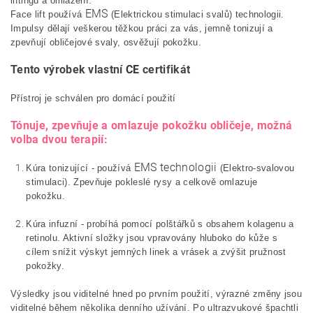
liftingu a omlazení.
EMS
Face lift používá
(Elektrickou stimulaci svalů) technologii.
Impulsy dělají veškerou těžkou práci za vás, jemně tonizují a
zpevňují obličejové svaly, osvěžují pokožku.
Tento výrobek vlastní
CE
certifikát
Přístroj je schválen pro domácí použití
Tónuje, zpevňuje a omlazuje pokožku obličeje, možná
volba dvou terapií:
EMS technologii
Kúra tonizující - používá
(Elektro-svalovou
stimulaci). Zpevňuje pokleslé rysy a celkově omlazuje
pokožku.
Kúra infuzní - probíhá pomocí polštářků s obsahem kolagenu a
retinolu. Aktivní složky jsou vpravovány hluboko do kůže s
cílem snížit výskyt jemných linek a vrásek a zvýšit pružnost
pokožky.
Výsledky jsou viditelné hned po prvním použití, výrazné změny jsou
viditelné během několika denního užívání. Po ultrazvukové špachtli