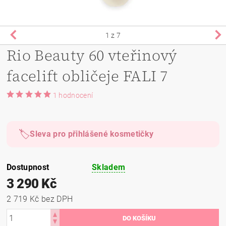
1
z 7
Rio Beauty 60 vteřinový
facelift obličeje FALI 7
1 hodnocení
🏷️
Sleva pro přihlášené kosmetičky
Dostupnost
Skladem
3 290 Kč
2 719 Kč bez DPH