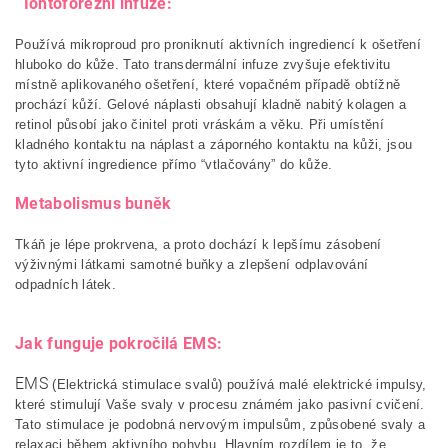
Iontoforézní infuze:
Používá mikroproud pro proniknutí aktivních ingrediencí k ošetření
hluboko do kůže. Tato transdermální infuze zvyšuje efektivitu
místně aplikovaného ošetření, které vopačném případě obtížně
prochází kůží. Gelové náplasti obsahují kladně nabitý kolagen a
retinol působí jako činitel proti vráskám a věku. Při umístění
kladného kontaktu na náplast a záporného kontaktu na kůži, jsou
tyto aktivní ingredience přímo “vtlačovány” do kůže.
Metabolismus buněk
Tkáň je lépe prokrvena, a proto dochází k lepšímu zásobení
výživnými látkami samotné buňky a zlepšení odplavování
odpadních látek.
Jak funguje pokročilá EMS:
EMS
(Elektrická stimulace svalů) používá malé elektrické impulsy,
které stimulují Vaše svaly v procesu známém jako pasivní cvičení.
Tato stimulace je podobná nervovým impulsům, způsobené svaly a
relaxaci během aktivního pohybu. Hlavním rozdílem je to, že