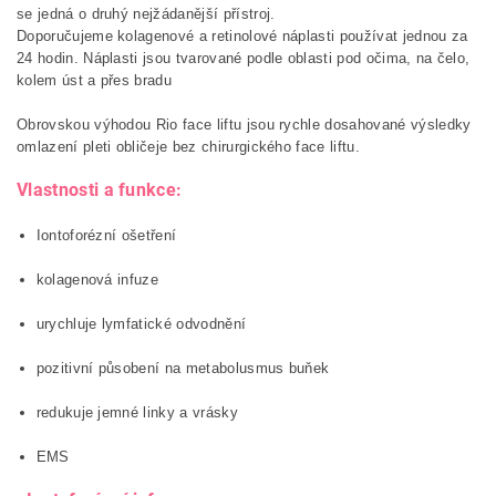
se jedná o druhý nejžádanější přístroj.
Doporučujeme kolagenové a retinolové náplasti používat jednou za
24 hodin. Náplasti jsou tvarované podle oblasti pod očima, na čelo,
kolem úst a přes bradu
Obrovskou výhodou Rio face liftu jsou rychle dosahované výsledky
omlazení pleti obličeje bez chirurgického face liftu.
Vlastnosti a funkce:
Iontoforézní ošetření
kolagenová infuze
urychluje lymfatické odvodnění
pozitivní působení na metabolusmus buňek
redukuje jemné linky a vrásky
EMS