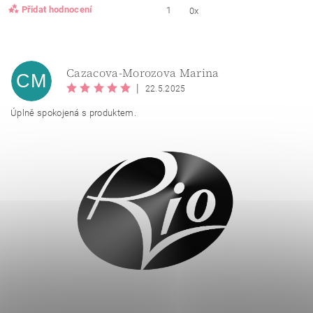
Přidat hodnocení
1
0x
Cazacova-Morozova Marina
CM
|
22.5.2025
Úplně spokojená s produktem.
Vložením hodnocení souhlasíte se
zásadami ochrany
osobních údajů
.