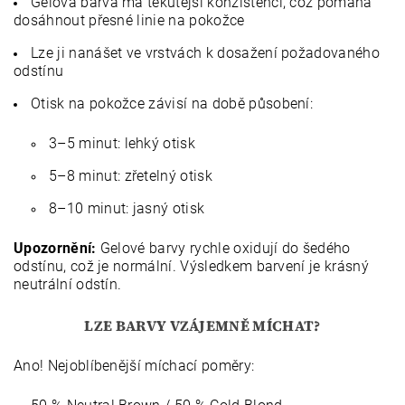
Gelová barva má tekutější konzistenci, což pomáhá
dosáhnout přesné linie na pokožce
Lze ji nanášet ve vrstvách k dosažení požadovaného
odstínu
Otisk na pokožce závisí na době působení:
3–5 minut: lehký otisk
5–8 minut: zřetelný otisk
8–10 minut: jasný otisk
Upozornění:
Gelové barvy rychle oxidují do šedého
odstínu, což je normální. Výsledkem barvení je krásný
neutrální odstín.
LZE BARVY VZÁJEMNĚ MÍCHAT?
Ano! Nejoblíbenější míchací poměry: