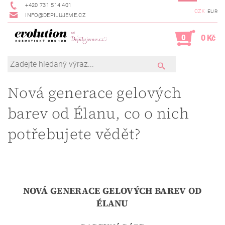
+420 731 514 401
CZK
EUR
INFO@DEPILUJEME.CZ
0
0 Kč
Nová generace gelových
barev od Élanu, co o nich
potřebujete vědět?
NOVÁ GENERACE GELOVÝCH BAREV OD
ÉLANU