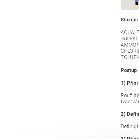
Složení
АQUA, 
SULFAT
AMMONI
CHLORI
TOLUEN
Postup 
1) Příp
Použijt
tvarová
2) Defi
Definuj
3) Příp