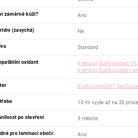
ví záměrně kůži?
Ano
ridní (zasychá)
Ne
iva
Standard
patibilní oxidant
Krémový ÉLAN oxidant 1%
Krémový ÉLAN oxidační e
ter
ÉLAN ColorSOFT Gel Dilute
třeba
10 ml vyjde až na 30 proc
anlivost po otevření
3 měsíce
dné pro laminaci obočí:
Ano