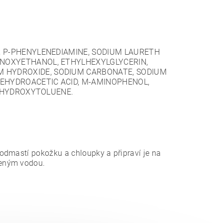
, P-PHENYLENEDIAMINE, SODIUM LAURETH
ENOXYETHANOL, ETHYLHEXYLGLYCERIN,
 HYDROXIDE, SODIUM CARBONATE, SODIUM
DEHYDROACETIC ACID, M-AMINOPHENOL,
2-HYDROXYTOLUENE.
odmastí pokožku a chloupky a připraví je na
čeným vodou.