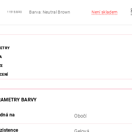
Barva: Neutral Brown
Není skladem
11515/BRO
ETRY
A
ZE
CENÍ
RAMETRY BARVY
dná na
Obočí
zistence
Gelová