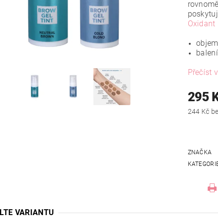
rovnomě
poskytu
Oxidant
objem:
balení
Přečíst v
295 
244
ZNAČKA
KATEGORI
LTE VARIANTU