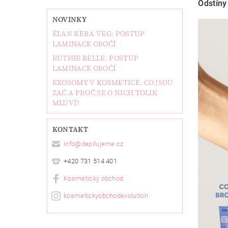
Odstíny
NOVINKY
ÉLAN KERA VEG: POSTUP
LAMINACE OBOČÍ
RUTHIE BELLE: POSTUP
LAMINACE OBOČÍ
EXOSOMY V KOSMETICE: CO JSOU
ZAČ A PROČ SE O NICH TOLIK
MLUVÍ?
KONTAKT
info
@
depilujeme.cz
+420 731 514 401
Kosmetický obchod
kosmetickyobchodevolution