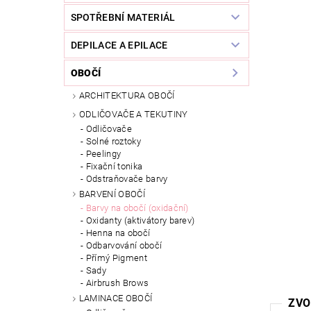
SPOTŘEBNÍ MATERIÁL
DEPILACE A EPILACE
OBOČÍ
ARCHITEKTURA OBOČÍ
ODLIČOVAČE A TEKUTINY
Odličovače
Solné roztoky
Peelingy
Fixační tonika
Odstraňovače barvy
BARVENÍ OBOČÍ
Barvy na obočí (oxidační)
Oxidanty (aktivátory barev)
Henna na obočí
Odbarvování obočí
Přímý Pigment
Sady
Airbrush Brows
LAMINACE OBOČÍ
ZVO