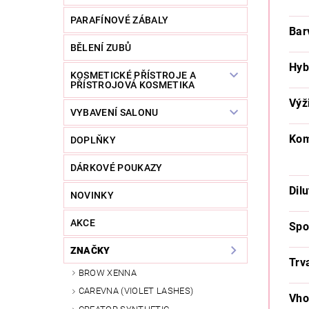
PARAFÍNOVÉ ZÁBALY
Bar
BĚLENÍ ZUBŮ
Hyb
KOSMETICKÉ PŘÍSTROJE A
PŘÍSTROJOVÁ KOSMETIKA
Výž
VYBAVENÍ SALONU
Kom
DOPLŇKY
DÁRKOVÉ POUKAZY
Dilu
NOVINKY
AKCE
Spo
ZNAČKY
Trv
BROW XENNA
CAREVNA (VIOLET LASHES)
Vho