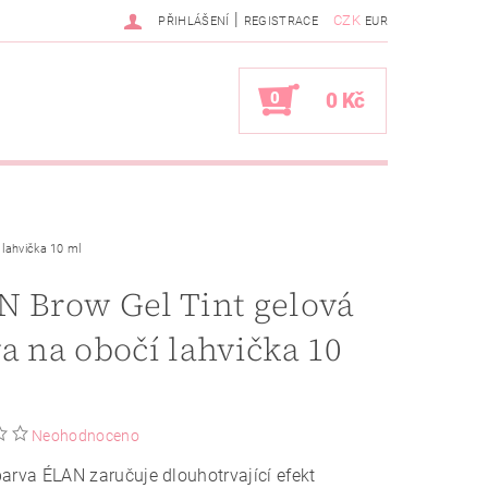
|
CZK
PŘIHLÁŠENÍ
REGISTRACE
EUR
0
0 Kč
 lahvička 10 ml
 Brow Gel Tint gelová
a na obočí lahvička 10
Neohodnoceno
arva ÉLAN zaručuje dlouhotrvající efekt