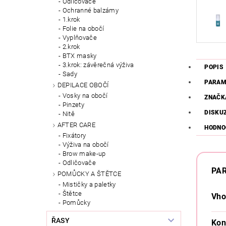
Odličovače
Ochranné balzámy
1.krok
Folie na obočí
Vyplňovače
2.krok
BTX masky
3.krok: závěrečná výživa
POPIS
Sady
PARAM
DEPILACE OBOČÍ
Vosky na obočí
ZNAČK
Pinzety
DISKU
Nitě
AFTER CARE
HODNO
Fixátory
Výživa na obočí
Brow make-up
Odličovače
PA
POMŮCKY A ŠTĚTCE
Mističky a paletky
Štětce
Vho
Pomůcky
ŘASY
Kon