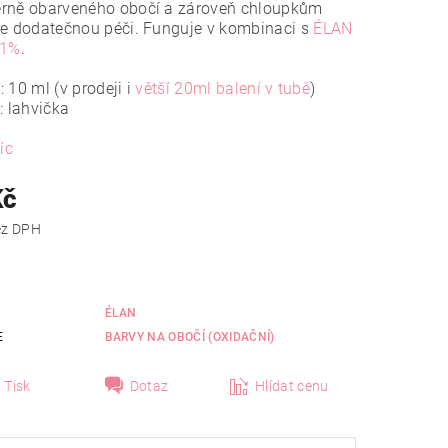
rně obarveného obočí a zároveň chloupkům
je dodatečnou péči. Funguje v kombinaci s
ÉLAN
 1%
.
 10 ml (v prodeji i
větší 20ml balení v tubě
)
: lahvička
íc
Kč
 Kč bez DPH
ÉLAN
E
BARVY NA OBOČÍ (OXIDAČNÍ)
Tisk
Dotaz
Hlídat cenu