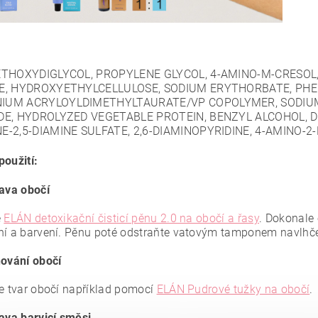
ETHOXYDIGLYCOL, PROPYLENE GLYCOL, 4-AMINO-M-CRESOL
E, HYDROXYETHYLCELLULOSE, SODIUM ERYTHORBATE, PH
UM ACRYLOYLDIMETHYLTAURATE/VP COPOLYMER, SODIUM
DE, HYDROLYZED VEGETABLE PROTEIN, BENZYL ALCOHOL, 
E-2,5-DIAMINE SULFATE, 2,6-DIAMINOPYRIDINE, 4-AMINO-
použití:
rava obočí
e
ELÁN detoxikační čisticí pěnu 2.0 na obočí a řasy
. Dokonale 
ní a barvení. Pěnu poté odstraňte vatovým tamponem navlh
nování obočí
te tvar obočí například pomocí
ELÁN Pudrové tužky na obočí
.
rava barvicí směsi