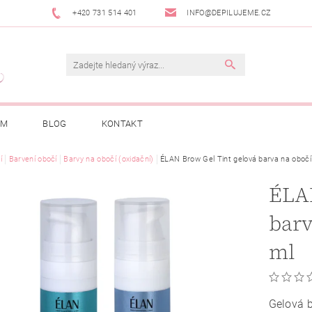
+420 731 514 401
INFO@DEPILUJEME.CZ
AM
BLOG
KONTAKT
í
Barvení obočí
Barvy na obočí (oxidační)
ÉLAN Brow Gel Tint gelová barva na obočí
ÉLAN
barv
ml
Gelová b