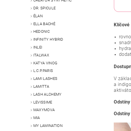
CREATOR SYNTHETIC
DR. SPICULE
ÉLAN
ELLA BACHÉ
Klíčové 
HEDONIC
rovn
INFINITY HYBRID
snadn
INLEI
hydra
dodat
ITALWAX
KATYA VINOG
Dostupn
L.C.P.PARIS
V zákla
LAMI LASHES
a indig
LAMITTA
aktiváto
LASH ALCHEMY
Odstíny
LEVISSIME
MAXYMOVA
Odstíny
MIA
MY LAMINATION