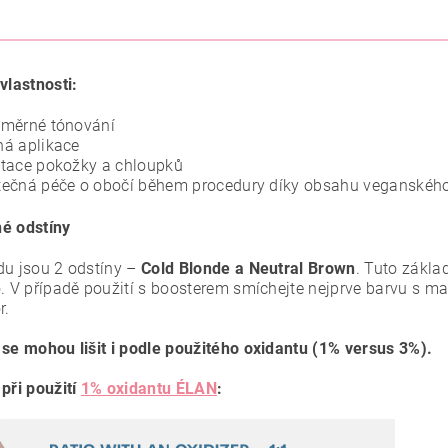
vlastnosti:
oměrné tónování
á aplikace
tace pokožky a chloupků
ečná péče o obočí během procedury díky obsahu veganského
é odstíny
du jsou 2 odstíny –
Cold Blonde a Neutral Brown
. Tuto zákla
o. V případě použití s boosterem smíchejte nejprve barvu s ma
r.
 se mohou lišit i podle použitého oxidantu (1% versus 3%).
 při použití
1% oxidantu ÉLAN
: