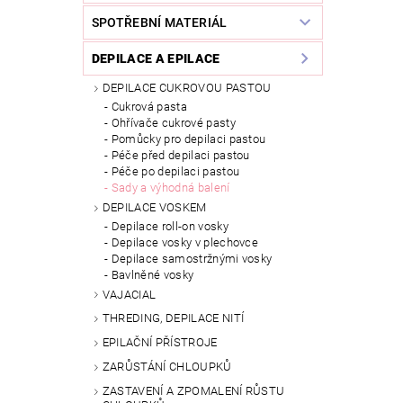
SPOTŘEBNÍ MATERIÁL
DEPILACE A EPILACE
DEPILACE CUKROVOU PASTOU
Cukrová pasta
Ohřívače cukrové pasty
Pomůcky pro depilaci pastou
Péče před depilaci pastou
Péče po depilaci pastou
Sady a výhodná balení
DEPILACE VOSKEM
Depilace roll-on vosky
Depilace vosky v plechovce
Depilace samostržnými vosky
Bavlněné vosky
VAJACIAL
THREDING, DEPILACE NITÍ
EPILAČNÍ PŘÍSTROJE
ZARŮSTÁNÍ CHLOUPKŮ
ZASTAVENÍ A ZPOMALENÍ RŮSTU