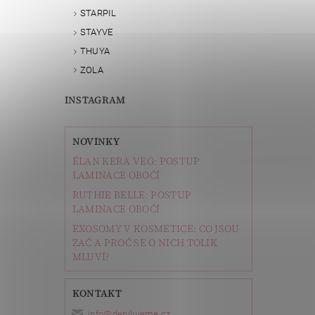
STARPIL
STAYVE
THUYA
ZOLA
INSTAGRAM
NOVINKY
ÉLAN KERA VEG: POSTUP
LAMINACE OBOČÍ
RUTHIE BELLE: POSTUP
LAMINACE OBOČÍ
EXOSOMY V KOSMETICE: CO JSOU
ZAČ A PROČ SE O NICH TOLIK
MLUVÍ?
KONTAKT
info
@
depilujeme.cz