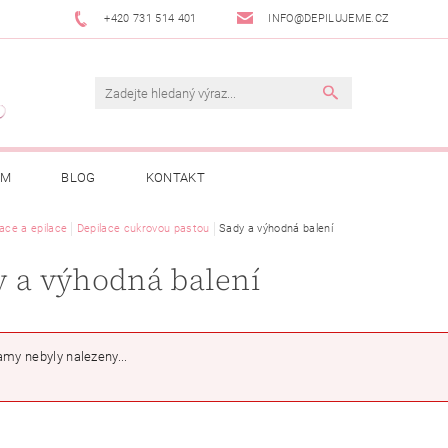
+420 731 514 401
INFO@DEPILUJEME.CZ
AM
BLOG
KONTAKT
lace a epilace
Depilace cukrovou pastou
Sady a výhodná balení
y a výhodná balení
my nebyly nalezeny...