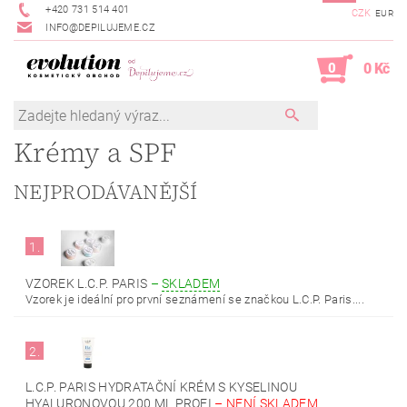
+420 731 514 401
CZK
EUR
INFO@DEPILUJEME.CZ
0
0 Kč
Krémy a SPF
NEJPRODÁVANĚJŠÍ
1.
VZOREK L.C.P. PARIS
–
SKLADEM
Vzorek je ideální pro první seznámení se značkou L.C.P. Paris....
2.
L.C.P. PARIS HYDRATAČNÍ KRÉM S KYSELINOU
HYALURONOVOU 200 ML PROFI
–
NENÍ SKLADEM