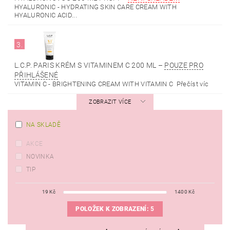
HYALURONIC - HYDRATING SKIN CARE CREAM WITH
HYALURONIC ACID...
3.
L.C.P. PARIS KRÉM S VITAMINEM C 200 ML
–
POUZE PRO
PŘIHLÁŠENÉ
VITAMIN C - BRIGHTENING CREAM WITH VITAMIN C Přečíst víc
ZOBRAZIT VÍCE
NA SKLADĚ
AKCE
NOVINKA
TIP
19
Kč
1400
Kč
POLOŽEK K ZOBRAZENÍ:
5