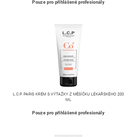
Pouze pro přihlášené profesionály
L.C.P. PARIS KRÉM S VÝTAŽKY Z MĚSÍČKU LÉKAŘSKÉHO 200
ML
Pouze pro přihlášené profesionály